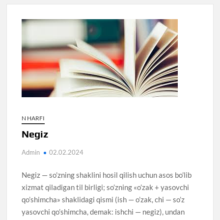
N HARFI
Negiz
Admin
02.02.2024
Negiz — so’zning shaklini hosil qilish uchun asos bo’lib
xizmat qiladigan til birligi; so’zning «o’zak + yasovchi
qo’shimcha» shaklidagi qismi (ish — o’zak, chi — so’z
yasovchi qo’shimcha, demak: ishchi — negiz), undan