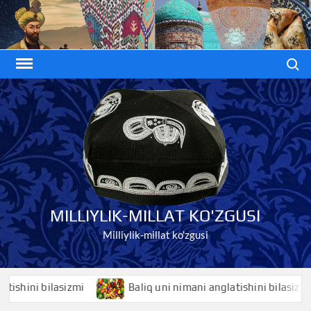
Skip
to
content
Search
MILLIYLIK-MILLAT KO'ZGUSI
Milliylik-millat ko'zgusi
ini bilasizmi
Baliq uni nimani anglatishini bilasizmi