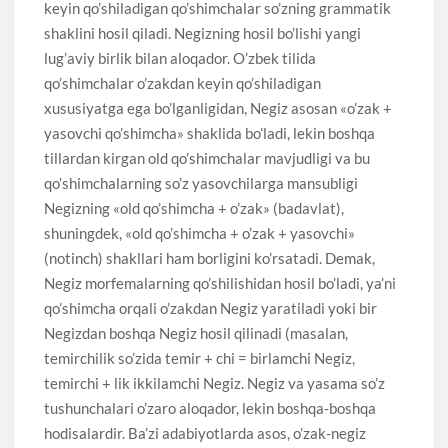
keyin qo’shiladigan qo’shimchalar so’zning grammatik
shaklini hosil qiladi. Negizning hosil bo’lishi yangi
lug’aviy birlik bilan aloqador. O’zbek tilida
qo’shimchalar o’zakdan keyin qo’shiladigan
xususiyatga ega bo’lganligidan, Negiz asosan «o’zak +
yasovchi qo’shimcha» shaklida bo’ladi, lekin boshqa
tillardan kirgan old qo’shimchalar mavjudligi va bu
qo’shimchalarning so’z yasovchilarga mansubligi
Negizning «old qo’shimcha + o’zak» (badavlat),
shuningdek, «old qo’shimcha + o’zak + yasovchi»
(notinch) shakllari ham borligini ko’rsatadi. Demak,
Negiz morfemalarning qo’shilishidan hosil bo’ladi, ya’ni
qo’shimcha orqali o’zakdan Negiz yaratiladi yoki bir
Negizdan boshqa Negiz hosil qilinadi (masalan,
temirchilik so’zida temir + chi = birlamchi Negiz,
temirchi + lik ikkilamchi Negiz. Negiz va yasama so’z
tushunchalari o’zaro aloqador, lekin boshqa-boshqa
hodisalardir. Ba’zi adabiyotlarda asos, o’zak-negiz