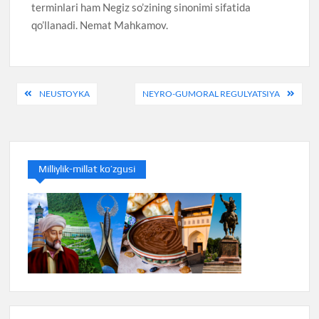
terminlari ham Negiz so’zining sinonimi sifatida
qo’llanadi. Nemat Mahkamov.
Post
NEUSTOYKA
NEYRO-GUMORAL REGULYATSIYA
menyusi
Milliylik-millat ko’zgusi