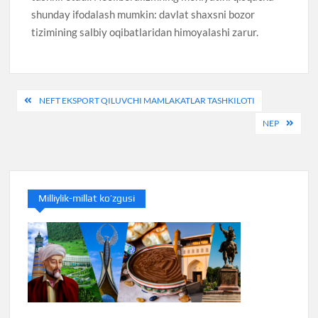
shunday ifodalash mumkin: davlat shaxsni bozor
tizimining salbiy oqibatlaridan himoyalashi zarur.
Post
NEFT EKSPORT QILUVCHI MAMLAKATLAR TASHKILOTI
menyusi
NEP
Milliylik-millat ko’zgusi