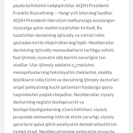
paydo bo’linishini tadqiqotchilar AQSH Prezidenti
Franklin Ruzveltning ―Yangi yo’li bilan bog’laydilar.
AQSH Prezidenti liberalizm mafkurasiga asoslangan
siyosatga qator muhim tuzatishlar kiritadi. Bu
tuzatishlar davlatning iqtisodiy va sotsial rolini
qaytadan ko’rib chiqish bilan bog’liqdir. Neoliberallar
davlatning iqtisodiy munosabatlarni tartibga solishi,
faol ijtimoiy siyosatni olib borishi zarurligini tan
oladilar. Ular ijtimoiy adolatni o‗rnatishni,
monopoliyalarning hokimiyatini cheklashni, moddiy
boyliklarni soliq tizimi va davlatning ijtimoiy dasturlari
orqali jamiyatning kuchi qatlamlari foydasiga qayta
taqsimlashni yoqlab chiqadilar. Neoliberallar siyosiy
dasturining negizini boshqaruvchi va
boshqarilayotganlarning o’zaro kelishuvi, siyosiy
jarayonda ommaning ishtirok etishi zarurligi, siyosiy
qarorlarni qabul qilish amaliyotini demokratlashtirish
tashkil etadi. Neoliberalizmning mohiyatini qisqacha