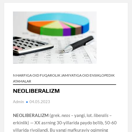
N HARFIGA OID FUQAROLIK JAMIYATIGA OID ENSIKLOPEDIK
ATAMALAR
NEOLIBERALIZM
Admin
04.05.2023
NEOLIBERALIZM
(grek.
neos
– yangi, lot.
liberalis
–
erkinlik) — XX asrning 30-yillarida paydo bo’lib, 50-60
yillarida rivojlandi. Bu yangi mafkuraviy oqimning