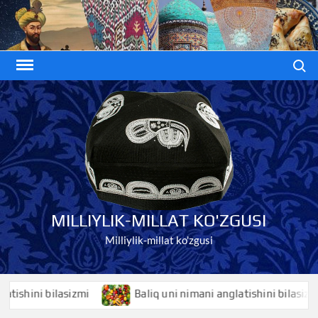
Skip
to
content
Search
MILLIYLIK-MILLAT KO'ZGUSI
Milliylik-millat ko'zgusi
ini bilasizmi
Baliq uni nimani anglatishini bilasizmi