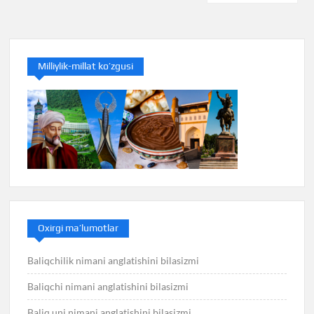
Milliylik-millat ko’zgusi
Oxirgi ma’lumotlar
Baliqchilik nimani anglatishini bilasizmi
Baliqchi nimani anglatishini bilasizmi
Baliq uni nimani anglatishini bilasizmi