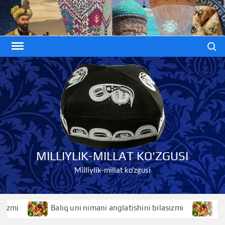
Skip
to
content
Search
MILLIYLIK-MILLAT KO'ZGUSI
Milliylik-millat ko'zgusi
i
Baliq uni nimani anglatishini bilasizmi
Baliqko’