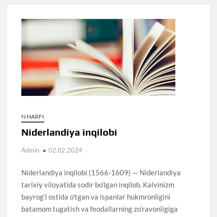
N HARFI
Niderlandiya inqilobi
Admin
02.02.2024
Niderlandiya inqilobi (1566-1609) — Niderlandiya
tarixiy viloyatida sodir bo’lgan inqilob. Kalvinizm
bayrog’i ostida o’tgan va ispanlar hukmronligini
batamom tugatish va feodallarning zo’ravonligiga