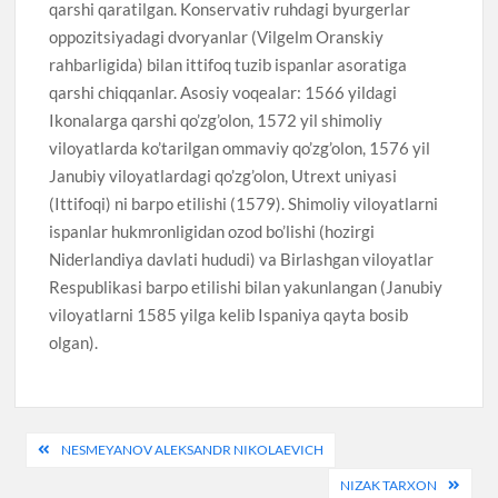
qarshi qaratilgan. Konservativ ruhdagi byurgerlar
oppozitsiyadagi dvoryanlar (Vilgelm Oranskiy
rahbarligida) bilan ittifoq tuzib ispanlar asoratiga
qarshi chiqqanlar. Asosiy voqealar: 1566 yildagi
Ikonalarga qarshi qo’zg’olon, 1572 yil shimoliy
viloyatlarda ko’tarilgan ommaviy qo’zg’olon, 1576 yil
Janubiy viloyatlardagi qo’zg’olon, Utrext uniyasi
(Ittifoqi) ni barpo etilishi (1579). Shimoliy viloyatlarni
ispanlar hukmronligidan ozod bo’lishi (hozirgi
Niderlandiya davlati hududi) va Birlashgan viloyatlar
Respublikasi barpo etilishi bilan yakunlangan (Janubiy
viloyatlarni 1585 yilga kelib Ispaniya qayta bosib
olgan).
Post
NESMEYANOV ALEKSANDR NIKOLAEVICH
menyusi
NIZAK TARXON