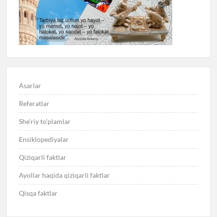
Asarlar
Referatlar
She’riy to’plamlar
Ensiklopediyalar
Qiziqarli faktlar
Ayollar haqida qiziqarli faktlar
Qisqa faktlar