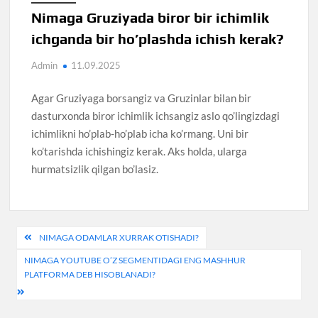
Nimaga Gruziyada biror bir ichimlik
ichganda bir ho’plashda ichish kerak?
Admin
11.09.2025
Agar Gruziyaga borsangiz va Gruzinlar bilan bir
dasturxonda biror ichimlik ichsangiz aslo qo’lingizdagi
ichimlikni ho’plab-ho’plab icha ko’rmang. Uni bir
ko’tarishda ichishingiz kerak. Aks holda, ularga
hurmatsizlik qilgan bo’lasiz.
Post
NIMAGA ODAMLAR XURRAK OTISHADI?
menyusi
NIMAGA YOUTUBE O’Z SEGMENTIDAGI ENG MASHHUR
PLATFORMA DEB HISOBLANADI?