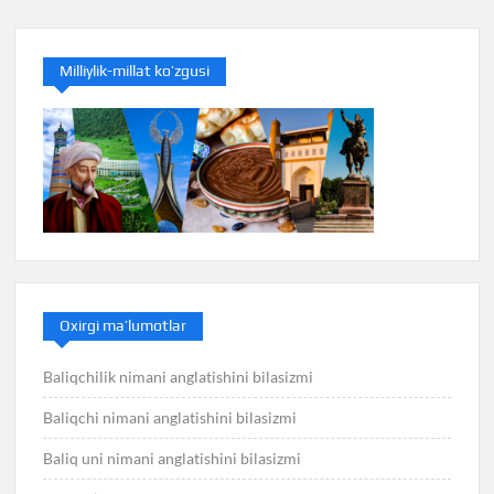
Milliylik-millat ko’zgusi
Oxirgi ma’lumotlar
Baliqchilik nimani anglatishini bilasizmi
Baliqchi nimani anglatishini bilasizmi
Baliq uni nimani anglatishini bilasizmi