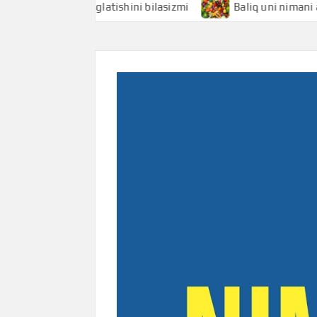
chi nimani anglatishini bilasizmi
Baliq uni nimani anglati