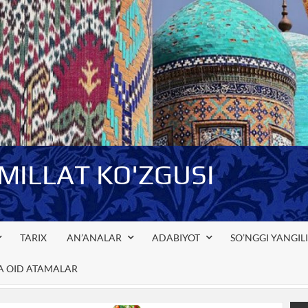
-MILLAT KO'ZGUSI
TARIX
AN’ANALAR
ADABIYOT
SO’NGGI YANGIL
GA OID ATAMALAR