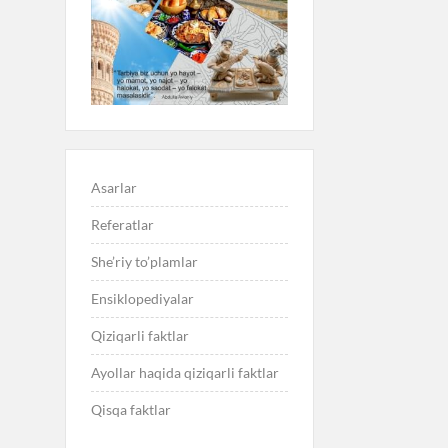
Asarlar
Referatlar
She’riy to’plamlar
Ensiklopediyalar
Qiziqarli faktlar
Ayollar haqida qiziqarli faktlar
Qisqa faktlar