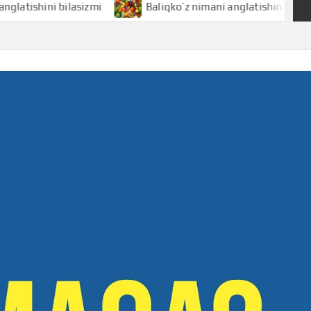
shini bilasizmi
Baliqko’z nimani anglatishini bilasizmi