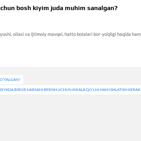
 uchun bosh kiyim juda muhim sanalgan?
oshi, oilasi va ijtimoiy mavqei, hatto bolalari bor-yo’qligi haqida ham
O’YALGAN?
EYADA BIROR NARSANI BERISH UCHUN IKKALA QO’LNI HAM ISHLATISH KERAK