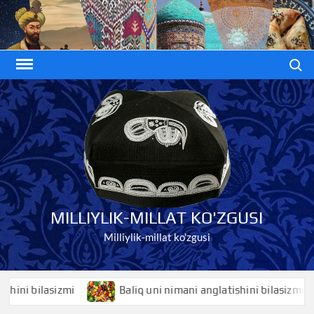
Skip
to
content
Search
MILLIYLIK-MILLAT KO'ZGUSI
Milliylik-millat ko'zgusi
i bilasizmi
Baliq uni nimani anglatishini bilasizmi