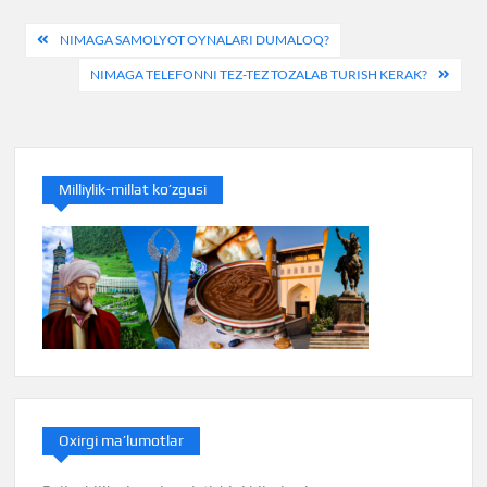
Post
NIMAGA SAMOLYOT OYNALARI DUMALOQ?
menyusi
NIMAGA TELEFONNI TEZ-TEZ TOZALAB TURISH KERAK?
Milliylik-millat ko’zgusi
Oxirgi ma’lumotlar