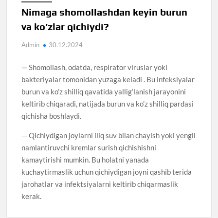
Nimaga shomollashdan keyin burun
va ko’zlar qichiydi?
Admin
30.12.2024
— Shomollash, odatda, respirator viruslar yoki
bakteriyalar tomonidan yuzaga keladi . Bu infeksiyalar
burun va ko’z shilliq qavatida yallig‘lanish jarayonini
keltirib chiqaradi, natijada burun va ko’z shilliq pardasi
qichisha boshlaydi.
— Qichiydigan joylarni iliq suv bilan chayish yoki yengil
namlantiruvchi kremlar surish qichishishni
kamaytirishi mumkin. Bu holatni yanada
kuchaytirmaslik uchun qichiydigan joyni qashib terida
jarohatlar va infektsiyalarni keltirib chiqarmaslik
kerak.