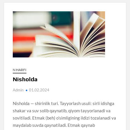
N HARFI
Nisholda
Admin
01.02.2024
Nisholda — shirinlik turi. Tayyorlash usuli: sirli idishga
shakar va suv solib qaynatib, qiyom tayyorlanadi va
sovitiladi. Etmak (beh) o’simligining ildizi tozalanadi va
maydalab suvda qaynatiladi. Etmak qaynab