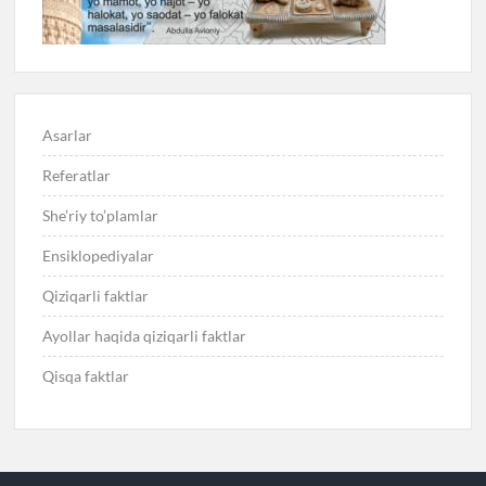
Asarlar
Referatlar
She’riy to’plamlar
Ensiklopediyalar
Qiziqarli faktlar
Ayollar haqida qiziqarli faktlar
Qisqa faktlar