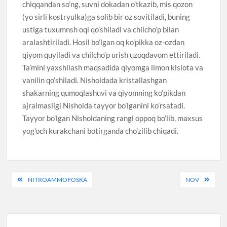
chiqqandan so’ng, suvni dokadan o’tkazib, mis qozon
(yo sirli kostryulka)ga solib bir oz sovitiladi, buning
ustiga tuxumnsh oqi qo’shiladi va chilcho’p bilan
aralashtiriladi. Hosil bo’lgan oq ko’pikka oz-ozdan
qiyom quyiladi va chilcho’p urish uzoqdavom ettiriladi.
Ta’mini yaxshilash maqsadida qiyomga limon kislota va
vanilin qo’shiladi. Nisholdada kristallashgan
shakarning qumoqlashuvi va qiyomning ko’pikdan
ajralmasligi Nisholda tayyor bo’lganini ko’rsatadi.
Tayyor bo’lgan Nisholdaning rangi oppoq bo’lib, maxsus
yog’och kurakchani botirganda cho’zilib chiqadi.
Post
NITROAMMOFOSKA
NOV
menyusi