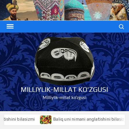
Skip
to
content
Search
MILLIYLIK-MILLAT KO'ZGUSI
Milliylik-millat ko'zgusi
ini bilasizmi
Baliq uni nimani anglatishini bilasizmi