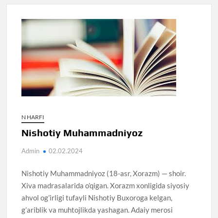
N HARFI
Nishotiy Muhammadniyoz
Admin
02.02.2024
Nishotiy Muhammadniyoz (18-asr, Xorazm) — shoir.
Xiva madrasalarida o’qigan. Xorazm xonligida siyosiy
ahvol og’irligi tufayli Nishotiy Buxoroga kelgan,
g’ariblik va muhtojlikda yashagan. Adaiy merosi