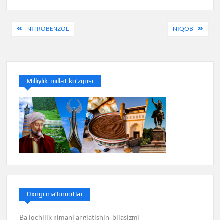
Post
NITROBENZOL
NIQOB
menyusi
Milliylik-millat ko’zgusi
Oxirgi ma’lumotlar
Baliqchilik nimani anglatishini bilasizmi