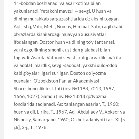
11-bobdan boshlanadi va asar xotima bilan
yakunlanadi. Yetakchi mavzui — sevgi. U husn va
dilning murakkab sarguzashtlarida o’z aksini topgan.
Aql, Ishq, Vafo, Mehr, Nomus, Himmat, Sabr, raqib kabi
obrazlarda kishilardagi muayyan xususiyatlar
ifodalangan. Doston husn va dilning to’y tantanasi,
ya’ni ezgulikning smonlik ustidan g’alabasi bilan
tugaydi. Asarda Vatanni sevish, xalqparvarlik, ma’rifat
va adolat, mardlik, sevgi-sadoqat, yaxshi xulq-odob
kabi g’oyalar ilgari surilgan. Doston qo’lyozma
nusxalari O’zbekiston Fanlar Akademiyasi
Sharqshunoslik instituti (inv. №1198, 7013, 1997,
1666, 1027), Samdu (inv. №21828) qo’lyozma
fondlarida saqlanadi. As: tanlangan asarlar, T., 1960;
husn va dil, Lirika, T., 1967. Ad.: Abdullaev V., Xoksor va
Nishotiy, Samarqand, 1960; O’zbek adabiyoti tari-XI |5
j.li], 3-j., T., 1978.