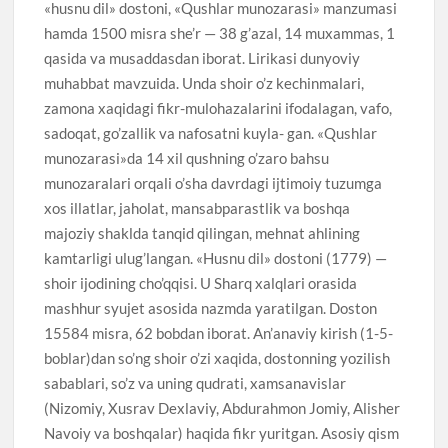
«husnu dil» dostoni, «Qushlar munozarasi» manzumasi
hamda 1500 misra she’r — 38 g’azal, 14 muxammas, 1
qasida va musaddasdan iborat. Lirikasi dunyoviy
muhabbat mavzuida. Unda shoir o’z kechinmalari,
zamona xaqidagi fikr-mulohazalarini ifodalagan, vafo,
sadoqat, go’zallik va nafosatni kuyla- gan. «Qushlar
munozarasi»da 14 xil qushning o’zaro bahsu
munozaralari orqali o’sha davrdagi ijtimoiy tuzumga
xos illatlar, jaholat, mansabparastlik va boshqa
majoziy shaklda tanqid qilingan, mehnat ahlining
kamtarligi ulug’langan. «Husnu dil» dostoni (1779) —
shoir ijodining cho’qqisi. U Sharq xalqlari orasida
mashhur syujet asosida nazmda yaratilgan. Doston
15584 misra, 62 bobdan iborat. An’anaviy kirish (1-5-
boblar)dan so’ng shoir o’zi xaqida, dostonning yozilish
sabablari, so’z va uning qudrati, xamsanavislar
(Nizomiy, Xusrav Dexlaviy, Abdurahmon Jomiy, Alisher
Navoiy va boshqalar) haqida fikr yuritgan. Asosiy qism