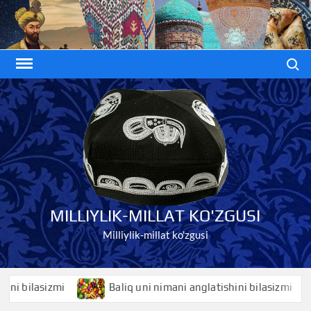
Skip
to
content
Search
MILLIYLIK-MILLAT KO'ZGUSI
Milliylik-millat ko'zgusi
ilasizmi
Baliq uni nimani anglatishini bilasizmi