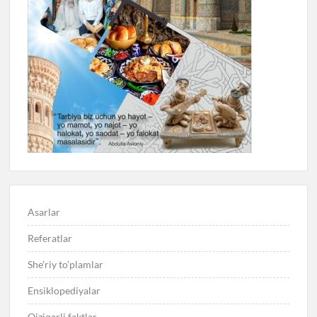
Asarlar
Referatlar
She’riy to’plamlar
Ensiklopediyalar
Qiziqarli faktlar