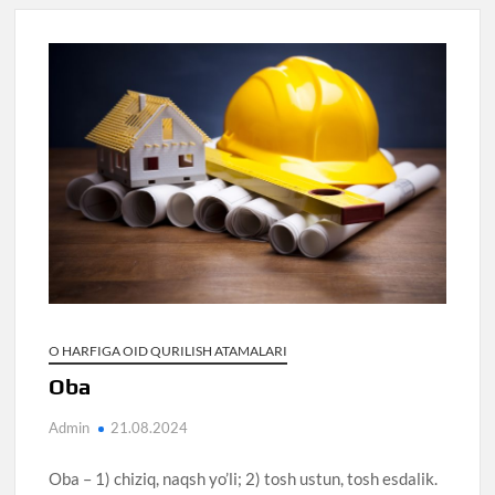
O HARFIGA OID QURILISH ATAMALARI
Oba
Admin
21.08.2024
Oba – 1) chiziq, naqsh yo’li; 2) tosh ustun, tosh esdalik.