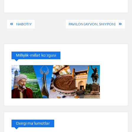
Post
NABOTIY
PAVILON (AYVON, SHIYPON)
menyusi
Milliylik-millat ko’zgusi
Oxirgi ma’lumotlar