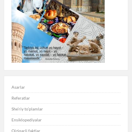
Asarlar
Referatlar
She’riy to’plamlar
Ensiklopediyalar
Qiziqarli faktlar