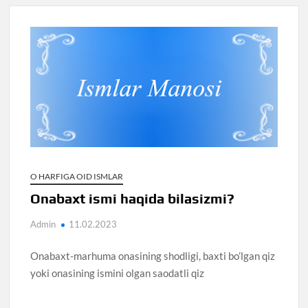
O HARFIGA OID ISMLAR
Onabaxt ismi haqida bilasizmi?
Admin
11.02.2023
Onabaxt-marhuma onasining shodligi, baxti bo’lgan qiz
yoki onasining ismini olgan saodatli qiz