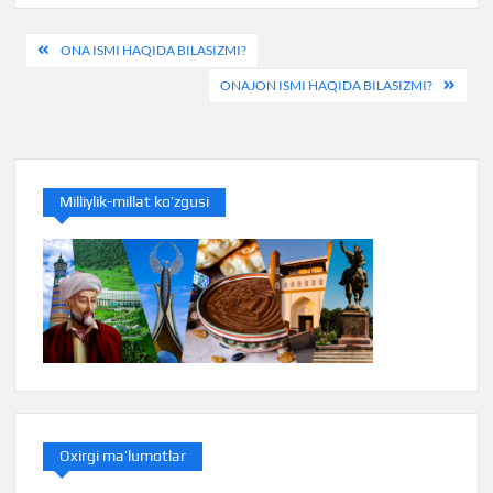
Post
ONA ISMI HAQIDA BILASIZMI?
menyusi
ONAJON ISMI HAQIDA BILASIZMI?
Milliylik-millat ko’zgusi
Oxirgi ma’lumotlar