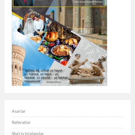
Asarlar
Referatlar
She’riy to’plamlar