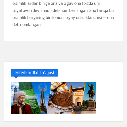
o’simliklardan biriga ona va o’gay ona (bizda uni
tuyatovon deyishadi) deb nom berishgan. Shu tariqa bu
o’simlik bargining bir tomoni o’gay ona, ikkinchisi — ona
deb nomlangan.
Milliylik-millat ko’zgusi