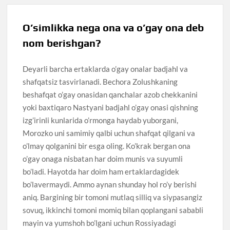
O’simlikka nega ona va o’gay ona deb
nom berishgan?
Deyarli barcha ertaklarda o’gay onalar badjahl va
shafqatsiz tasvirlanadi. Bechora Zolushkaning
beshafqat o’gay onasidan qanchalar azob chekkanini
yoki baxtiqaro Nastyani badjahl o’gay onasi qishning
izg’irinli kunlarida o’rmonga haydab yuborgani,
Morozko uni samimiy qalbi uchun shafqat qilgani va
o’lmay qolganini bir esga oling. Ko’krak bergan ona
o’gay onaga nisbatan har doim munis va suyumli
bo’ladi. Hayotda har doim ham ertaklardagidek
bo’lavermaydi. Ammo aynan shunday hol ro’y berishi
aniq. Bargining bir tomoni mutlaq silliq va siypasangiz
sovuq, ikkinchi tomoni momiq bilan qoplangani sababli
mayin va yumshoh bo’lgani uchun Rossiyadagi