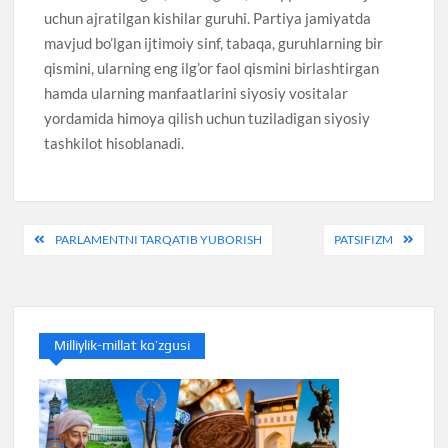
uchun ajratilgan kishilar guruhi. Partiya jamiyatda
mavjud bo’lgan ijtimoiy sinf, tabaqa, guruhlarning bir
qismini, ularning eng ilg’or faol qismini birlashtirgan
hamda ularning manfaatlarini siyosiy vositalar
yordamida himoya qilish uchun tuziladigan siyosiy
tashkilot hisoblanadi.
Post
PARLAMENTNI TARQATIB YUBORISH
PATSIFIZM
menyusi
Milliylik-millat ko’zgusi