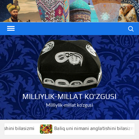
Skip
to
content
Search
MILLIYLIK-MILLAT KO'ZGUSI
Milliylik-millat ko'zgusi
ni bilasizmi
Baliq uni nimani anglatishini bilasizmi