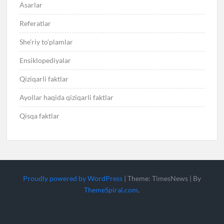
Asarlar
Referatlar
She’riy to’plamlar
Ensiklopediyalar
Qiziqarli faktlar
Ayollar haqida qiziqarli faktlar
Qisqa faktlar
Proudly powered by WordPress
|
Theme: TimesNews
|
By
ThemeSpiral.com
.