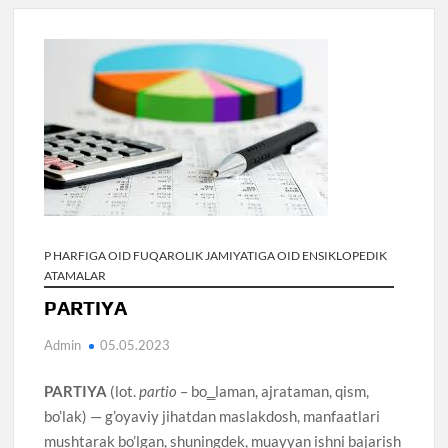
P HARFIGA OID FUQAROLIK JAMIYATIGA OID ENSIKLOPEDIK
ATAMALAR
PARTIYA
Admin
05.05.2023
PARTIYA
(lot.
partio
– bo‗laman, ajrataman, qism,
bo’lak) — g’oyaviy jihatdan maslakdosh, manfaatlari
mushtarak bo’lgan, shuningdek, muayyan ishni bajarish