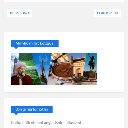
Post
PESHVO
POKDOD
menyusi
Milliylik-millat ko’zgusi
Oxirgi ma’lumotlar
Baliqchilik nimani anglatishini bilasizmi