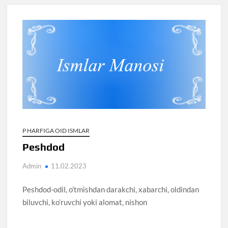
P HARFIGA OID ISMLAR
Peshdod
Admin
11.02.2023
Peshdod-odil, o’tmishdan darakchi, xabarchi, oldindan
biluvchi, ko’ruvchi yoki alomat, nishon