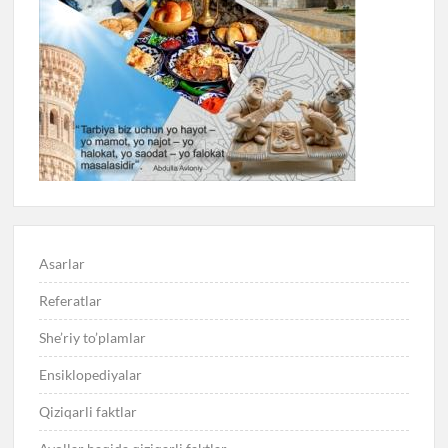
Asarlar
Referatlar
She’riy to’plamlar
Ensiklopediyalar
Qiziqarli faktlar