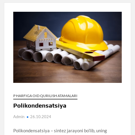
P HARFIGA OID QURILISH ATAMALARI
Polikondensatsiya
Admin
26.10.2024
Polikondensatsiya – sintez jarayoni bo’lib, uning