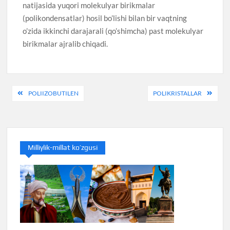
natijasida yuqori molekulyar birikmalar
(polikondensatlar) hosil bo’lishi bilan bir vaqtning
o’zida ikkinchi darajarali (qo’shimcha) past molekulyar
birikmalar ajralib chiqadi.
Post
POLIIZOBUTILEN
POLIKRISTALLAR
menyusi
Milliylik-millat ko’zgusi