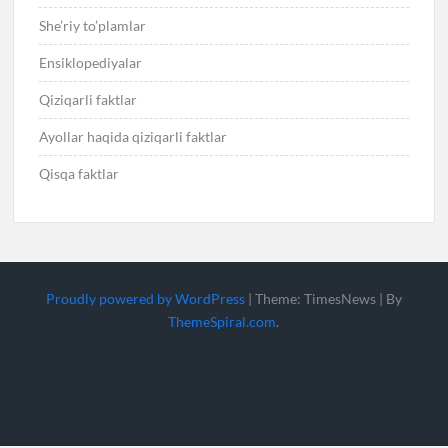
She’riy to’plamlar
Ensiklopediyalar
Qiziqarli faktlar
Ayollar haqida qiziqarli faktlar
Qisqa faktlar
Proudly powered by WordPress
|
Theme: TimesNews
|
By
ThemeSpiral.com
.