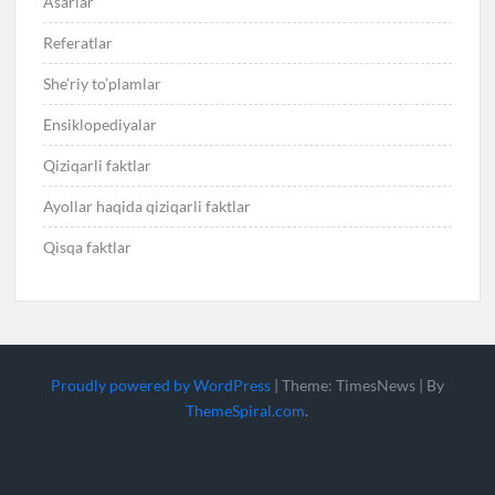
Asarlar
Referatlar
She’riy to’plamlar
Ensiklopediyalar
Qiziqarli faktlar
Ayollar haqida qiziqarli faktlar
Qisqa faktlar
Proudly powered by WordPress
|
Theme: TimesNews
|
By
ThemeSpiral.com
.