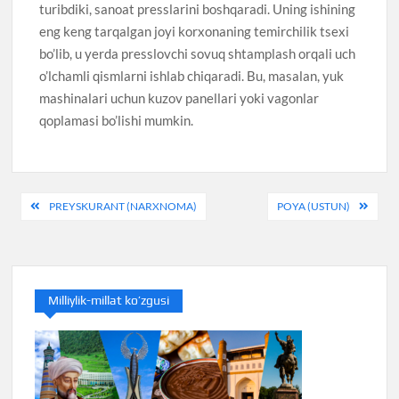
turibdiki, sanoat presslarini boshqaradi. Uning ishining
eng keng tarqalgan joyi korxonaning temirchilik tsexi
bo’lib, u yerda presslovchi sovuq shtamplash orqali uch
o’lchamli qismlarni ishlab chiqaradi. Bu, masalan, yuk
mashinalari uchun kuzov panellari yoki vagonlar
qoplamasi bo’lishi mumkin.
Post
PREYSKURANT (NARXNOMA)
POYA (USTUN)
menyusi
Milliylik-millat ko’zgusi