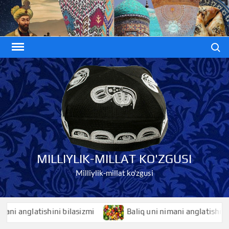
Skip
to
content
Search
MILLIYLIK-MILLAT KO'ZGUSI
Milliylik-millat ko'zgusi
anglatishini bilasizmi
Baliq uni nimani anglatishini bilas