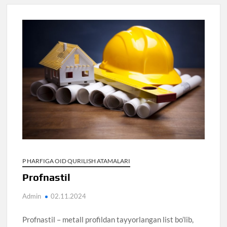
P HARFIGA OID QURILISH ATAMALARI
Profnastil
Admin
02.11.2024
Profnastil – metall profildan tayyorlangan list bo’lib,