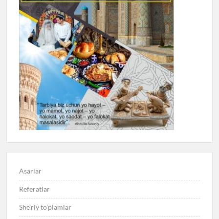
Asarlar
Referatlar
She’riy to’plamlar