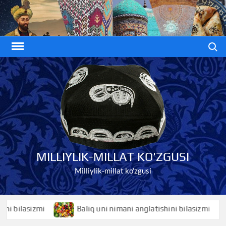
Skip
to
content
Search
MILLIYLIK-MILLAT KO'ZGUSI
Milliylik-millat ko'zgusi
ilasizmi
Baliq uni nimani anglatishini bilasizmi