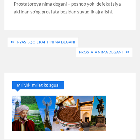
Prostatoreya nima degani – peshob yoki defekatsiya
aktidan so’ng prostata bezidan suyuqlik ajralishi.
Post
PYAST, QO’L KAFTI NIMA DEGANI
menyusi
PROSTATA NIMA DEGANI
Milliylik-millat ko’zgusi