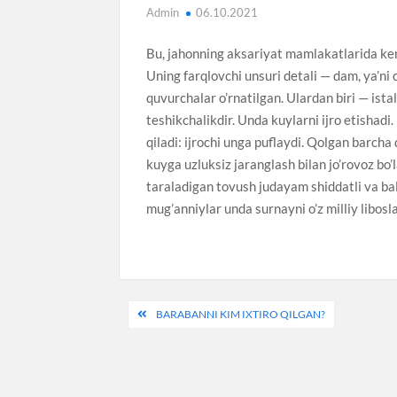
Admin
06.10.2021
Bu, jahonning aksariyat mamlakatlarida ken
Uning farqlovchi unsuri detali — dam, ya’n
quvurchalar o’rnatilgan. Ulardan biri — ista
teshikchalikdir. Unda kuylarni ijro etishad
qiladi: ijrochi unga puflaydi. Qolgan barch
kuyga uzluksiz jaranglash bilan jo’rovoz bo’
taraladigan tovush judayam shiddatli va bal
mug’anniylar unda surnayni o’z milliy libosl
Post
BARABANNI KIM IXTIRO QILGAN?
menyusi