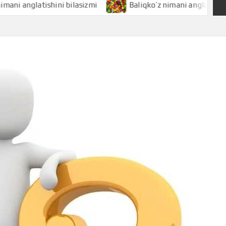
glatishini bilasizmi
Baliqko’z nimani anglatishini bilasi