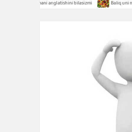
Baliqchi nimani anglatishini bilasizmi
Baliq uni nimani an