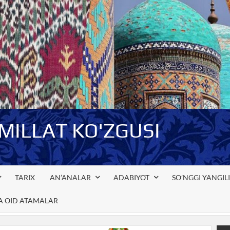
-MILLAT KO'ZGUSI
TARIX
AN’ANALAR
ADABIYOT
SO’NGGI YANGIL
GA OID ATAMALAR