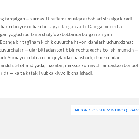
g tarqalgan — surnay. U puflama musiqa asboblari sirasiga kiradi.
i charmdan yoki ichakdan tayyorlangan zarfi. Damga bir necha
lgan yog’och puflama cholg’u asboblarida bo’lgani singari
i. Boshqa bir tag’inam kichik quvurcha havoni damlash uchun xizmat
a quvurchalar — ular bittadan tortib bir nechtagacha bo’lishi mumkin —
ladi. Surnayni odatda ochih joylarda chalishadi, chunki undan
anddir. Shotlandiyada, masalan, maxsus surnaychllar dastasi bor bo’l
arida — kalta katakli yubka kiyvolib chalishadi.
AKKORDEONNI KIM IXTIRO QILGAN