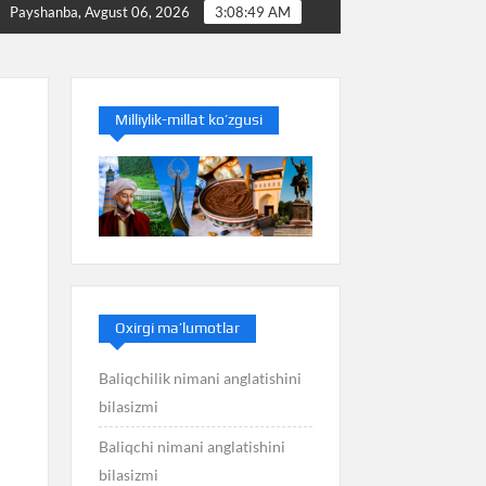
zmi
Baliq nimani anglatishini bilasizmi
Balans ni
Payshanba, Avgust 06, 2026
3:08:50 AM
Milliylik-millat ko’zgusi
Oxirgi ma’lumotlar
Baliqchilik nimani anglatishini
bilasizmi
Baliqchi nimani anglatishini
bilasizmi