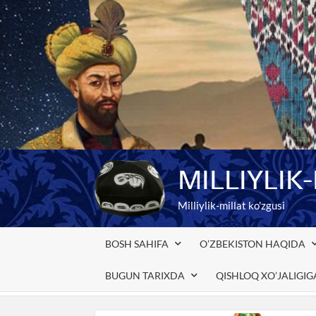
Skip
to
content
MILLIYLIK
Milliylik-millat ko'zgusi
BOSH SAHIFA
O’ZBEKISTON HAQIDA
BUGUN TARIXDA
QISHLOQ XO’JALIGI