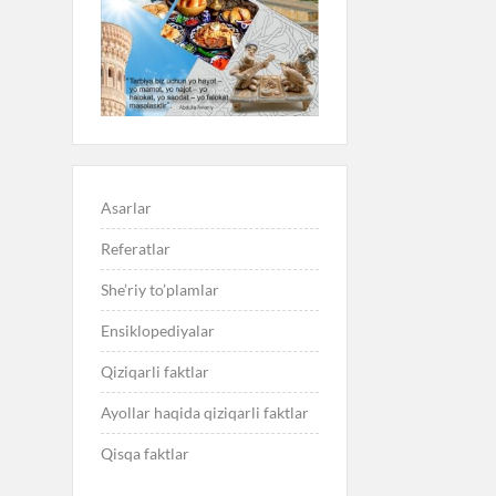
Asarlar
Referatlar
She’riy to’plamlar
Ensiklopediyalar
Qiziqarli faktlar
Ayollar haqida qiziqarli faktlar
Qisqa faktlar