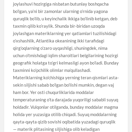
joylashuvi hozirgiga nisbatan butunlay boshqacha
bo’lgan, ya’ni bir zamonlar ularning o’rnida yagona
quruqlik bo’lib, u keyinchalik ikkiga bo’linib ketgan, deb
taxmin qilib ko’raylik. Shunda bir-biridan uzoqda
joylashgan materiklarning yer qatlamlari tuzilishidagi
o’xshashlik, Atlantika okeanining ikki tarafidagi
qirg’oqlarning o’zaro uyqashligi, shuningdek, nima
uchun o’tmishdagi iqlim sharoitlari belgilarining hozirgi
geografik holatga to’gri kelmasligi ayon bo’ladi. Bunday
taxminni ko’pchilik olimlar ma’qullashadi.
Materiklarning ko’chishiga yerning teran qismlari asta-
sekin siljishi sabab bo’lgan bo’lishi mumkin, degan vaj
ham bor. Yer osti chuqurliklarida moddalar
temperaturaning o’ta darajada yuqoriligi sababli suyuq
holdadir. Vulqonlar otilganda, bunday moddalar magma
holida yer yuzasiga otilib chiqadi. Suyuq moddalarning
qayta-qayta qizib sovishi oqibatida yuzadagi quruqlik
— materik plitasining siljishiga olib keladigan