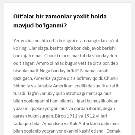
Qit’alar bir zamonlar yaxlit holda
mavjud bo’lganmi?
Yer yuzida nechta qit’a borligini ota-onangizdan so’rab
ko’ring. Ular sizga, beshta qit’a bor, deb javob berishi
ham ajab emas. Chunki ularni maktabda shunday deb
o’qitishgan. Ammo olimlar, bugun yettita qit’a bor, deb
hisoblashadi. Nega bunday bo’ldi? Panama kanali
qazilgach, Amerika yagona qit’a bo’lmay qoldi. Chunki
Shimoliy va Janubiy Amerikani endilikda suvlik ajratib
turadi. Tag’in Janubiy qutb atrofidagi mintaqa muz
bilan qoplanganini ham bilamiz. Ilgari bu muzlik okean
yuzasini qoplab yotgan muz va qordan iborat, degan
qarash hukm surgan. Biroq 1911 va 1912 yillari
tadqiqotchilar Amundsen va Kuk Antarktida qalin muz
bilan qoplanib yotgan yer ekanini kashf etishdi. Demak,