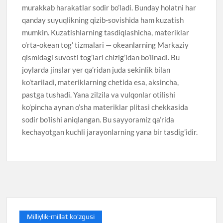
murakkab harakatlar sodir bo’ladi. Bunday holatni har
qanday suyuqlikning qizib-sovishida ham kuzatish
mumkin. Kuzatishlarning tasdiqlashicha, materiklar
o’rta-okean tog’ tizmalari — okeanlarning Markaziy
qismidagi suvosti tog’lari chizig’idan bo’linadi. Bu
joylarda jinslar yer qa’ridan juda sekinlik bilan
ko’tariladi, materiklarning chetida esa, aksincha,
pastga tushadi. Yana zilzila va vulqonlar otilishi
ko’pincha aynan o’sha materiklar plitasi chekkasida
sodir bo’lishi aniqlangan. Bu sayyoramiz qa’rida
kechayotgan kuchli jarayonlarning yana bir tasdig’idir.
Milliylik-millat ko’zgusi