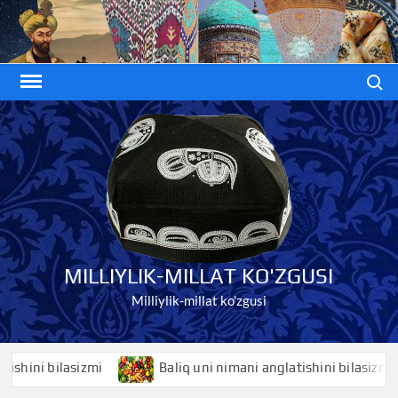
Skip
to
content
Search
MILLIYLIK-MILLAT KO'ZGUSI
Milliylik-millat ko'zgusi
ni bilasizmi
Baliq uni nimani anglatishini bilasizmi