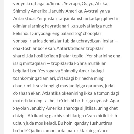
yer yetti qit’aga bo’linadi: Yevropa, Osiyo, Afrika,
Shimoliy Amerika, Janubiy Amerika, Avstraliya va
Antarktida. Yer jinslari taqsimlanishini tadqiq qiluvchi
olimlar ularning hayratlanarli xususiyatlariga duch
kelishdi. Dunyodagi eng baland tog’ cho’qqilari
yonbag’irlarida dengizlar tubida uchraydigan jinslar —
ohaktoshlar bor ekan. Antarktidadan tropiklar
sharoitida hosil bo’lgan jinslar topildi. Yer sharining eng
issiq mintaqalari — tropiklarda ko’hna muzliklar
belgilari bor. Yevropa va Shimoliy Amerikadagi
toshko’mir qatlamlari, o’rtadagi bir necha ming
chaqirimlik suv kengligi mavjudligiga qaramay, juda
o’xshash ekan. Atlantika okeanining ikkala tomonidagi
materiklarning tashqi ko’rinishi bir-biriga uyqash. Agar
xayolan Janubiy Amerika sharqqa siljitilsa, uning chet
chizig’i Afrikaning g’arbiy sohillariga o’zaro biriktirish
uchun juda mos keladi. Bu holni qanday tushuntirsa
bo’ladi? Qadim zamonlarda materiklarning o’zaro