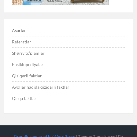
Asarlar
Referatlar
She’riy to’plamlar
Ensiklopediyalar
Qiziqarli faktlar
Ayollar haqida qiziqarli faktlar
Qisqa faktlar
Proudly powered by WordPress
|
Theme: TimesNews
|
By