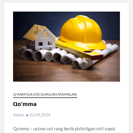
Q HARFIGA OID QURILISH ATAMALARI
Qo’mma
Admin
02.09.2024
Qo’mma – ustma-ust rang berib pishirilgan sirli sopol.