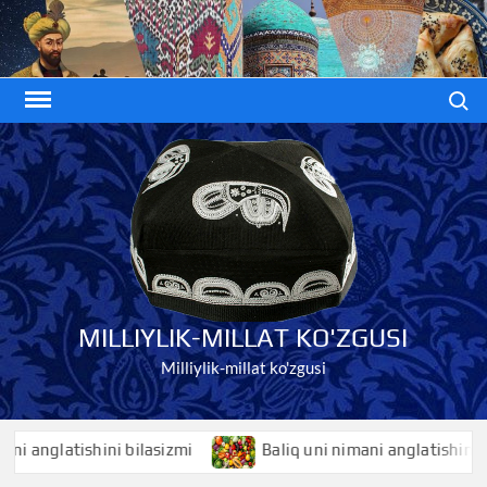
Skip
to
content
Search
MILLIYLIK-MILLAT KO'ZGUSI
Milliylik-millat ko'zgusi
nglatishini bilasizmi
Baliq uni nimani anglatishini bilasi