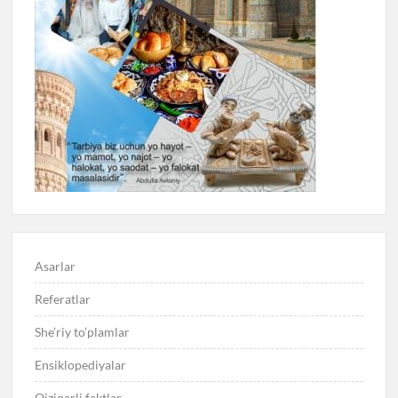
Asarlar
Referatlar
She’riy to’plamlar
Ensiklopediyalar
Qiziqarli faktlar