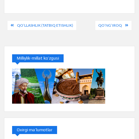
Post
QO’LLASHLIK (TATBIQ ETISHLIK)
QO’NG’IROQ
menyusi
Milliylik-millat ko’zgusi
Oxirgi ma’lumotlar