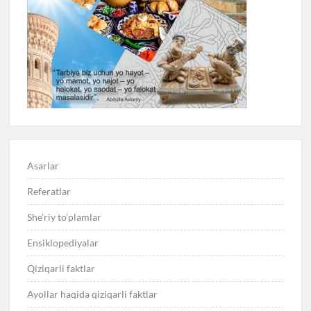
Asarlar
Referatlar
She’riy to’plamlar
Ensiklopediyalar
Qiziqarli faktlar
Ayollar haqida qiziqarli faktlar