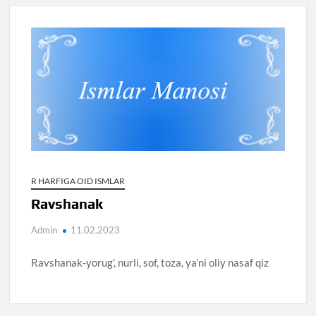
R HARFIGA OID ISMLAR
Ravshanak
Admin
11.02.2023
Ravshanak-yorug’, nurli, sof, toza, ya’ni oliy nasaf qiz