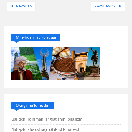
Post
RAVSHAN
RAVSHANOY
menyusi
Milliylik-millat ko’zgusi
Oxirgi ma’lumotlar
Baliqchilik nimani anglatishini bilasizmi
Baliqchi nimani anglatishini bilasizmi