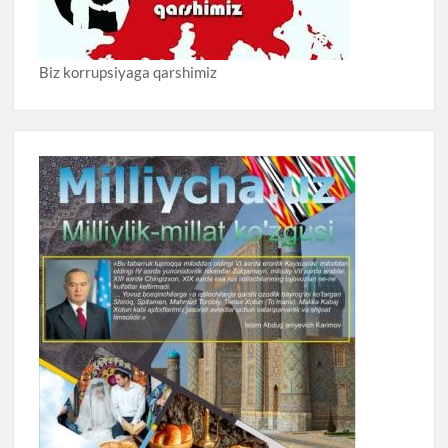
Biz korrupsiyaga qarshimiz