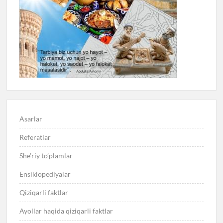
Asarlar
Referatlar
She’riy to’plamlar
Ensiklopediyalar
Qiziqarli faktlar
Ayollar haqida qiziqarli faktlar