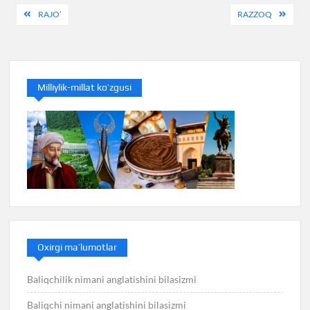
Post
RAJO’
RAZZOQ
menyusi
Milliylik-millat ko’zgusi
Oxirgi ma’lumotlar
Baliqchilik nimani anglatishini bilasizmi
Baliqchi nimani anglatishini bilasizmi