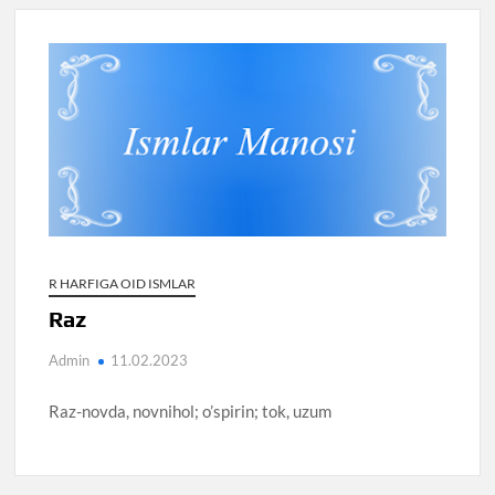
R HARFIGA OID ISMLAR
Raz
Admin
11.02.2023
Raz-novda, novnihol; o’spirin; tok, uzum