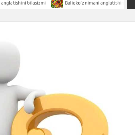
hini bilasizmi
Baliqko’z nimani anglatishini bilasizmi