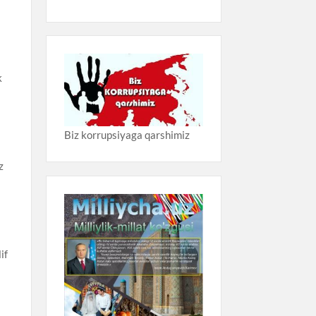
i
k
Biz korrupsiyaga qarshimiz
a
z
if