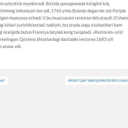
am uchratish mumkin edi. Ba’zida qovoqxonada ko’ngilni to’q
ishning imkoniyati bor edi. 1765 yilda Bulanje degan bir zot Parijda
adigan muassasa ochadi. U bu muassasani restoran deb ataydi. O’shan
ng ishlari yurishib ketadi, tabiiyki, tez orada unga o’xshashlari ham
qt oraligida butun Fransiya bo’ylab keng tarqaladi. «Restoran» so’zi
ib kelingan. Qo’shma Shtatlardagi dastlabki restoran 1683 yili
 atalar edi.
AN?
SPORT QAY TARIQA PAYDO BO’LGAN