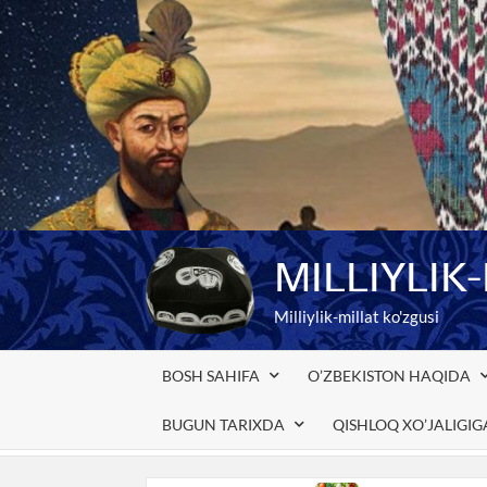
Skip
to
content
MILLIYLIK
Milliylik-millat ko'zgusi
BOSH SAHIFA
O’ZBEKISTON HAQIDA
BUGUN TARIXDA
QISHLOQ XO’JALIGI