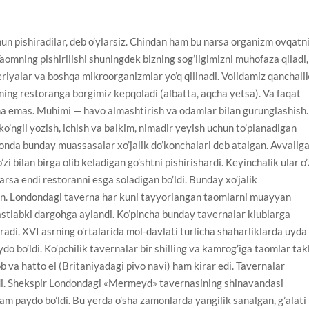
chun pishiradilar, deb o’ylarsiz. Chindan ham bu narsa organizm ovqatn
aomning pishirilishi shuningdek bizning sog’ligimizni muhofaza qiladi,
riyalar va boshqa mikroorganizmlar yo’q qilinadi. Volidamiz qanchali
zning restoranga borgimiz kepqoladi (albatta, aqcha yetsa). Va faqat
gina emas. Muhimi — havo almashtirish va odamlar bilan gurunglashish.
o’ngil yozish, ichish va balkim, nimadir yeyish uchun to’planadigan
nda bunday muassasalar xo’jalik do’konchalari deb atalgan. Avvalig
zi bilan birga olib keladigan go’shtni pishirishardi. Keyinchalik ular o’
arsa endi restoranni esga soladigan bo’ldi. Bunday xo’jalik
gan. Londondagi taverna har kuni tayyorlangan taomlarni muayyan
astlabki dargohga aylandi. Ko’pincha bunday tavernalar klublarga
radi. XVI asrning o’rtalarida mol-davlati turlicha shaharliklarda uyda
o bo’ldi. Ko’pchilik tavernalar bir shilling va kamrog’iga taomlar takl
b va hatto el (Britaniyadagi pivo navi) ham kirar edi. Tavernalar
di. Shekspir Londondagi «Mermeyd» tavernasining shinavandasi
m paydo bo’ldi. Bu yerda o’sha zamonlarda yangilik sanalgan, g’alati