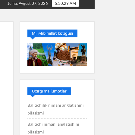
Baliq nimani anglatishini bilasizmi
Balans nimani an
Juma, Avgust 07, 2026
5:30:30 AM
Milliylik-millat ko’zgusi
Oxirgi ma’lumotlar
Baliqchilik nimani anglatishini
bilasizmi
Baliqchi nimani anglatishini
bilasizmi