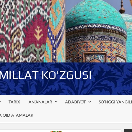
-MILLAT KO'ZGUSI
TARIX
AN’ANALAR
ADABIYOT
SO’NGGI YANGIL
GA OID ATAMALAR