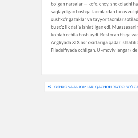
bo’lgan narsalar — kofe, choy, shokoladni h
saqlaydigan boshqa taomlardan tanavvul qil
xushxo’r gazaklar va tayyor taomlar sotil
bu so’z ilk daf’a ishlatilgan edi. Muassasani
ko’plab ochila boshlaydi. Restoran hisqa va
Angliyada XIX asr oxirlariga qadar ishlatil
Filadelfiyada ochilgan. U «moviy langar» deb
Post
OSHXONA ANJOMLARI QACHON PAYDO BO’LG
menyusi