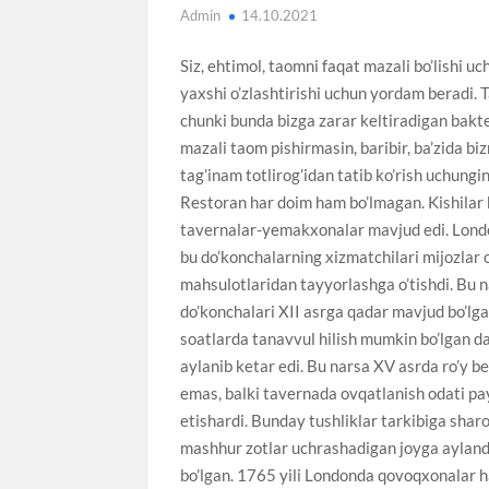
Admin
14.10.2021
Siz, ehtimol, taomni faqat mazali bo’lishi u
yaxshi o’zlashtirishi uchun yordam beradi. T
chunki bunda bizga zarar keltiradigan bakte
mazali taom pishirmasin, baribir, ba’zida bi
tag’inam totlirog’idan tatib ko’rish uchun
Restoran har doim ham bo’lmagan. Kishilar k
tavernalar-yemakxonalar mavjud edi. Londo
bu do’konchalarning xizmatchilari mijozlar o’
mahsulotlaridan tayyorlashga o’tishdi. Bu n
do’konchalari XII asrga qadar mavjud bo’l
soatlarda tanavvul hilish mumkin bo’lgan d
aylanib ketar edi. Bu narsa XV asrda ro’y be
emas, balki tavernada ovqatlanish odati payd
etishardi. Bunday tushliklar tarkibiga sharo
mashhur zotlar uchrashadigan joyga aylan
bo’lgan. 1765 yili Londonda qovoqxonalar ha