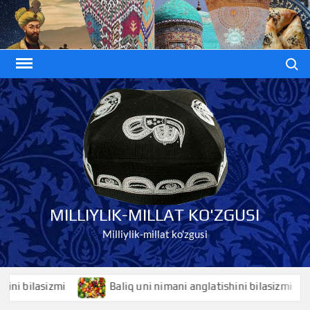
Skip
to
content
Search
MILLIYLIK-MILLAT KO'ZGUSI
Milliylik-millat ko'zgusi
bilasizmi
Baliq uni nimani anglatishini bilasizmi