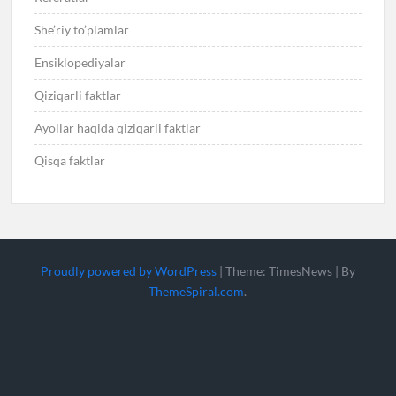
She’riy to’plamlar
Ensiklopediyalar
Qiziqarli faktlar
Ayollar haqida qiziqarli faktlar
Qisqa faktlar
Proudly powered by WordPress
|
Theme: TimesNews
|
By
ThemeSpiral.com
.