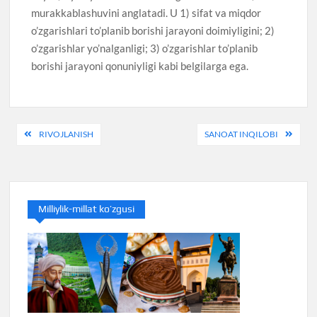
murakkablashuvini anglatadi. U 1) sifat va miqdor
o’zgarishlari to’planib borishi jarayoni doimiyligini; 2)
o’zgarishlar yo’nalganligi; 3) o’zgarishlar to’planib
borishi jarayoni qonuniyligi kabi belgilarga ega.
Post
RIVOJLANISH
SANOAT INQILOBI
menyusi
Milliylik-millat ko’zgusi