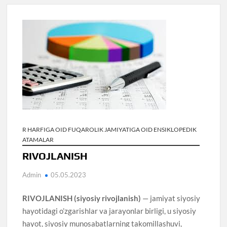
R HARFIGA OID FUQAROLIK JAMIYATIGA OID ENSIKLOPEDIK
ATAMALAR
RIVOJLANISH
Admin
05.05.2023
RIVOJLANISH (siyosiy rivojlanish)
— jamiyat siyosiy
hayotidagi o’zgarishlar va jarayonlar birligi, u siyosiy
hayot, siyosiy munosabatlarning takomillashuvi,