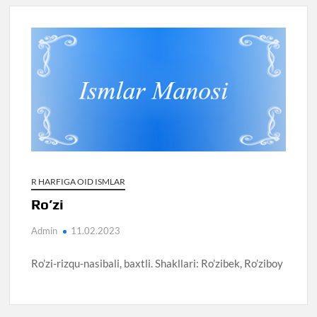
R HARFIGA OID ISMLAR
Ro’zi
Admin
11.02.2023
Ro’zi-rizqu-nasibali, baxtli. Shakllari: Ro’zibek, Ro’ziboy