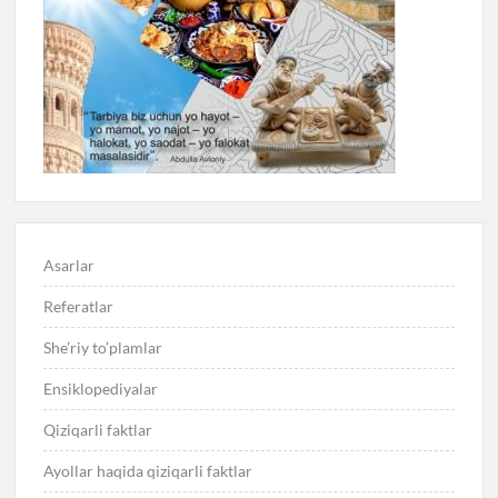
Asarlar
Referatlar
She’riy to’plamlar
Ensiklopediyalar
Qiziqarli faktlar
Ayollar haqida qiziqarli faktlar