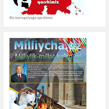
Biz korrupsiyaga qarshimiz