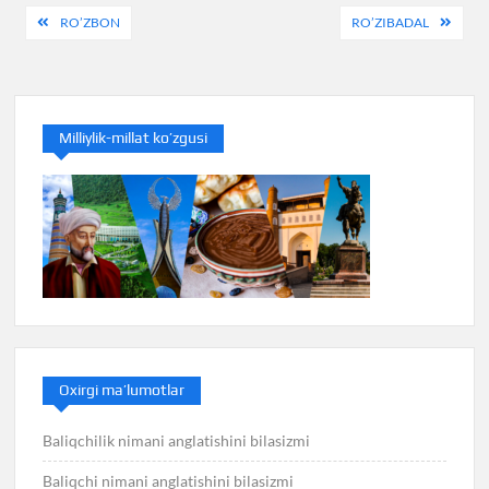
Post
RO’ZBON
RO’ZIBADAL
menyusi
Milliylik-millat ko’zgusi
Oxirgi ma’lumotlar
Baliqchilik nimani anglatishini bilasizmi
Baliqchi nimani anglatishini bilasizmi