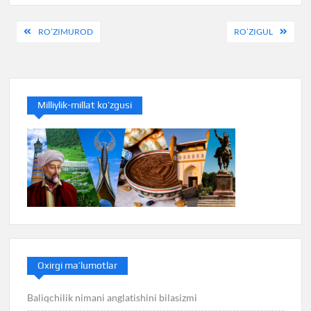
Post
RO’ZIMUROD
RO’ZIGUL
menyusi
Milliylik-millat ko’zgusi
Oxirgi ma’lumotlar
Baliqchilik nimani anglatishini bilasizmi