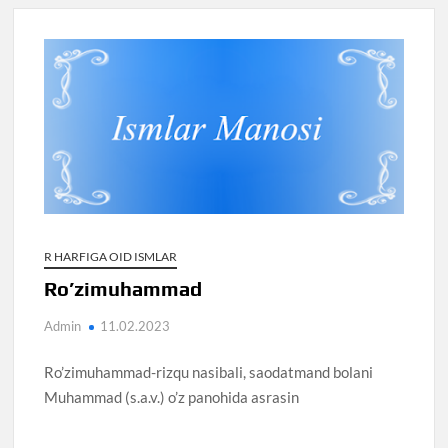
R HARFIGA OID ISMLAR
Ro’zimuhammad
Admin
11.02.2023
Ro’zimuhammad-rizqu nasibali, saodatmand bolani
Muhammad (s.a.v.) o’z panohida asrasin