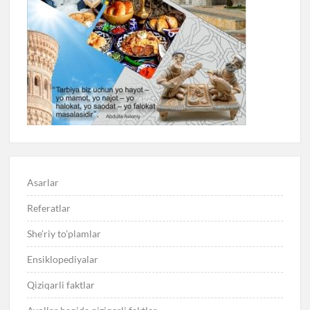
Asarlar
Referatlar
She’riy to’plamlar
Ensiklopediyalar
Qiziqarli faktlar