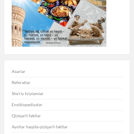
Asarlar
Referatlar
She’riy to’plamlar
Ensiklopediyalar
Qiziqarli faktlar
Ayollar haqida qiziqarli faktlar