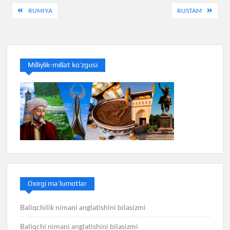
Post
RUMIYA
RUSTAM
menyusi
Milliylik-millat ko’zgusi
Oxirgi ma’lumotlar
Baliqchilik nimani anglatishini bilasizmi
Baliqchi nimani anglatishini bilasizmi