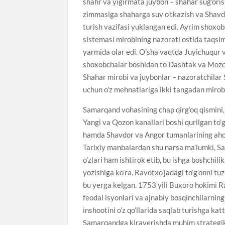
shahr va yigirmata juybon – shahar sug’oris
zimmasiga shaharga suv o’tkazish va Shavdo
turish vazifasi yuklangan edi. Ayrim shoxo
sistemasi mirobining nazorati ostida taqsim
yarmida olar edi. O’sha vaqtda Juyichuqur 
shoxobchalar boshidan to Dashtak va Mozor 
Shahar mirobi va juybonlar – nazoratchilar S
uchun o’z mehnatlariga ikki tangadan mirob p
Samarqand vohasining chap qirg’oq qismini
Yangi va Qozon kanallari boshi qurilgan to
hamda Shavdor va Angor tumanlarining aholisi
Tarixiy manbalardan shu narsa ma’lumki, Sa
o’zlari ham ishtirok etib, bu ishga boshchili
yozishiga ko’ra, Ravotxo’jadagi to’g’onni 
bu yerga kelgan. 1753 yili Buxoro hokimi R
feodal isyonlari va ajnabiy bosqinchilarnin
inshootini o’z qo’llarida saqlab turishga katt
Samarqandga kiraverishda muhim strategik