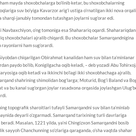
 ham mayda shoxobchalarga bo’linib ketar, bu shoxobchalarning
lariga suv bo’yiga Kavarzor arig’i ustiga o’rnatilgan ikki nova orqal
 sharqi-janubiy tomondan tutashgan joylarni sug’orar edi.
 Navbaxchiyon, o’ng tomoniga esa Shaharariq oqardi. Shaharariqdan
iq shoxobchalari ajralib chiqardi. Bu shoxobchalar Samarqandnigina
 rayonlarni ham sug’orardi.
Siyobdan chiqarilgan Obirahmat kanalidan ham suv bilan ta’minlanar
ardan paydo bo’lib, Konigilgacha oqib keladi, – deb yozadi Abu Tohirxoj
 daryosiga oqib ketadi va ikkinchi bo’lagi ikki shoxobhachaga ajralib,
arqand shahrining shimolidan bog’larga; Moturid, Bog’i Baland va Bog
t va bu kanal sug’organ joylar rasadxona orqasida joylashgan Ulug’b
rdi.
yning topografik sharoitlari tufayli Samarqandni suv bilan ta’minlab
baynida deyarli o’zgarmadi. Samarqand tarixining turli davrlariga
t beradi. Masalan, 1221 yilda, ya’ni Chingizxon Samarqandni bosib
lik sayyoh Chanchunning so’zlariga qaraganda, o’sha vaqtda shahar