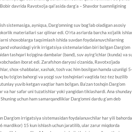
. Bobir davrida Ravotxo’ja qal’asida darg’a – Shavdor tuamnligining
ish sistemasiga, ayniqsa, Darg’omning suv bog’lab oladigan asosiy
okorlik materiallari sar qilinar edi. O’rta asrlarda barcha xo’jalik ishlar
ularni shoxoblarga taqsimlash ishida suvdan foydalanuvchilarning
qand vohasidagi yirik irrigatsiya sistemalaridan biri bo’lgan Darg’om
nidan tashqari ko’pgina dambalar (band), suv ayirg’ichlar (kunda) va s
oxobchadan iborat edi. Zarafshon daryosi o’zanida, Ravotxo’jada
hlar, shox-shabbalar, xashak, tosh vac him bosilgan hamda uzunligi 5
oq bu to’g’on bahorgi va yozgi suv toshqinlari vaqtida tez-tez buzilib
 butunlay yuvib ketgan vaqtlar ham bo’lgan. Ba’zan toshqin Darg’om
tar va har safar uni tuzatishlar yoki yangidan tiklashardi. Ana shunday
i. Shuning uchun ham samarqandliklar Darg’omni dardu g’am deb
hun Darg’om irrigatsiya sistemasidan foydalanuvchilar har yili bahord
56 mardikor) 15 kun ishlash uchun jaratilib, ular zarur miqdorda