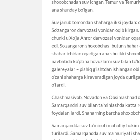
shoxobchadan suv ichgan. Temur va Temuriy
ana shunday bo’lgan.
Suv janub tomondan shaharga ikki joydan: 
So’zangaron darvozasi yonidan oqib kirgan. 
chunki u Xo’ja Ahror darvozasi yonidan oqa
edi. So’zangaron shoxobchasi butun shahar or
shahar ichidan oqadigan ana shu ikki shoxob
navbatida ko’ptina hovuzlarni suv bilan to’ld
galereyalar – pishiq g’ishtdan ishlangan obi
o’zani shaharga kiraveradigan joyda qurilga
o’tardi.
Chashmasiyob, Novadon va Obsimashhad deb 
Samarqandni suv bilan ta’minlashda katta rol
foydalanilardi. Shaharning barcha shoxobch
Samarqandda suv ta’minoti mahalliy hokim 
turilardi. Samarqandda suv ma’muriyati sha