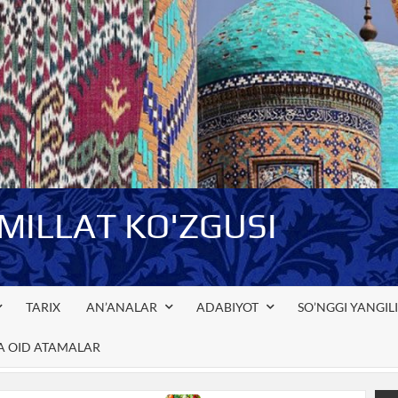
-MILLAT KO'ZGUSI
TARIX
AN’ANALAR
ADABIYOT
SO’NGGI YANGIL
GA OID ATAMALAR