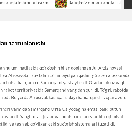
ini bilasizmi
Baliqko’z nimani anglatishini bilasizmi
an ta’minlanishi
n hujumi natijasida qo’rg’oshin bilan qoplangan Jui Arziz novasi
di va Afrosiyobni suv bilan ta’minlaydigan qadimiy Sistema tez orada
agan bo’lsa ham, ammo Samarqand yashayberdi. Oradan bir oz vaqt
 rabot territoriyasida Samarqand yangidan qurildi. To’g’ri, rabotda
m edi. Bu yerda Afrosiyob tashqarisidagi Samarqand rivojlanaverdi.
irinchi yarmida Samarqand O’rta Osiyodagina emas, balki butun
 aylandi. Yangi turar-joylar va muhtsham saroylar bino qilinishi
ildi va tashlab qo’yilgan eski sug’orish sistemalari tuzatildi.