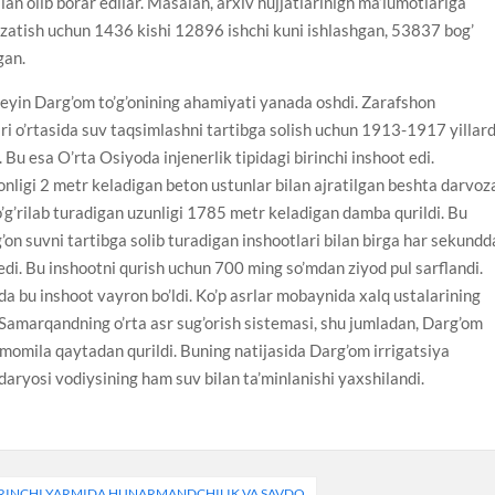
bilan olib borar edilar. Masalan, arxiv hujjatlarinign ma’lumotlariga
uzatish uchun 1436 kishi 12896 ishchi kuni ishlashgan, 53837 bog’
gan.
eyin Darg’om to’g’onining ahamiyati yanada oshdi. Zarafshon
i o’rtasida suv taqsimlashni tartibga solish uchun 1913-1917 yillar
i. Bu esa O’rta Osiyoda injenerlik tipidagi birinchi inshoot edi.
’onligi 2 metr keladigan beton ustunlar bilan ajratilgan beshta darvoza
o’g’rilab turadigan uzunligi 1785 metr keladigan damba qurildi. Bu
’g’on suvni tartibga solib turadigan inshootlari bilan birga har sekundd
di. Bu inshootni qurish uchun 700 ming so’mdan ziyod pul sarflandi.
da bu inshoot vayron bo’ldi. Ko’p asrlar mobaynida xalq ustalarining
n Samarqandning o’rta asr sug’orish sistemasi, shu jumladan, Darg’om
momila qaytadan qurildi. Buning natijasida Darg’om irrigatsiya
aryosi vodiysining ham suv bilan ta’minlanishi yaxshilandi.
IRINCHI YARMIDA HUNARMANDCHILIK VA SAVDO