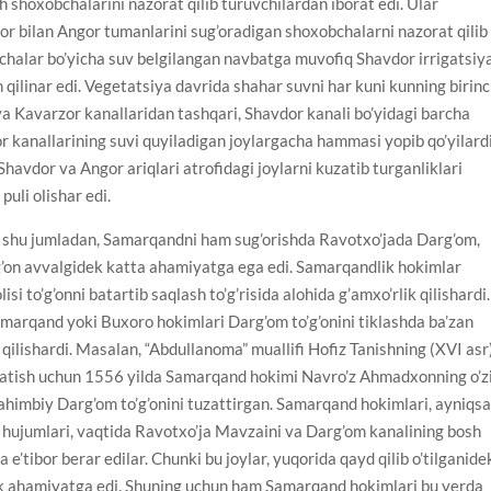
h shoxobchalarini nazorat qilib turuvchilardan iborat edi. Ular
r bilan Angor tumanlarini sug’oradigan shoxobchalarni nazorat qilib
bchalar bo’yicha suv belgilangan navbatga muvofiq Shavdor irrigatsiy
 qilinar edi. Vegetatsiya davrida shahar suvni har kuni kunning birinc
va Kavarzor kanallaridan tashqari, Shavdor kanali bo’yidagi barcha
kanallarining suvi quyiladigan joylargacha hammasi yopib qo’yilardi
havdor va Angor ariqlari atrofidagi joylarni kuzatib turganliklari
uli olishar edi.
, shu jumladan, Samarqandni ham sug’orishda Ravotxo’jada Darg’om,
’g’on avvalgidek katta ahamiyatga ega edi. Samarqandlik hokimlar
 to’g’onni batartib saqlash to’g’risida alohida g’amxo’rlik qilishardi.
marqand yoki Buxoro hokimlari Darg’om to’g’onini tiklashda ba’zan
k qilishardi. Masalan, “Abdullanoma” muallifi Hofiz Tanishning (XVI asr
tuzatish uchun 1556 yilda Samarqand hokimi Navro’z Ahmadxonning o’z
ahimbiy Darg’om to’g’onini tuzattirgan. Samarqand hokimlari, ayniqs
g hujumlari, vaqtida Ravotxo’ja Mavzaini va Darg’om kanalining bosh
a e’tibor berar edilar. Chunki bu joylar, yuqorida qayd qilib o’tilganide
 ahamiyatga edi. Shuning uchun ham Samarqand hokimlari bu yerda