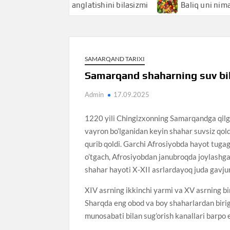
i nimani anglatishini bilasizmi
Baliq uni nimani anglatish
SAMARQAND TARIXI
Samarqand shaharning suv bil
Admin
17.09.2025
1220 yili Chingizxonning Samarqandga qilga
vayron bo’lganidan keyin shahar suvsiz qol
qurib qoldi. Garchi Afrosiyobda hayot tug
o’tgach, Afrosiyobdan janubroqda joylashgan
shahar hayoti X-XII asrlardayoq juda gavju
XIV asrning ikkinchi yarmi va XV asrning b
Sharqda eng obod va boy shaharlardan biriga
munosabati bilan sug’orish kanallari barpo et