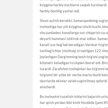
ko’pgina harbiy kuchlarni saqlab turishardi
harbiy boshlig yashar edi.
Shuni aytish kerakki, Samarqandning sug’or
inshootiga har yili ko’pgina ishchi kuchi, bin
shu jumladan, kanallarga suv chiqarish va 
deyarli hammasi ishtirok etar edilar. Samar
kanali suv bog’lab beradigan Vardsar to’g’o
tashlag’ichlar (nishtoq) o’rnatilgan 122 sh
joylashgan Darg’omning bosh to’g’oni yog’oc
kilometr keladigan to’siqdan iborat edi. Bir
turardi. Zarafshon toshqinlari bu to’g’onni
to’g’onni bir yilda bir necha marta buzib ke
davrlarda ekinlar oylab sug’orilmay qolard
atashardi.
Bu inshootni tuzatish ishlarini bajarish uc
har qo’sh yerdan ikki kishi hisobida (jami 8