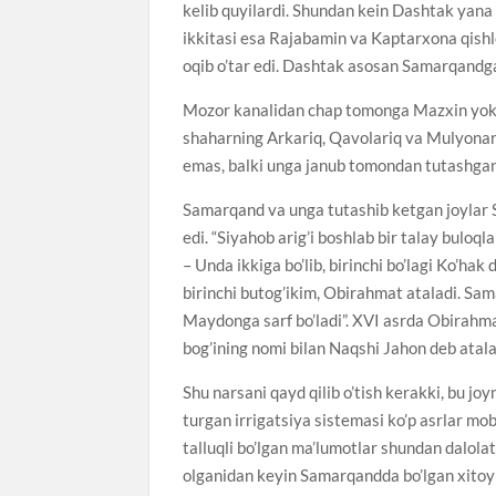
kelib quyilardi. Shundan kein Dashtak yana
ikkitasi esa Rajabamin va Kaptarxona qishloq
oqib o’tar edi. Dashtak asosan Samarqandga
Mozor kanalidan chap tomonga Mazxin yoki
shaharning Arkariq, Qavolariq va Mulyonar
emas, balki unga janub tomondan tutashgan
Samarqand va unga tutashib ketgan joylar 
edi. “Siyahob arig’i boshlab bir talay buloql
– Unda ikkiga bo’lib, birinchi bo’lagi Ko’hak
birinchi butog’ikim, Obirahmat ataladi. Sam
Maydonga sarf bo’ladi”. XVI asrda Obirahma
bog’ining nomi bilan Naqshi Jahon deb atala
Shu narsani qayd qilib o’tish kerakki, bu jo
turgan irrigatsiya sistemasi ko’p asrlar mo
talluqli bo’lgan ma’lumotlar shundan dalola
olganidan keyin Samarqandda bo’lgan xitoy