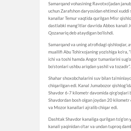
Samarqand vohasining Ravotxo’jadan janubiy
uchun Zarafshon daryosidan ehtimol xuddi s
kanallar Temur vaqtida qurilgan Misr qishlo
dastlabki mang’itlar davrida Abbos kanali J
Qozanariq deb ataydigan bo’lishdi.
Samarqand va uning atrofidagi qishloqlar, a
muallifi Abu Tohirxojaning yozishiga ko’ra,
ichi va toshi hamda Angor tumanlarini sug’or
bo’stonlari ushbu ariqdan yashil va tozadir”.
Shahar shoxobchalarini suv bilan ta’minlayd
chiqarilgan edi. Kanal Jumabozor qishlog’i
Shavdor 6-7 kilometr davomida qirg’oqlari b
Shavdordan bosh olgan joydan 20 kilometr 
va Mozor kanallari ajralib chiqar edi.
Dashtak Shavdor kanaliga qurilgan to’g’on 
kanali yaqinidan o’tar va undan tuproq damba