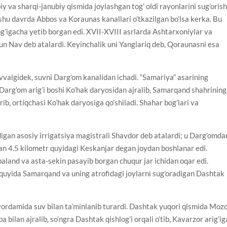
 va sharqi-janubiy qismida joylashgan tog’ oldi rayonlarini sug’oris
hu davrda Abbos va Koraunas kanallari o’tkazilgan bo’lsa kerka. Bu
g’igacha yetib borgan edi. XVII-XVIII asrlarda Ashtarxoniylar va
un Nav deb atalardi. Keyinchalik uni Yangiariq deb, Qoraunasni esa
vvalgidek, suvni Darg’om kanalidan ichadi. “Samariya” asarining
 “Darg’om arig’i boshi Ko’hak daryosidan ajralib, Samarqand shahrining
ib, ortiqchasi Ko’hak daryosiga qo’shiladi. Shahar bog’lari va
igan asosiy irrigatsiya magistrali Shavdor deb atalardi; u Darg’omda
dan 4.5 kilometr quyidagi Keskanjar degan joydan boshlanar edi.
aland va asta-sekin pasayib borgan chuqur jar ichidan oqar edi.
quyida Samarqand va uning atrofidagi joylarni sug’oradigan Dashtak
yordamida suv bilan ta’minlanib turardi. Dashtak yuqori qismida Moz
 bilan ajralib, so’ngra Dashtak qishlog’i orqali o’tib, Kavarzor arig’ig