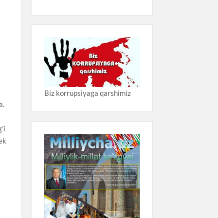
i
Biz korrupsiyaga qarshimiz
a.
’i
ek