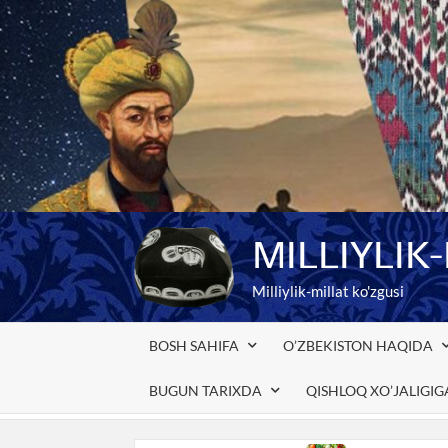
Skip
to
content
MILLIYLIK
Milliylik-millat ko'zgusi
BOSH SAHIFA
O’ZBEKISTON HAQIDA
BUGUN TARIXDA
QISHLOQ XO’JALIGI