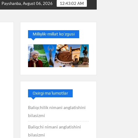
Baliq nimani anglatishini bilasizmi
Balans nimani an
Payshanba, Avgust 06, 2026
12:43:03 AM
Milliylik-millat ko’zgusi
Oxirgi ma’lumotlar
Baliqchilik nimani anglatishini
bilasizmi
Baliqchi nimani anglatishini
bilasizmi