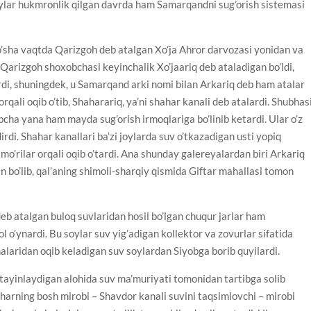
lar hukmronlik qilgan davrda ham Samarqandni sug’orish sistemasi
o’sha vaqtda Qarizgoh deb atalgan Xo’ja Ahror darvozasi yonidan va
Qarizgoh shoxobchasi keyinchalik Xo’jaariq deb ataladigan bo’ldi,
rdi, shuningdek, u Samarqand arki nomi bilan Arkariq deb ham atalar
qali oqib o’tib, Shaharariq, ya’ni shahar kanali deb atalardi. Shubhasi
cha yana ham mayda sug’orish irmoqlariga bo’linib ketardi. Ular o’z
irdi. Shahar kanallari ba’zi joylarda suv o’tkazadigan usti yopiq
 mo’rilar orqali oqib o’tardi. Ana shunday galereyalardan biri Arkariq
n bo’lib, qal’aning shimoli-sharqiy qismida Giftar mahallasi tomon
atalgan buloq suvlaridan hosil bo’lgan chuqur jarlar ham
 o’ynardi. Bu soylar suv yig’adigan kollektor va zovurlar sifatida
alaridan oqib keladigan suv soylardan Siyobga borib quyilardi.
tayinlaydigan alohida suv ma’muriyati tomonidan tartibga solib
harning bosh mirobi – Shavdor kanali suvini taqsimlovchi – mirobi