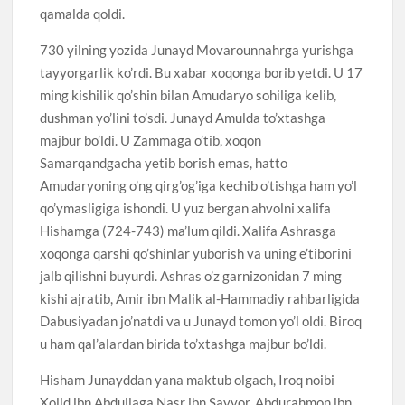
qamalda qoldi.
730 yilning yozida Junayd Movarounnahrga yurishga
tayyorgarlik ko’rdi. Bu xabar xoqonga borib yetdi. U 17
ming kishilik qo’shin bilan Amudaryo sohiliga kelib,
dushman yo’lini to’sdi. Junayd Amulda to’xtashga
majbur bo’ldi. U Zammaga o’tib, xoqon
Samarqandgacha yetib borish emas, hatto
Amudaryoning o’ng qirg’og’iga kechib o’tishga ham yo’l
qo’ymasligiga ishondi. U yuz bergan ahvolni xalifa
Hishamga (724-743) ma’lum qildi. Xalifa Ashrasga
xoqonga qarshi qo’shinlar yuborish va uning e’tiborini
jalb qilishni buyurdi. Ashras o’z garnizonidan 7 ming
kishi ajratib, Amir ibn Malik al-Hammadiy rahbarligida
Dabusiyadan jo’natdi va u Junayd tomon yo’l oldi. Biroq
u ham qal’alardan birida to’xtashga majbur bo’ldi.
Hisham Junayddan yana maktub olgach, Iroq noibi
Xolid ibn Abdullaga Nasr ibn Sayyor, Abdurahmon ibn