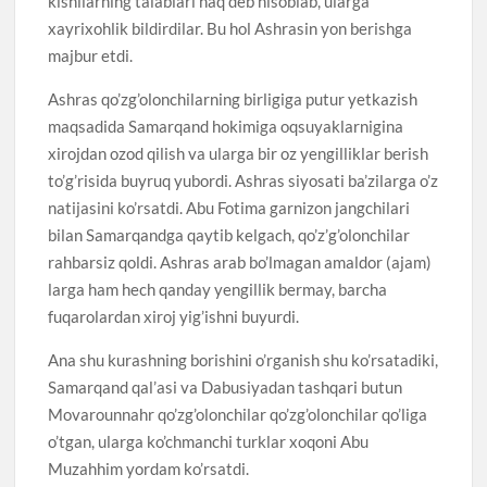
kishilarning talablari haq deb hisoblab, ularga
xayrixohlik bildirdilar. Bu hol Ashrasin yon berishga
majbur etdi.
Ashras qo’zg’olonchilarning birligiga putur yetkazish
maqsadida Samarqand hokimiga oqsuyaklarnigina
xirojdan ozod qilish va ularga bir oz yengilliklar berish
to’g’risida buyruq yubordi. Ashras siyosati ba’zilarga o’z
natijasini ko’rsatdi. Abu Fotima garnizon jangchilari
bilan Samarqandga qaytib kelgach, qo’z’g’olonchilar
rahbarsiz qoldi. Ashras arab bo’lmagan amaldor (ajam)
larga ham hech qanday yengillik bermay, barcha
fuqarolardan xiroj yig’ishni buyurdi.
Ana shu kurashning borishini o’rganish shu ko’rsatadiki,
Samarqand qal’asi va Dabusiyadan tashqari butun
Movarounnahr qo’zg’olonchilar qo’zg’olonchilar qo’liga
o’tgan, ularga ko’chmanchi turklar xoqoni Abu
Muzahhim yordam ko’rsatdi.