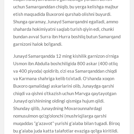
uchun Samarqanddan chiqib, bu yerga kelishga majbur
etish maqsadida Buxoroni qurshab olishni buyurdi.
Shunga qaramay, Junayd Samarqandni egalladi, ammo
shaharda hokimiyatni saqlab turish qiyin edi, chunki
bundan avval Surra ibn Hurra boshliq butun Samarqand
garnizoni halok bo’lgandi.
Junayd Samarqandda 12 ming kishilik garnizon o’rniga
Usmon ibn Abdulla boshchiligida 800 askar (400 otliq
va 400 piyoda) qoldirib, o’zi esa Samarqanddan chiqdi
va Karmana shahriga kelib to’xtadi. O’shanda xoqon
Buxoro qamalidagi askarlarini olib, Junaydga qarshi
chiqdi va qishni o’tkazish uchun Marvga qaytayotgan
Junayd qo’shinining oldingi qismiga hujum qildi.
Shunday qilib, Junaydning Movarounnahrdagi
nomusulmon qo’zg’olonchi (mushriq)larga qarshi
muqaddas “g’azavot” yurishi g’alaba bilan tugadi. Biroq
bu g’alaba juda katta talafotlar evaziga qo’lga kiritildi.