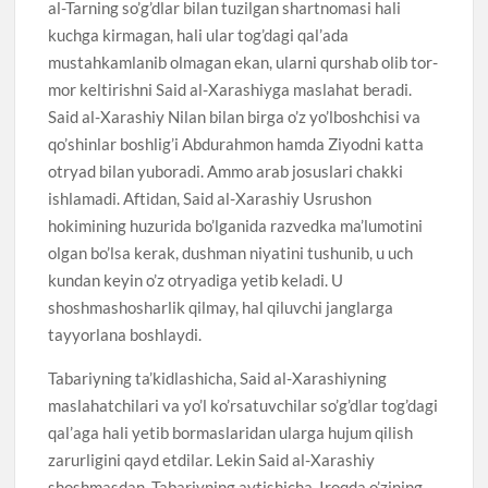
al-Tarning so’g’dlar bilan tuzilgan shartnomasi hali
kuchga kirmagan, hali ular tog’dagi qal’ada
mustahkamlanib olmagan ekan, ularni qurshab olib tor-
mor keltirishni Said al-Xarashiyga maslahat beradi.
Said al-Xarashiy Nilan bilan birga o’z yo’lboshchisi va
qo’shinlar boshlig’i Abdurahmon hamda Ziyodni katta
otryad bilan yuboradi. Ammo arab josuslari chakki
ishlamadi. Aftidan, Said al-Xarashiy Usrushon
hokimining huzurida bo’lganida razvedka ma’lumotini
olgan bo’lsa kerak, dushman niyatini tushunib, u uch
kundan keyin o’z otryadiga yetib keladi. U
shoshmashosharlik qilmay, hal qiluvchi janglarga
tayyorlana boshlaydi.
Tabariyning ta’kidlashicha, Said al-Xarashiyning
maslahatchilari va yo’l ko’rsatuvchilar so’g’dlar tog’dagi
qal’aga hali yetib bormaslaridan ularga hujum qilish
zarurligini qayd etdilar. Lekin Said al-Xarashiy
shoshmasdan, Tabariyning aytishicha, Iroqda o’zining