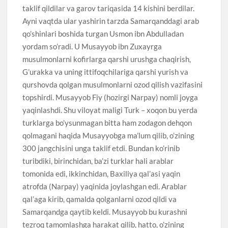
taklif qildilar va garov tariqasida 14 kishini berdilar.
Ayni vaqtda ular yashirin tarzda Samarqanddagi arab
qo’shinlari boshida turgan Usmon ibn Abdulladan
yordam so’radi. U Musayyob ibn Zuxayrga
musulmonlarni kofirlarga qarshi urushga chaqirish,
G’urakka va uning ittifoqchilariga qarshi yurish va
qurshovda qolgan musulmonlarni ozod qilish vazifasini
topshirdi. Musayyob Fiy (hozirgi Narpay) nomli joyga
yaqinlashdi. Shu viloyat maligi Turk – xoqon bu yerda
turklarga bo’ysunmagan bitta ham zodagon dehqon
qolmagani haqida Musayyobga ma’lum qilib, o’zining
300 jangchisini unga taklif etdi. Bundan ko’rinib
turibdiki, birinchidan, ba’zi turklar hali arablar
tomonida edi, ikkinchidan, Baxiliya qal’asi yaqin
atrofda (Narpay) yaqinida joylashgan edi. Arablar
qal’aga kirib, qamalda qolganlarni ozod qildi va
Samarqandga qaytib keldi. Musayyob bu kurashni
tezroq tamomlashga harakat qilib, hatto, o’zining