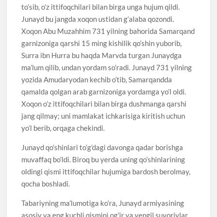
to’sib, o’z ittifoqchilari bilan birga unga hujum qildi.
Junayd bu jangda xoqon ustidan g’alaba qozondi.
Xoqon Abu Muzahhim 731 yilning bahorida Samarqand
garnizoniga qarshi 15 ming kishilik qo’shin yuborib,
Surra ibn Hurra bu haqda Marvda turgan Junaydga
ma’lum qilib, undan yordam so’radi. Junayd 731 yilning
yozida Amudaryodan kechib o’tib, Samarqandda
qamalda qolgan arab garnizoniga yordamga yo’l oldi.
Xoqon o’z ittifoqchilari bilan birga dushmanga qarshi
jang qilmay; uni mamlakat ichkarisiga kiritish uchun
yo’l berib, orqaga chekindi.
Junayd qo’shinlari to’g’dagi davonga qadar borishga
muvaffaq bo’ldi. Biroq bu yerda uning qo’shinlarining
oldingi qismi ittifoqchilar hujumiga bardosh berolmay,
qocha boshladi.
Tabariyning ma’lumotiga ko’ra, Junayd armiyasining
asosiy va eng kuchli qismini og’ir va yengil suvoriylar