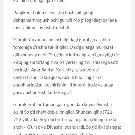
ko’chib ketishga qaror qildi.
Panjikent hokimi Divashti boshchiligidagi
dehqonlarning uchinchi guruhi Mo’g’ tog’idagi qal’ada
mustahkam joylashib olishdi.
G’urak Karzananj boshchiligidagi guruhga arablar
tomoniga o’tishni taklif qildi. U so’g’dlarga murojaat
qilib bunday dedi: “So’g’ddan ketmangiz, o’tgan yilgi o’z
xirojingizni to’langiz va o’z yerlaringizni ishlashga so’z
beringiz. Agar Said al-Xarashiy “g’azavotda”
qatnashishni talab qilsa, rozilik bildiringiz, o’z
gunohlaringizni kechirishini iltimos qilingiz va unga
garov uchun kishilar beringiz”.
G’urak arablar tomoniga o’tganidan keyin Divashti
o’zini So’g’d shohi deb e’lon qildi. Shunday qilib (721-
722 yillarda) So’g’dni bir-biriga bog’liq bo’lmagan ikki
shoh – G’urak va Divashti boshqardi. So’g’d ikki qismga:
arablar So’g’di va mustaqil So’g’dga bo’lindi.