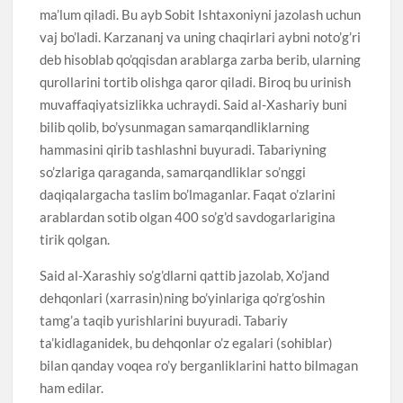
ma’lum qiladi. Bu ayb Sobit Ishtaxoniyni jazolash uchun
vaj bo’ladi. Karzananj va uning chaqirlari aybni noto’g’ri
deb hisoblab qo’qqisdan arablarga zarba berib, ularning
qurollarini tortib olishga qaror qiladi. Biroq bu urinish
muvaffaqiyatsizlikka uchraydi. Said al-Xashariy buni
bilib qolib, bo’ysunmagan samarqandliklarning
hammasini qirib tashlashni buyuradi. Tabariyning
so’zlariga qaraganda, samarqandliklar so’nggi
daqiqalargacha taslim bo’lmaganlar. Faqat o’zlarini
arablardan sotib olgan 400 so’g’d savdogarlarigina
tirik qolgan.
Said al-Xarashiy so’g’dlarni qattib jazolab, Xo’jand
dehqonlari (xarrasin)ning bo’yinlariga qo’rg’oshin
tamg’a taqib yurishlarini buyuradi. Tabariy
ta’kidlaganidek, bu dehqonlar o’z egalari (sohiblar)
bilan qanday voqea ro’y berganliklarini hatto bilmagan
ham edilar.