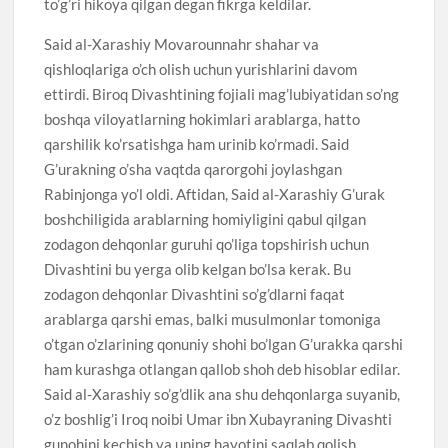
to’g’ri hikoya qilgan degan fikrga keldilar.
Said al-Xarashiy Movarounnahr shahar va
qishloqlariga o’ch olish uchun yurishlarini davom
ettirdi. Biroq Divashtining fojiali mag’lubiyatidan so’ng
boshqa viloyatlarning hokimlari arablarga, hatto
qarshilik ko’rsatishga ham urinib ko’rmadi. Said
G’urakning o’sha vaqtda qarorgohi joylashgan
Rabinjonga yo’l oldi. Aftidan, Said al-Xarashiy G’urak
boshchiligida arablarning homiyligini qabul qilgan
zodagon dehqonlar guruhi qo’liga topshirish uchun
Divashtini bu yerga olib kelgan bo’lsa kerak. Bu
zodagon dehqonlar Divashtini so’g’dlarni faqat
arablarga qarshi emas, balki musulmonlar tomoniga
o’tgan o’zlarining qonuniy shohi bo’lgan G’urakka qarshi
ham kurashga otlangan qallob shoh deb hisoblar edilar.
Said al-Xarashiy so’g’dlik ana shu dehqonlarga suyanib,
o’z boshlig’i Iroq noibi Umar ibn Xubayraning Divashti
gunohini kechish va uning hayotini saqlab qolish