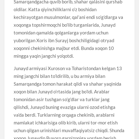
Samarqandgacha quvib borib, shahar qalásini qurshab
oldilar. Katta qiyinchiliklarni o’z boshidan
kechirayotgan musulmonlar, qal’ani endi so’g’dlarga va
xoqonga topshirmoqchi bo’lib turganlarida, Junayd
tomonidan qamalda qolganlarga yordam uchun
yuborilgan Xoris ibn Surayj boshchiligidagi otryad
xoqonni chekinishga majbur etdi. Bunda xoqon 10
mingga yaqin jangchi yo’qotdi.
Junayd armiyasi Xuroson va Toharistondan kelgan 13
ming jangchi bilan to’ldirilib, u bu armiya bilan
Samarqandga tomon harakat qildi va shahar yaqinida
xoqon bilan Junayd o’rtasida jang bo’ldi. Arablar
tomonidan asir tushgan so’g’dlar va turklar jang
qilishdi, Junayd buning evaziga ularni ozod etishga
va’da berdi. Turklarning orqaga chekinib, arablarni
mamlakat ichkarisiga olib kirib, ularni tor-mor etish
uchun qilgan urinishlari muvaffaqiyatsiz chiqdi. Shunda
xoqon Junaydin Buxoro garnizoniga yordam berish