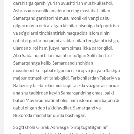
qarshisiga qarshi yurish uyushtirish mushkullashdi.
Ashras xurosonlik amaldorlarning maslahati bilan
Samarqand garnizonini musulmonlikni yangi qabul
qilgan mavlo deb atalgan kishilar hisobiga ko’paytirish
va so’g’dlarni tinchlantirish maqsadida islom dinini
qabul etganlar huquqini arablar bilan tenglashtirishga,
ulardan xiroj ham, juzya ham olmaslikka qaror qildi.
Abu Saida nomi bilan mashhur bo’lgan Solih ibn Ta’rif
Samarqandga kelib, Samarqand shohidan
musulmonlikni qabul etganlarni xiroj va juzya to’lashga
majbur etmaslikni talab qildi. Tarixchilardan Tabariy va
Balazuriy bir-biridan mustaqil tarzda yozgan asrlarida
ana shu tadbirdan keyin Samarqandning emas, balki
butun Movarounnahr aholisi ham islom dinini bajonu dil
qabul qilgan deb ta’kidlaydilar. Samarqand va
Buxoroda machitlar qurila boshlagan.
So’g’d shohi G’urak Ashrasga “xiroj tugatilganini”