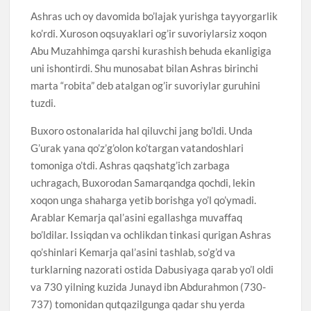
Ashras uch oy davomida bo’lajak yurishga tayyorgarlik
ko’rdi. Xuroson oqsuyaklari og’ir suvoriylarsiz xoqon
Abu Muzahhimga qarshi kurashish behuda ekanligiga
uni ishontirdi. Shu munosabat bilan Ashras birinchi
marta “robita” deb atalgan og’ir suvoriylar guruhini
tuzdi.
Buxoro ostonalarida hal qiluvchi jang bo’ldi. Unda
G’urak yana qo’z’g’olon ko’targan vatandoshlari
tomoniga o’tdi. Ashras qaqshatg’ich zarbaga
uchragach, Buxorodan Samarqandga qochdi, lekin
xoqon unga shaharga yetib borishga yo’l qo’ymadi.
Arablar Kemarja qal’asini egallashga muvaffaq
bo’ldilar. Issiqdan va ochlikdan tinkasi qurigan Ashras
qo’shinlari Kemarja qal’asini tashlab, so’g’d va
turklarning nazorati ostida Dabusiyaga qarab yo’l oldi
va 730 yilning kuzida Junayd ibn Abdurahmon (730-
737) tomonidan qutqazilgunga qadar shu yerda