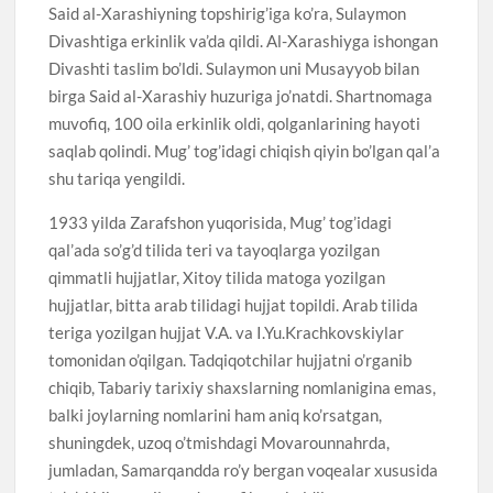
Said al-Xarashiyning topshirig’iga ko’ra, Sulaymon
Divashtiga erkinlik va’da qildi. Al-Xarashiyga ishongan
Divashti taslim bo’ldi. Sulaymon uni Musayyob bilan
birga Said al-Xarashiy huzuriga jo’natdi. Shartnomaga
muvofiq, 100 oila erkinlik oldi, qolganlarining hayoti
saqlab qolindi. Mug’ tog’idagi chiqish qiyin bo’lgan qal’a
shu tariqa yengildi.
1933 yilda Zarafshon yuqorisida, Mug’ tog’idagi
qal’ada so’g’d tilida teri va tayoqlarga yozilgan
qimmatli hujjatlar, Xitoy tilida matoga yozilgan
hujjatlar, bitta arab tilidagi hujjat topildi. Arab tilida
teriga yozilgan hujjat V.A. va I.Yu.Krachkovskiylar
tomonidan o’qilgan. Tadqiqotchilar hujjatni o’rganib
chiqib, Tabariy tarixiy shaxslarning nomlanigina emas,
balki joylarning nomlarini ham aniq ko’rsatgan,
shuningdek, uzoq o’tmishdagi Movarounnahrda,
jumladan, Samarqandda ro’y bergan voqealar xususida