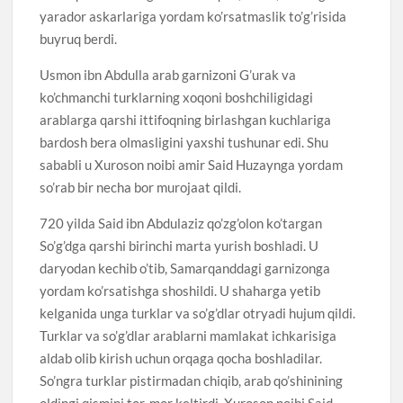
yarador askarlariga yordam ko’rsatmaslik to’g’risida
buyruq berdi.
Usmon ibn Abdulla arab garnizoni G’urak va
ko’chmanchi turklarning xoqoni boshchiligidagi
arablarga qarshi ittifoqning birlashgan kuchlariga
bardosh bera olmasligini yaxshi tushunar edi. Shu
sababli u Xuroson noibi amir Said Huzaynga yordam
so’rab bir necha bor murojaat qildi.
720 yilda Said ibn Abdulaziz qo’zg’olon ko’targan
So’g’dga qarshi birinchi marta yurish boshladi. U
daryodan kechib o’tib, Samarqanddagi garnizonga
yordam ko’rsatishga shoshildi. U shaharga yetib
kelganida unga turklar va so’g’dlar otryadi hujum qildi.
Turklar va so’g’dlar arablarni mamlakat ichkarisiga
aldab olib kirish uchun orqaga qocha boshladilar.
So’ngra turklar pistirmadan chiqib, arab qo’shinining
oldingi qismini tor-mor keltirdi. Xuroson noibi Said