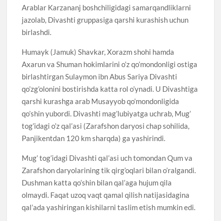
Arablar Karzananj boshchiligidagi samarqandliklarni
jazolab, Divashti gruppasiga qarshi kurashish uchun
birlashdi.
Humayk (Jamuk) Shavkar, Xorazm shohi hamda
Axarun va Shuman hokimlarini o’z qo’mondonligi ostiga
birlashtirgan Sulaymon ibn Abus Sariya Divashti
qo’zg’olonini bostirishda katta rol o’ynadi. U Divashtiga
qarshi kurashga arab Musayyob qo’mondonligida
qo’shin yubordi. Divashti mag’lubiyatga uchrab, Mug’
tog’idagi o’z qal’asi (Zarafshon daryosi chap sohilida,
Panjikentdan 120 km sharqda) ga yashirindi.
Mug’ tog’idagi Divashti qal’asi uch tomondan Qum va
Zarafshon daryolarining tik qirg’oqlari bilan o’ralgandi.
Dushman katta qo’shin bilan qal’aga hujum qila
olmaydi. Faqat uzoq vaqt qamal qilish natijasidagina
qal’ada yashiringan kishilarni taslim etish mumkin edi.