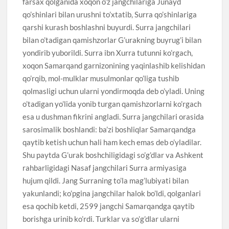
farsax qolganida xoqon o’z jangchilariga Junayd
qo’shinlari bilan urushni to’xtatib, Surra qo’shinlariga
qarshi kurash boshlashni buyurdi. Surra jangchilari
bilan o’tadigan qamishzorlar G’urakning buyrug’i bilan
yondirib yuborildi. Surra ibn Xurra tutunni ko’rgach,
xoqon Samarqand garnizonining yaqinlashib kelishidan
qo’rqib, mol-mulklar musulmonlar qo’liga tushib
qolmasligi uchun ularni yondirmoqda deb o’yladi. Uning
o’tadigan yo’lida yonib turgan qamishzorlarni ko’rgach
esa u dushman fikrini angladi. Surra jangchilari orasida
sarosimalik boshlandi: ba’zi boshliqlar Samarqandga
qaytib ketish uchun hali ham kech emas deb o’yladilar.
Shu paytda G’urak boshchiligidagi so’g’dlar va Ashkent
rahbarligidagi Nasaf jangchilari Surra armiyasiga
hujum qildi. Jang Surraning to’la mag’lubiyati bilan
yakunlandi; ko’pgina jangchilar halok bo’ldi, qolganlari
esa qochib ketdi, 2599 jangchi Samarqandga qaytib
borishga urinib ko’rdi. Turklar va so’g’dlar ularni