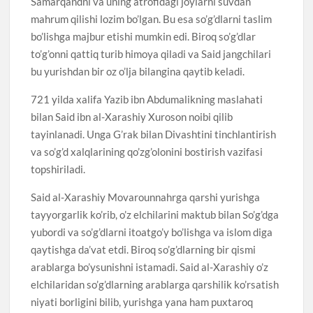
Samarqandni va uning atrofidagi joylarni suvdan
mahrum qilishi lozim bo’lgan. Bu esa so’g’dlarni taslim
bo’lishga majbur etishi mumkin edi. Biroq so’g’dlar
to’g’onni qattiq turib himoya qiladi va Said jangchilari
bu yurishdan bir oz o’lja bilangina qaytib keladi.
721 yilda xalifa Yazib ibn Abdumalikning maslahati
bilan Said ibn al-Xarashiy Xuroson noibi qilib
tayinlanadi. Unga G’rak bilan Divashtini tinchlantirish
va so’g’d xalqlarining qo’zg’olonini bostirish vazifasi
topshiriladi.
Said al-Xarashiy Movarounnahrga qarshi yurishga
tayyorgarlik ko’rib, o’z elchilarini maktub bilan So’g’dga
yubordi va so’g’dlarni itoatgo’y bo’lishga va islom diga
qaytishga da’vat etdi. Biroq so’g’dlarning bir qismi
arablarga bo’ysunishni istamadi. Said al-Xarashiy o’z
elchilaridan so’g’dlarning arablarga qarshilik ko’rsatish
niyati borligini bilib, yurishga yana ham puxtaroq