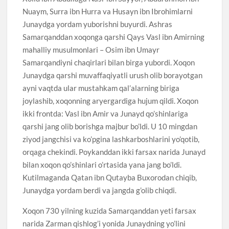
Nuaym, Surra ibn Hurra va Husayn ibn Ibrohimlarni
Junaydga yordam yuborishni buyurdi. Ashras
Samarqanddan xoqonga qarshi Qays Vasl ibn Amirning
mahalliy musulmonlari – Osim ibn Umayr
Samarqandiyni chaqirlari bilan birga yubordi. Xoqon
Junaydga qarshi muvaffaqiyatli urush olib borayotgan
ayni vaqtda ular mustahkam qal’alarning biriga
joylashib, xoqonning aryergardiga hujum qildi. Xoqon
ikki frontda: Vasl ibn Amir va Junayd qo’shinlariga
qarshi jang olib borishga majbur bo’ldi. U 10 mingdan
ziyod jangchisi va ko’pgina lashkarboshlarini yo’qotib,
orqaga chekindi. Poykanddan ikki farsax narida Junayd
bilan xoqon qo’shinlari o’rtasida yana jang bo’ldi.
Kutilmaganda Qatan ibn Qutayba Buxorodan chiqib,
Junaydga yordam berdi va jangda g’olib chiqdi.
Xoqon 730 yilning kuzida Samarqanddan yeti farsax
narida Zarman qishlog’i yonida Junaydning yo’lini