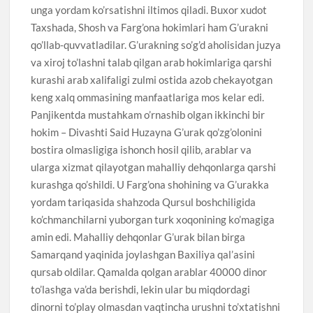
unga yordam ko’rsatishni iltimos qiladi. Buxor xudot
Taxshada, Shosh va Farg’ona hokimlari ham G’urakni
qo’llab-quvvatladilar. G’urakning so’g’d aholisidan juzya
va xiroj to’lashni talab qilgan arab hokimlariga qarshi
kurashi arab xalifaligi zulmi ostida azob chekayotgan
keng xalq ommasining manfaatlariga mos kelar edi.
Panjikentda mustahkam o’rnashib olgan ikkinchi bir
hokim – Divashti Said Huzayna G’urak qo’zg’olonini
bostira olmasligiga ishonch hosil qilib, arablar va
ularga xizmat qilayotgan mahalliy dehqonlarga qarshi
kurashga qo’shildi. U Farg’ona shohining va G’urakka
yordam tariqasida shahzoda Qursul boshchiligida
ko’chmanchilarni yuborgan turk xoqonining ko’magiga
amin edi. Mahalliy dehqonlar G’urak bilan birga
Samarqand yaqinida joylashgan Baxiliya qal’asini
qursab oldilar. Qamalda qolgan arablar 40000 dinor
to’lashga va’da berishdi, lekin ular bu miqdordagi
dinorni to’play olmasdan vaqtincha urushni to’xtatishni