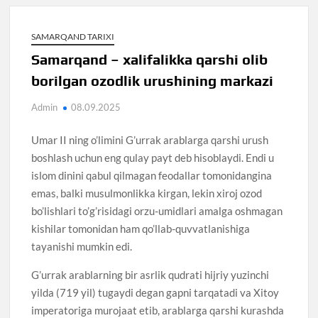
SAMARQAND TARIXI
Samarqand – xalifalikka qarshi olib
borilgan ozodlik urushining markazi
Admin
08.09.2025
Umar II ning o’limini G’urrak arablarga qarshi urush
boshlash uchun eng qulay payt deb hisoblaydi. Endi u
islom dinini qabul qilmagan feodallar tomonidangina
emas, balki musulmonlikka kirgan, lekin xiroj ozod
bo’lishlari to’g’risidagi orzu-umidlari amalga oshmagan
kishilar tomonidan ham qo’llab-quvvatlanishiga
tayanishi mumkin edi.
G’urrak arablarning bir asrlik qudrati hijriy yuzinchi
yilda (719 yil) tugaydi degan gapni tarqatadi va Xitoy
imperatoriga murojaat etib, arablarga qarshi kurashda