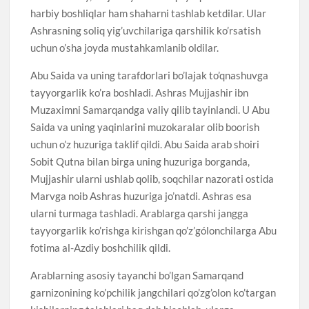
harbiy boshliqlar ham shaharni tashlab ketdilar. Ular
Ashrasning soliq yig’uvchilariga qarshilik ko’rsatish
uchun o’sha joyda mustahkamlanib oldilar.
Abu Saida va uning tarafdorlari bo’lajak to’qnashuvga
tayyorgarlik ko’ra boshladi. Ashras Mujjashir ibn
Muzaximni Samarqandga valiy qilib tayinlandi. U Abu
Saida va uning yaqinlarini muzokaralar olib boorish
uchun o’z huzuriga taklif qildi. Abu Saida arab shoiri
Sobit Qutna bilan birga uning huzuriga borganda,
Mujjashir ularni ushlab qolib, soqchilar nazorati ostida
Marvga noib Ashras huzuriga jo’natdi. Ashras esa
ularni turmaga tashladi. Arablarga qarshi jangga
tayyorgarlik ko’rishga kirishgan qo’z’gólonchilarga Abu
fotima al-Azdiy boshchilik qildi.
Arablarning asosiy tayanchi bo’lgan Samarqand
garnizonining ko’pchilik jangchilari qo’zg’olon ko’targan