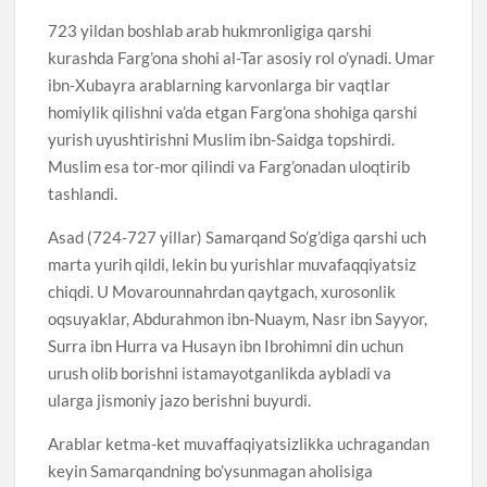
723 yildan boshlab arab hukmronligiga qarshi
kurashda Farg’ona shohi al-Tar asosiy rol o’ynadi. Umar
ibn-Xubayra arablarning karvonlarga bir vaqtlar
homiylik qilishni va’da etgan Farg’ona shohiga qarshi
yurish uyushtirishni Muslim ibn-Saidga topshirdi.
Muslim esa tor-mor qilindi va Farg’onadan uloqtirib
tashlandi.
Asad (724-727 yillar) Samarqand So’g’diga qarshi uch
marta yurih qildi, lekin bu yurishlar muvafaqqiyatsiz
chiqdi. U Movarounnahrdan qaytgach, xurosonlik
oqsuyaklar, Abdurahmon ibn-Nuaym, Nasr ibn Sayyor,
Surra ibn Hurra va Husayn ibn Ibrohimni din uchun
urush olib borishni istamayotganlikda aybladi va
ularga jismoniy jazo berishni buyurdi.
Arablar ketma-ket muvaffaqiyatsizlikka uchragandan
keyin Samarqandning bo’ysunmagan aholisiga