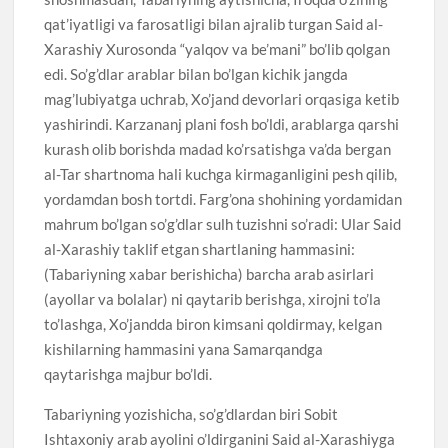
qat’iyatligi va farosatligi bilan ajralib turgan Said al-
Xarashiy Xurosonda “yalqov va be’mani” bo’lib qolgan
edi. So’g’dlar arablar bilan bo’lgan kichik jangda
mag’lubiyatga uchrab, Xo’jand devorlari orqasiga ketib
yashirindi. Karzananj plani fosh bo’ldi, arablarga qarshi
kurash olib borishda madad ko’rsatishga va’da bergan
al-Tar shartnoma hali kuchga kirmaganligini pesh qilib,
yordamdan bosh tortdi. Farg’ona shohining yordamidan
mahrum bo’lgan so’g’dlar sulh tuzishni so’radi: Ular Said
al-Xarashiy taklif etgan shartlaning hammasini:
(Tabariyning xabar berishicha) barcha arab asirlari
(ayollar va bolalar) ni qaytarib berishga, xirojni to’la
to’lashga, Xo’jandda biron kimsani qoldirmay, kelgan
kishilarning hammasini yana Samarqandga
qaytarishga majbur bo’ldi.
Tabariyning yozishicha, so’g’dlardan biri Sobit
Ishtaxoniy arab ayolini o’ldirganini Said al-Xarashiyga