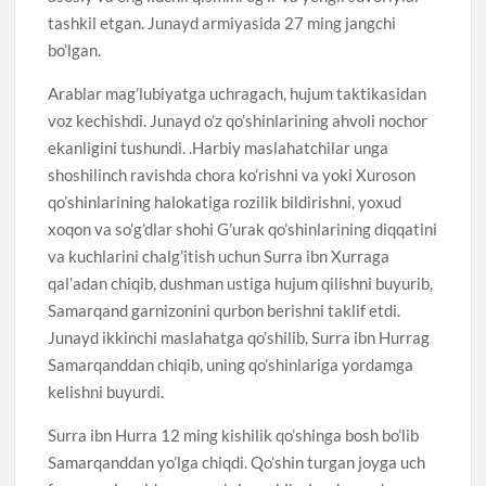
tashkil etgan. Junayd armiyasida 27 ming jangchi
bo’lgan.
Arablar mag’lubiyatga uchragach, hujum taktikasidan
voz kechishdi. Junayd o’z qo’shinlarining ahvoli nochor
ekanligini tushundi. .Harbiy maslahatchilar unga
shoshilinch ravishda chora ko’rishni va yoki Xuroson
qo’shinlarining halokatiga rozilik bildirishni, yoxud
xoqon va so’g’dlar shohi G’urak qo’shinlarining diqqatini
va kuchlarini chalg’itish uchun Surra ibn Xurraga
qal’adan chiqib, dushman ustiga hujum qilishni buyurib,
Samarqand garnizonini qurbon berishni taklif etdi.
Junayd ikkinchi maslahatga qo’shilib, Surra ibn Hurrag
Samarqanddan chiqib, uning qo’shinlariga yordamga
kelishni buyurdi.
Surra ibn Hurra 12 ming kishilik qo’shinga bosh bo’lib
Samarqanddan yo’lga chiqdi. Qo’shin turgan joyga uch