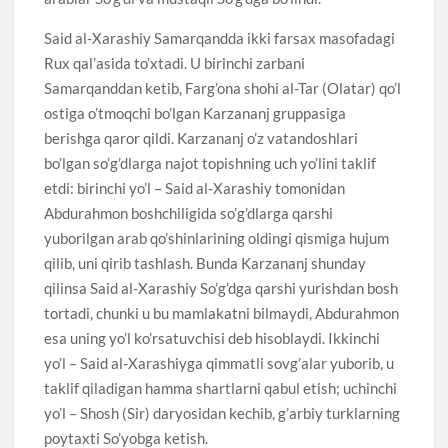
Said al-Xarashiy Samarqandda ikki farsax masofadagi
Rux qal’asida to’xtadi. U birinchi zarbani
Samarqanddan ketib, Farg’ona shohi al-Tar (Olatar) qo’l
ostiga o’tmoqchi bo’lgan Karzananj gruppasiga
berishga qaror qildi. Karzananj o’z vatandoshlari
bo’lgan so’g’dlarga najot topishning uch yo’lini taklif
etdi: birinchi yo’l – Said al-Xarashiy tomonidan
Abdurahmon boshchiligida so’g’dlarga qarshi
yuborilgan arab qo’shinlarining oldingi qismiga hujum
qilib, uni qirib tashlash. Bunda Karzananj shunday
qilinsa Said al-Xarashiy So’g’dga qarshi yurishdan bosh
tortadi, chunki u bu mamlakatni bilmaydi, Abdurahmon
esa uning yo’l ko’rsatuvchisi deb hisoblaydi. Ikkinchi
yo’l – Said al-Xarashiyga qimmatli sovg’alar yuborib, u
taklif qiladigan hamma shartlarni qabul etish; uchinchi
yo’l – Shosh (Sir) daryosidan kechib, g’arbiy turklarning
poytaxti So’yobga ketish.