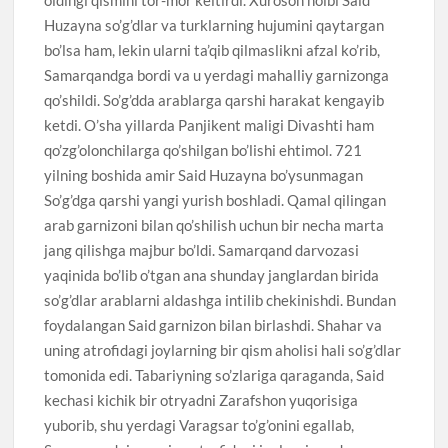
Huzayna so’g’dlar va turklarning hujumini qaytargan
bo’lsa ham, lekin ularni ta’qib qilmaslikni afzal ko’rib,
Samarqandga bordi va u yerdagi mahalliy garnizonga
qo’shildi. So’g’dda arablarga qarshi harakat kengayib
ketdi. O’sha yillarda Panjikent maligi Divashti ham
qo’zg’olonchilarga qo’shilgan bo’lishi ehtimol. 721
yilning boshida amir Said Huzayna bo’ysunmagan
So’g’dga qarshi yangi yurish boshladi. Qamal qilingan
arab garnizoni bilan qo’shilish uchun bir necha marta
jang qilishga majbur bo’ldi. Samarqand darvozasi
yaqinida bo’lib o’tgan ana shunday janglardan birida
so’g’dlar arablarni aldashga intilib chekinishdi. Bundan
foydalangan Said garnizon bilan birlashdi. Shahar va
uning atrofidagi joylarning bir qism aholisi hali so’g’dlar
tomonida edi. Tabariyning so’zlariga qaraganda, Said
kechasi kichik bir otryadni Zarafshon yuqorisiga
yuborib, shu yerdagi Varagsar to’g’onini egallab,