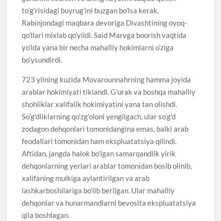
to’g’risidagi buyrug’ini buzgan bo’lsa kerak.
Rabinjondagi maqbara devoriga Divashtining oyoq-
qo’llari mixlab qo’yildi. Said Marvga boorish vaqtida
yo’lda yana bir necha mahalliy hokimlarni o’ziga
bo’ysundirdi.
723 yilning kuzida Movarounnahrning hamma joyida
arablar hokimiyati tiklandi. G’urak va boshqa mahalliy
shohliklar xalifalik hokimiyatini yana tan olishdi.
So’g’dliklarning qo’zg’oloni yengilgach, ular so’g’d
zodagon dehqonlari tomonidangina emas, balki arab
feodallari tomonidan ham ekspluatatsiya qilindi.
Aftidan, jangda halok bo’lgan samarqandlik yirik
dehqonlarning yerlari arablar tomonidan bosib olinib,
xalifaning mulkiga aylantirilgan va arab
lashkarboshilariga bo’lib berilgan. Ular mahalliy
dehqonlar va hunarmandlarni bevosita ekspluatatsiya
qila boshlagan.