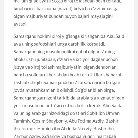
ma’lum qiladi, ya’ni So’g’d xiroj to’lashdan bosh tortadi,
binobarin, shartnoma (vazoif) bo’yicha o’z zimmasiga
olgan majburiyat bundan buyon bajarilmayajagini
aytadi.
Samarqand hokimi xiroj yig’ishga kirishganida Abu Said
ava uning safdoshlari unga qarshilik ko’rsatdi.
Samarqandning musulmonlikni qabul qilgan 7 ming
aholisi, shu jumladan, o’zlari va ixtiyoridagilar uchun
juzya va xiroj to’lash majburiyatini olgan dehqonlar
ham bu soliqlarni berishdan bosh tortdi. Ular shaharni
tashlab chiqib, Samarqanddan 7 farsax narida bo’lgan
joyda mustahkamlanib olishdi. So’g’dlar bilan birga,
Samarqand garnizoni tarkibida arablarga xizmat qilgan
yerli musulmonlar ta’siri ostida bo’lsa kerak, Abu Saida
va uning arab garnizonidagi do’stlari Sobit ibn Umran
Tamimiy, Qosim Shayboniy, Abu Fotima Azdiy, Bashir
ibn Jurmuz, Hamida ibn Abdulla Naxviy, Bashir ibn
Zanbur Azdiy, Xo’jandiy va boshqa yuqori martabali