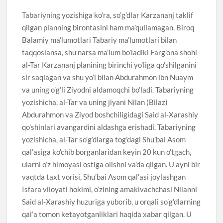
Tabariyning yozishiga ko’ra, so’g’dlar Karzananj taklif
qilgan planning birontasini ham ma’qullamagan. Biroq
Balamiy ma’lumotlari Tabariy ma’lumotlari bilan
taqqoslansa, shu narsa ma’lum bo’ladiki Farg’ona shohi
al-Tar Karzananj planining birinchi yo’liga qo’shilganini
sir saqlagan va shu yo’l bilan Abdurahmon ibn Nuaym
va uning o’g’li Ziyodni aldamoqchi bo’ladi. Tabariyning
yozishicha, al-Tar va uning jiyani Nilan (Bilaz)
Abdurahmon va Ziyod boshchiligidagi Said al-Xarashiy
qo’shinlari avangardini aldashga erishadi. Tabariyning
yozishicha, al-Tar so’g’dlarga tog’dagi Shu’bai Asom
qal’asiga ko’chib borganlaridan keyin 20 kun o’tgach,
ularni o’z himoyasi ostiga olishni va’da qilgan. U ayni bir
vaqtda taxt vorisi, Shu’bai Asom qal’asi joylashgan
Isfara viloyati hokimi, o’zining amakivachchasi Nilanni
Said al-Xarashiy huzuriga yuborib, u orqali so’g’dlarning
qal’a tomon ketayotganliklari haqida xabar qilgan. U