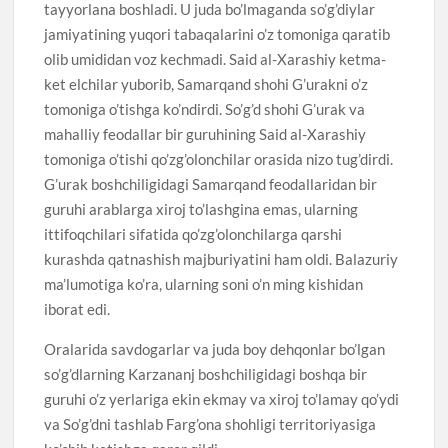
tayyorlana boshladi. U juda bo’lmaganda so’g’diylar
jamiyatining yuqori tabaqalarini o’z tomoniga qaratib
olib umididan voz kechmadi. Said al-Xarashiy ketma-
ket elchilar yuborib, Samarqand shohi G’urakni o’z
tomoniga o’tishga ko’ndirdi. So’g’d shohi G’urak va
mahalliy feodallar bir guruhining Said al-Xarashiy
tomoniga o’tishi qo’zg’olonchilar orasida nizo tug’dirdi.
G’urak boshchiligidagi Samarqand feodallaridan bir
guruhi arablarga xiroj to’lashgina emas, ularning
ittifoqchilari sifatida qo’zg’olonchilarga qarshi
kurashda qatnashish majburiyatini ham oldi. Balazuriy
ma’lumotiga ko’ra, ularning soni o’n ming kishidan
iborat edi.
Oralarida savdogarlar va juda boy dehqonlar bo’lgan
so’g’dlarning Karzananj boshchiligidagi boshqa bir
guruhi o’z yerlariga ekin ekmay va xiroj to’lamay qo’ydi
va So’g’dni tashlab Farg’ona shohligi territoriyasiga