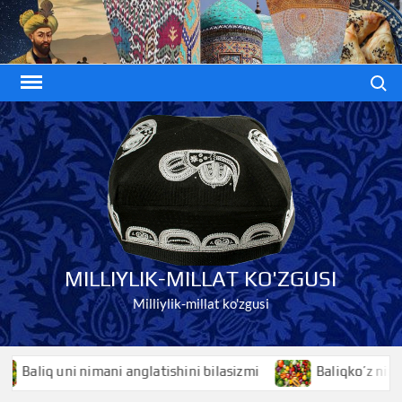
Skip
to
content
Search
MILLIYLIK-MILLAT KO'ZGUSI
Milliylik-millat ko'zgusi
nimani anglatishini bilasizmi
Baliqko’z nimani anglatishin