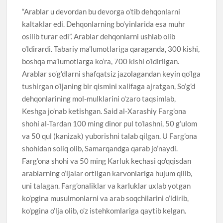
“Arablar u devordan bu devorga o’tib dehqonlarni
kaltaklar edi. Dehqonlarning bo’yinlarida esa muhr
osilib turar edi”. Arablar dehqonlarni ushlab olib
o’ldirardi. Tabariy ma’lumotlariga qaraganda, 300 kishi,
boshqa ma’lumotlarga ko’ra, 700 kishi o’ldirilgan.
Arablar so’g’dlarni shafqatsiz jazolagandan keyin qo’lga
tushirgan o’ljaning bir qismini xalifaga ajratgan, So’g’d
dehqonlarining mol-mulklarini o’zaro taqsimlab,
Keshga jo’nab ketishgan. Said al-Xarashiy Farg’ona
shohi al-Tardan 100 ming dinor pul to’lashni, 50 g’ulom
va 50 qul (kanizak) yuborishni talab qilgan. U Farg’ona
shohidan soliq olib, Samarqandga qarab jo’naydi.
Farg’ona shohi va 50 ming Karluk kechasi qo’qqisdan
arablarning o’ljalar ortilgan karvonlariga hujum qilib,
uni talagan. Farg’onaliklar va karluklar uxlab yotgan
ko’pgina musulmonlarni va arab soqchilarini o’ldirib,
ko’pgina o’lja olib, o’z istehkomlariga qaytib kelgan.