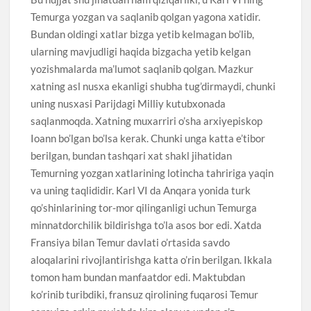
Temurga yozgan va saqlanib qolgan yagona xatidir.
Bundan oldingi xatlar bizga yetib kelmagan bo’lib,
ularning mavjudligi haqida bizgacha yetib kelgan
yozishmalarda ma’lumot saqlanib qolgan. Mazkur
xatning asl nusxa ekanligi shubha tug’dirmaydi, chunki
uning nusxasi Parijdagi Milliy kutubxonada
saqlanmoqda. Xatning muxarriri o’sha arxiyepiskop
Ioann bo’lgan bo’lsa kerak. Chunki unga katta e’tibor
berilgan, bundan tashqari xat shakl jihatidan
Temurning yozgan xatlarining lotincha tahririga yaqin
va uning taqlididir. Karl VI da Anqara yonida turk
qo’shinlarining tor-mor qilinganligi uchun Temurga
minnatdorchilik bildirishga to’la asos bor edi. Xatda
Fransiya bilan Temur davlati o’rtasida savdo
aloqalarini rivojlantirishga katta o’rin berilgan. Ikkala
tomon ham bundan manfaatdor edi. Maktubdan
ko’rinib turibdiki, fransuz qirolining fuqarosi Temur