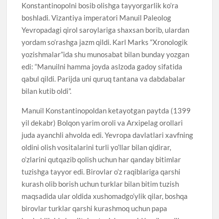
Konstantinopolni bosib olishga tayyorgarlik ko’ra
boshladi. Vizantiya imperatori Manuil Paleolog
Yevropadagi qirol saroylariga shaxsan borib, ulardan
yordam so’rashga jazm qildi. Karl Marks “Xronologik
yozishmalar”ida shu munosabat bilan bunday yozgan
edi: “Manuilni hamma joyda aslzoda gadoy sifatida
qabul qildi. Parijda uni quruq tantana va dabdabalar
bilan kutib oldi”.
Manuil Konstantinopoldan ketayotgan paytda (1399
yil dekabr) Bolqon yarim oroli va Arxipelag orollari
juda ayanchli ahvolda edi. Yevropa davlatlari xavfning
oldini olish vositalarini turli yo’llar bilan qidirar,
o’zlarini qutqazib qolish uchun har qanday bitimlar
tuzishga tayyor edi. Birovlar o’z raqiblariga qarshi
kurash olib borish uchun turklar bilan bitim tuzish
maqsadida ular oldida xushomadgo’ylik qilar, boshqa
birovlar turklar qarshi kurashmoq uchun papa