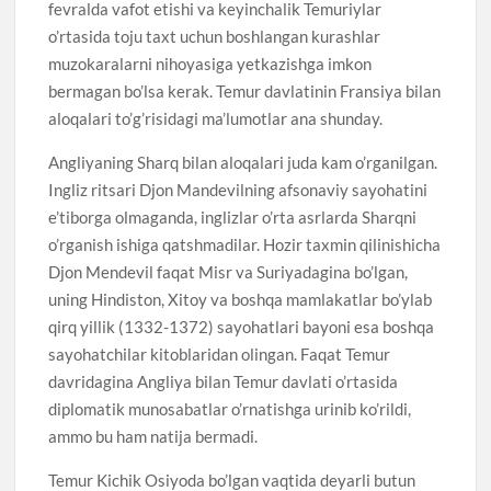
fevralda vafot etishi va keyinchalik Temuriylar
o’rtasida toju taxt uchun boshlangan kurashlar
muzokaralarni nihoyasiga yetkazishga imkon
bermagan bo’lsa kerak. Temur davlatinin Fransiya bilan
aloqalari to’g’risidagi ma’lumotlar ana shunday.
Angliyaning Sharq bilan aloqalari juda kam o’rganilgan.
Ingliz ritsari Djon Mandevilning afsonaviy sayohatini
e’tiborga olmaganda, inglizlar o’rta asrlarda Sharqni
o’rganish ishiga qatshmadilar. Hozir taxmin qilinishicha
Djon Mendevil faqat Misr va Suriyadagina bo’lgan,
uning Hindiston, Xitoy va boshqa mamlakatlar bo’ylab
qirq yillik (1332-1372) sayohatlari bayoni esa boshqa
sayohatchilar kitoblaridan olingan. Faqat Temur
davridagina Angliya bilan Temur davlati o’rtasida
diplomatik munosabatlar o’rnatishga urinib ko’rildi,
ammo bu ham natija bermadi.
Temur Kichik Osiyoda bo’lgan vaqtida deyarli butun