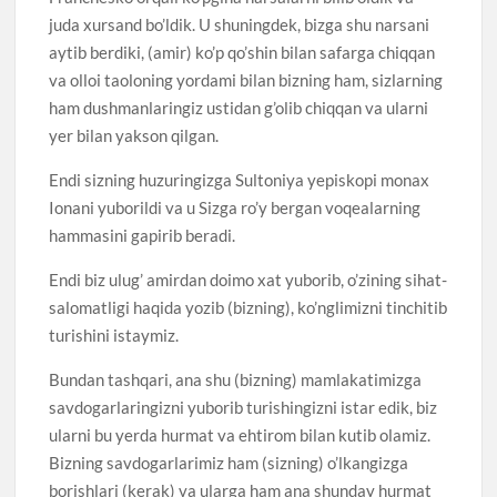
juda xursand bo’ldik. U shuningdek, bizga shu narsani
aytib berdiki, (amir) ko’p qo’shin bilan safarga chiqqan
va olloi taoloning yordami bilan bizning ham, sizlarning
ham dushmanlaringiz ustidan g’olib chiqqan va ularni
yer bilan yakson qilgan.
Endi sizning huzuringizga Sultoniya yepiskopi monax
Ionani yuborildi va u Sizga ro’y bergan voqealarning
hammasini gapirib beradi.
Endi biz ulug’ amirdan doimo xat yuborib, o’zining sihat-
salomatligi haqida yozib (bizning), ko’nglimizni tinchitib
turishini istaymiz.
Bundan tashqari, ana shu (bizning) mamlakatimizga
savdogarlaringizni yuborib turishingizni istar edik, biz
ularni bu yerda hurmat va ehtirom bilan kutib olamiz.
Bizning savdogarlarimiz ham (sizning) o’lkangizga
borishlari (kerak) va ularga ham ana shunday hurmat