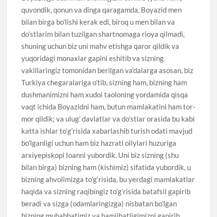
quvondik, qonun va dinga qaragamda, Boyazid men
bilan birga bo’lishi kerak edi, biroq u men bilan va
do’stlarim bilan tuzilgan shartnomaga rioya qilmadi,
shuning uchun biz uni mahv etishga qaror qildik va
yuqoridagi monaxlar gapini eshitib va sizning
vakillaringiz tomonidan berilgan va’dalarga asosan, biz
Turkiya chegaralariga o’tib, sizning ham, bizning ham
dushmanimizni ham xudoi taoloning yordamida qisqa
vaqt ichida Boyazidni ham, butun mamlakatini ham tor-
mor qildik; va ulug’ davlatlar va do’stlar orasida bu kabi
katta ishlar to’g’risida xabarlashib turish odati mavjud
bo’lganligi uchun ham biz hazrati oliylari huzuriga
arxiyepiskopi Ioanni yubordik. Uni biz sizning (shu
bilan birga) bizning ham (kishimiz) sifatida yubordik, u
bizning ahvolimizga to’g’risida, bu yerdagi mamlakatlar
haqida va sizning raqibingiz to’g’risida batafsil gapirib
beradi va sizga (odamlaringizga) nisbatan bo’lgan
bizning muhabbatimiz va hamjihatligimizni gapirib