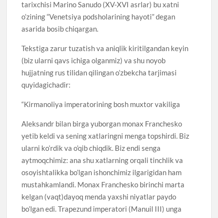
tarixchisi Marino Sanudo (XV-XVI asrlar) bu xatni
o’zining “Venetsiya podsholarining hayoti” degan
asarida bosib chiqargan.
Tekstiga zarur tuzatish va aniqlik kiritilgandan keyin
(biz ularni qavs ichiga olganmiz) va shu noyob
hujjatning rus tilidan qilingan o’zbekcha tarjimasi
quyidagichadir:
“Kirmanoliya imperatorining bosh muxtor vakiliga
Aleksandr bilan birga yuborgan monax Franchesko
yetib keldi va sening xatlaringni menga topshirdi. Biz
ularni ko’rdik va o’qib chiqdik. Biz endi senga
aytmoqchimiz: ana shu xatlarning orqali tinchlik va
osoyishtalikka bo’lgan ishonchimiz ilgarigidan ham
mustahkamlandi. Monax Franchesko birinchi marta
kelgan (vaqt)dayoq menda yaxshi niyatlar paydo
bo’lgan edi. Trapezund imperatori (Manuil III) unga