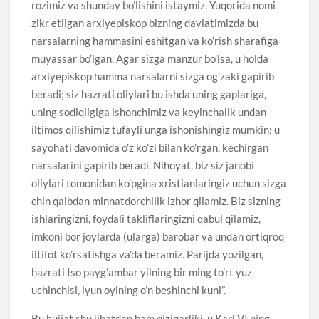
rozimiz va shunday bo’lishini istaymiz. Yuqorida nomi
zikr etilgan arxiyepiskop bizning davlatimizda bu
narsalarning hammasini eshitgan va ko’rish sharafiga
muyassar bo’lgan. Agar sizga manzur bo’lsa, u holda
arxiyepiskop hamma narsalarni sizga og’zaki gapirib
beradi; siz hazrati oliylari bu ishda uning gaplariga,
uning sodiqligiga ishonchimiz va keyinchalik undan
iltimos qilishimiz tufayli unga ishonishingiz mumkin; u
sayohati davomida o’z ko’zi bilan ko’rgan, kechirgan
narsalarini gapirib beradi. Nihoyat, biz siz janobi
oliylari tomonidan ko’pgina xristianlaringiz uchun sizga
chin qalbdan minnatdorchilik izhor qilamiz. Biz sizning
ishlaringizni, foydali takliflaringizni qabul qilamiz,
imkoni bor joylarda (ularga) barobar va undan ortiqroq
iltifot ko’rsatishga va’da beramiz. Parijda yozilgan,
hazrati Iso payg’ambar yilning bir ming to’rt yuz
uchinchisi, iyun oyining o’n beshinchi kuni”.
Bu hujjat shu jihatdan ham qiziqarliki, u Karl VI ning