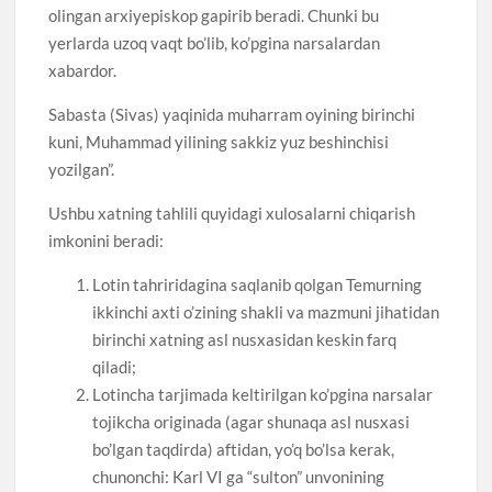
olingan arxiyepiskop gapirib beradi. Chunki bu
yerlarda uzoq vaqt bo’lib, ko’pgina narsalardan
xabardor.
Sabasta (Sivas) yaqinida muharram oyining birinchi
kuni, Muhammad yilining sakkiz yuz beshinchisi
yozilgan”.
Ushbu xatning tahlili quyidagi xulosalarni chiqarish
imkonini beradi:
Lotin tahriridagina saqlanib qolgan Temurning
ikkinchi axti o’zining shakli va mazmuni jihatidan
birinchi xatning asl nusxasidan keskin farq
qiladi;
Lotincha tarjimada keltirilgan ko’pgina narsalar
tojikcha originada (agar shunaqa asl nusxasi
bo’lgan taqdirda) aftidan, yo’q bo’lsa kerak,
chunonchi: Karl VI ga “sulton” unvonining