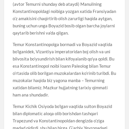
(avtor Temurni shunday deb ataydi) Manuilning
Konstantinopoldagi noibiga yozgan xatida Fransiyadan
o’z amakisini chaqirtirib olish zarurligi haqida aytgan,
buning uchun unga Boyazid bosib olgan barcha joylarni
qaytarib berishni va’da qilgan.
Temur Konstantinopolga bormadi va Boyazid vaqtida
bo’lganidek, Vizantiya imperatoridan boj olish va uni
bilvosita bo’ysundirish bilan kifoyalanib qo’ya qoldi. Bu
esa Konstantinopol noibi Ioann Paleolog bilan Temur
o’rtasida olib borilgan muzokalardan ko’rinib turibdi. Bu
muzokalar haqida biz yagona manba – Temurning
xatidan bilamiz. Mazkur hujjatning tarixiy qimmati
ham ana shundadir.
Temur Kichik Osiyoda bo’lgan vaqtida sulton Boyazid
bilan diplomatic aloqa olib borishdan tashqari
Trapezund va Konstantinopoldan dengizda o’ziga
madad qidirdi, shu bilan birga, G’arbiy Yevropadagi