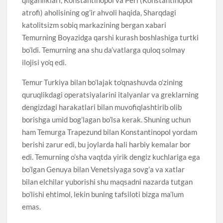
atrofi) aholisining og’ir ahvoli haqida, Sharqdagi
katolitsizm sobiq markazining bergan xabari
Temurning Boyazidga qarshi kurash boshlashiga turtki
bo’ldi. Temurning ana shu da’vatlarga quloq solmay
ilojisi yo’q edi.
Temur Turkiya bilan bo’lajak to’qnashuvda o’zining
quruqlikdagi operatsiyalarini italyanlar va greklarning
dengizdagi harakatlari bilan muvofiqlashtirib olib
borishga umid bog’lagan bo’lsa kerak. Shuning uchun
ham Temurga Trapezund bilan Konstantinopol yordam
berishi zarur edi, bu joylarda hali harbiy kemalar bor
edi. Temurning o’sha vaqtda yirik dengiz kuchlariga ega
bo’lgan Genuya bilan Venetsiyaga sovg’a va xatlar
bilan elchilar yuborishi shu maqsadni nazarda tutgan
bo’lishi ehtimol, lekin buning tafsiloti bizga ma’lum
emas.