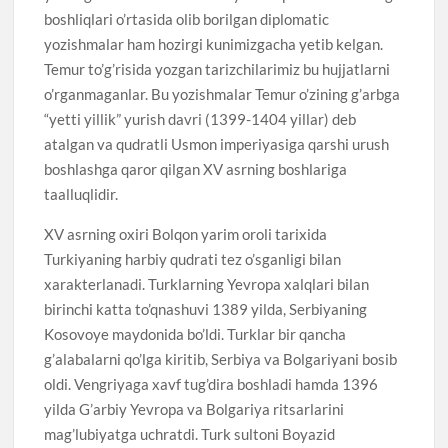
boshliqlari o’rtasida olib borilgan diplomatic
yozishmalar ham hozirgi kunimizgacha yetib kelgan.
Temur to’g’risida yozgan tarizchilarimiz bu hujjatlarni
o’rganmaganlar. Bu yozishmalar Temur o’zining g’arbga
“yetti yillik” yurish davri (1399-1404 yillar) deb
atalgan va qudratli Usmon imperiyasiga qarshi urush
boshlashga qaror qilgan XV asrning boshlariga
taalluqlidir.
XV asrning oxiri Bolqon yarim oroli tarixida
Turkiyaning harbiy qudrati tez o’sganligi bilan
xarakterlanadi. Turklarning Yevropa xalqlari bilan
birinchi katta to’qnashuvi 1389 yilda, Serbiyaning
Kosovoye maydonida bo’ldi. Turklar bir qancha
g’alabalarni qo’lga kiritib, Serbiya va Bolgariyani bosib
oldi. Vengriyaga xavf tug’dira boshladi hamda 1396
yilda G’arbiy Yevropa va Bolgariya ritsarlarini
mag’lubiyatga uchratdi. Turk sultoni Boyazid