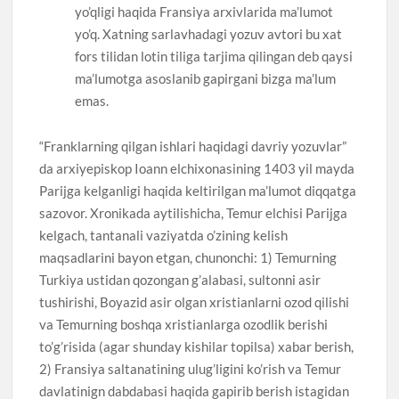
yo’qligi haqida Fransiya arxivlarida ma’lumot
yo’q. Xatning sarlavhadagi yozuv avtori bu xat
fors tilidan lotin tiliga tarjima qilingan deb qaysi
ma’lumotga asoslanib gapirgani bizga ma’lum
emas.
“Franklarning qilgan ishlari haqidagi davriy yozuvlar”
da arxiyepiskop Ioann elchixonasining 1403 yil mayda
Parijga kelganligi haqida keltirilgan ma’lumot diqqatga
sazovor. Xronikada aytilishicha, Temur elchisi Parijga
kelgach, tantanali vaziyatda o’zining kelish
maqsadlarini bayon etgan, chunonchi: 1) Temurning
Turkiya ustidan qozongan g’alabasi, sultonni asir
tushirishi, Boyazid asir olgan xristianlarni ozod qilishi
va Temurning boshqa xristianlarga ozodlik berishi
to’g’risida (agar shunday kishilar topilsa) xabar berish,
2) Fransiya saltanatining ulug’ligini ko’rish va Temur
davlatinign dabdabasi haqida gapirib berish istagidan