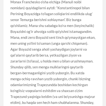
Monax Franchesko o’sha elchiga (Manuil noibi
nomidan) quyidagilarni aytdi: “Konstantinopol bilan
Perining Boyazidga to’lagan soliqlarini endilikda ulug’
senor Temurga berishni xohlayman”. Biz bunga
qo’shilamiz. Mana shu sababga ko’ra men (keyinchalik)
Boyazidni og’ir ahvolga solib qo’yishni istamagandim.
Mana, endi zero Boyazid seni tinch qo’ymayotgan ekan,
men uning yo’lini to’saman (unga qarshi chiqaman).
Agar Boyazid senga aholi yashaydigan joylarni va
qal’alarni qaytarib bersa, yetkazilgan ziyon va
zararlarni (to’lasa), u holda men u bilan urushmayman.
Shunday qilib, sen menga mulklaringni qaytarib
bergan-bermaganligini yozib yuborgin. Bu xatda
menga ochiq-ravshan yozib yuborgin, chunki bizning
odamlarimizning Trapezundda boshidan kechirgan
ko’ngilsiz voqealarni eshitdim va shaxsan o’zim
Trapezund yaqiniga keldim (va uni bo’ysunishga majvur
etdim), bu haqda sen hech ham shubhalanma. Shunday,