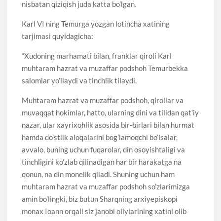
nisbatan qiziqish juda katta bo’lgan.
Karl VI ning Temurga yozgan lotincha xatining
tarjimasi quyidagicha:
“Xudoning marhamati bilan, franklar qiroli Karl
muhtaram hazrat va muzaffar podshoh Temurbekka
salomlar yo’llaydi va tinchlik tilaydi.
Muhtaram hazrat va muzaffar podshoh, qirollar va
muvaqqat hokimlar, hatto, ularning dini va tilidan qat’iy
nazar, ular xayrixohlik asosida bir-birlari bilan hurmat
hamda do’stlik aloqalarini bog’lamoqchi bo’lsalar,
avvalo, buning uchun fuqarolar, din osoyishtaligi va
tinchligini ko’zlab qilinadigan har bir harakatga na
qonun, na din monelik qiladi. Shuning uchun ham
muhtaram hazrat va muzaffar podshoh so’zlarimizga
amin bo’lingki, biz butun Sharqning arxiyepiskopi
monax Ioann orqali siz janobi oliylarining xatini olib