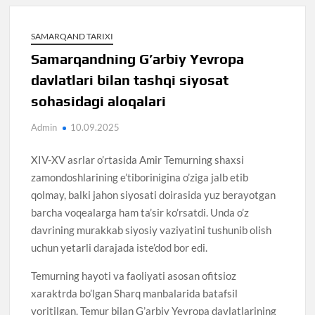
SAMARQAND TARIXI
Samarqandning G’arbiy Yevropa
davlatlari bilan tashqi siyosat
sohasidagi aloqalari
Admin
10.09.2025
XIV-XV asrlar o’rtasida Amir Temurning shaxsi
zamondoshlarining e’tiborinigina o’ziga jalb etib
qolmay, balki jahon siyosati doirasida yuz berayotgan
barcha voqealarga ham ta’sir ko’rsatdi. Unda o’z
davrining murakkab siyosiy vaziyatini tushunib olish
uchun yetarli darajada iste’dod bor edi.
Temurning hayoti va faoliyati asosan ofitsioz
xaraktrda bo’lgan Sharq manbalarida batafsil
yoritilgan. Temur bilan G’arbiy Yevropa davlatlarining