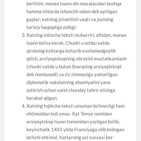
berilishi; monax Ioann din masalasidan boshqa
hamma ishlarda ishonchli odam deb aytilgan
gaplar; xatning jo’natilish vaqti va joyining
tarixiy haqiqatga zidligi;
Xatning lotincha teksti muharriri, aftidan, monax
Ioann bo’lsa kerak. Chunki u ushbu xatda
qirolning ko’klarga ko’tarib xushomadgoýlik
qilish, arxiyepiskopning obroýini mustahkamlash
(chunki xatda u butun Sharqning arxiyepiskopi
deb nomlanadi) va o’z zimmasiga yuklatilgan
diplomatik vakolatning ahamiyatini yana
oshirish uchun xatni shunday tahrir etishga
harakat qilgan;
Xatning tojikcha teksti umuman bo’lmasligi ham
ehtimoldan holi emas. Xat Temur nomidan
arxiyepiskop Ioann tomonidan yozilgan bo’lib,
keyinchalik 1403 yilda Fransiyaga olib kelingan
bo’lishi ehtimol. Xatlarning asl nusxasi bor-