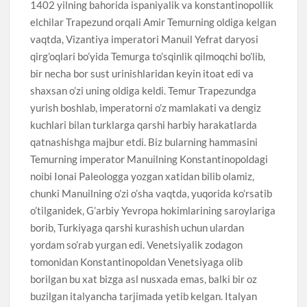
1402 yilning bahorida ispaniyalik va konstantinopollik
elchilar Trapezund orqali Amir Temurning oldiga kelgan
vaqtda, Vizantiya imperatori Manuil Yefrat daryosi
qirg’oqlari bo’yida Temurga to’sqinlik qilmoqchi bo’lib,
bir necha bor sust urinishlaridan keyin itoat edi va
shaxsan o’zi uning oldiga keldi. Temur Trapezundga
yurish boshlab, imperatorni o’z mamlakati va dengiz
kuchlari bilan turklarga qarshi harbiy harakatlarda
qatnashishga majbur etdi. Biz bularning hammasini
Temurning imperator Manuilning Konstantinopoldagi
noibi Ionai Paleologga yozgan xatidan bilib olamiz,
chunki Manuilning o’zi o’sha vaqtda, yuqorida ko’rsatib
o’tilganidek, G’arbiy Yevropa hokimlarining saroylariga
borib, Turkiyaga qarshi kurashish uchun ulardan
yordam so’rab yurgan edi. Venetsiyalik zodagon
tomonidan Konstantinopoldan Venetsiyaga olib
borilgan bu xat bizga asl nusxada emas, balki bir oz
buzilgan italyancha tarjimada yetib kelgan. Italyan