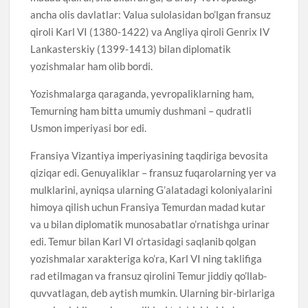
ancha olis davlatlar: Valua sulolasidan bo’lgan fransuz
qiroli Karl VI (1380-1422) va Angliya qiroli Genrix IV
Lankasterskiy (1399-1413) bilan diplomatik
yozishmalar ham olib bordi.
Yozishmalarga qaraganda, yevropaliklarning ham,
Temurning ham bitta umumiy dushmani – qudratli
Usmon imperiyasi bor edi.
Fransiya Vizantiya imperiyasining taqdiriga bevosita
qiziqar edi. Genuyaliklar – fransuz fuqarolarning yer va
mulklarini, ayniqsa ularning G’alatadagi koloniyalarini
himoya qilish uchun Fransiya Temurdan madad kutar
va u bilan diplomatik munosabatlar o’rnatishga urinar
edi. Temur bilan Karl VI o’rtasidagi saqlanib qolgan
yozishmalar xarakteriga ko’ra, Karl VI ning taklifiga
rad etilmagan va fransuz qirolini Temur jiddiy qo’llab-
quvvatlagan, deb aytish mumkin. Ularning bir-birlariga