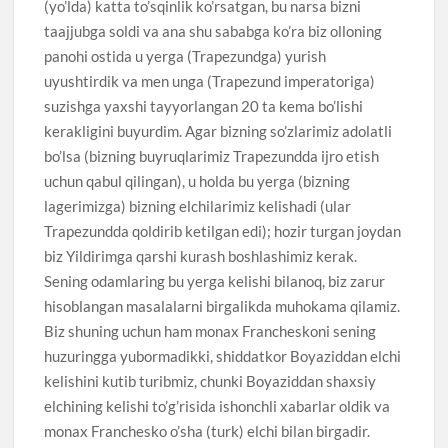
(yo’lda) katta to’sqinlik ko’rsatgan, bu narsa bizni
taajjubga soldi va ana shu sababga ko’ra biz olloning
panohi ostida u yerga (Trapezundga) yurish
uyushtirdik va men unga (Trapezund imperatoriga)
suzishga yaxshi tayyorlangan 20 ta kema bo’lishi
kerakligini buyurdim. Agar bizning so’zlarimiz adolatli
bo’lsa (bizning buyruqlarimiz Trapezundda ijro etish
uchun qabul qilingan), u holda bu yerga (bizning
lagerimizga) bizning elchilarimiz kelishadi (ular
Trapezundda qoldirib ketilgan edi); hozir turgan joydan
biz Yildirimga qarshi kurash boshlashimiz kerak.
Sening odamlaring bu yerga kelishi bilanoq, biz zarur
hisoblangan masalalarni birgalikda muhokama qilamiz.
Biz shuning uchun ham monax Francheskoni sening
huzuringga yubormadikki, shiddatkor Boyaziddan elchi
kelishini kutib turibmiz, chunki Boyaziddan shaxsiy
elchining kelishi to’g’risida ishonchli xabarlar oldik va
monax Franchesko o’sha (turk) elchi bilan birgadir.