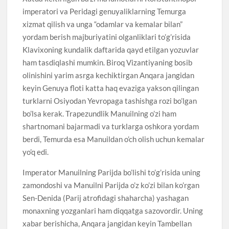
imperatori va Peridagi genuyaliklarning Temurga
xizmat qilish va unga “odamlar va kemalar bilan”
yordam berish majburiyatini olganliklari to’g’risida
Klavixoning kundalik daftarida qayd etilgan yozuvlar
ham tasdiqlashi mumkin. Biroq Vizantiyaning bosib
olinishini yarim asrga kechiktirgan Anqara jangidan
keyin Genuya floti katta haq evaziga yakson qilingan
turklarni Osiyodan Yevropaga tashishga rozi bo’lgan
bo’lsa kerak. Trapezundlik Manuilning o’zi ham
shartnomani bajarmadi va turklarga oshkora yordam
berdi, Temurda esa Manuildan o’ch olish uchun kemalar
yo’q edi.
Imperator Manuilning Parijda bo’lishi to’g’risida uning
zamondoshi va Manuilni Parijda o’z ko’zi bilan ko’rgan
Sen-Denida (Parij atrofidagi shaharcha) yashagan
monaxning yozganlari ham diqqatga sazovordir. Uning
xabar berishicha, Anqara jangidan keyin Tambellan