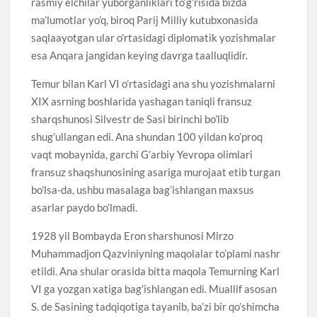
rasmiy elchilar yuborganliklari to’g’risida bizda
ma’lumotlar yo’q, biroq Parij Milliy kutubxonasida
saqlaayotgan ular o’rtasidagi diplomatik yozishmalar
esa Anqara jangidan keying davrga taalluqlidir.
Temur bilan Karl VI o’rtasidagi ana shu yozishmalarni
XIX asrning boshlarida yashagan taniqli fransuz
sharqshunosi Silvestr de Sasi birinchi bo’lib
shug’ullangan edi. Ana shundan 100 yildan ko’proq
vaqt mobaynida, garchi G’arbiy Yevropa olimlari
fransuz shaqshunosining asariga murojaat etib turgan
bo’lsa-da, ushbu masalaga bag’ishlangan maxsus
asarlar paydo bo’lmadi.
1928 yil Bombayda Eron sharshunosi Mirzo
Muhammadjon Qazviniyning maqolalar to’plami nashr
etildi. Ana shular orasida bitta maqola Temurning Karl
VI ga yozgan xatiga bag’ishlangan edi. Muallif asosan
S. de Sasining tadqiqotiga tayanib, ba’zi bir qo’shimcha