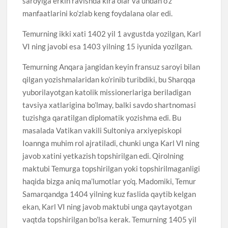
saroyiga erkin ravishda kira olar va undan o’z
manfaatlarini ko’zlab keng foydalana olar edi.
Temurning ikki xati 1402 yil 1 avgustda yozilgan, Karl
VI ning javobi esa 1403 yilning 15 iyunida yozilgan.
Temurning Anqara jangidan keyin fransuz saroyi bilan
qilgan yozishmalaridan ko’rinib turibdiki, bu Sharqqa
yuborilayotgan katolik missionerlariga beriladigan
tavsiya xatlarigina bo’lmay, balki savdo shartnomasi
tuzishga qaratilgan diplomatik yozishma edi. Bu
masalada Vatikan vakili Sultoniya arxiyepiskopi
Ioannga muhim rol ajratiladi, chunki unga Karl VI ning
javob xatini yetkazish topshirilgan edi. Qirolning
maktubi Temurga topshirilgan yoki topshirilmaganligi
haqida bizga aniq ma’lumotlar yo’q. Madomiki, Temur
Samarqandga 1404 yilning kuz faslida qaytib kelgan
ekan, Karl VI ning javob maktubi unga qaytayotgan
vaqtda topshirilgan bo’lsa kerak. Temurning 1405 yil