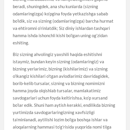
beradi, shuningdek, ana shu kunlarda (sizning
odamlaringizga) ko’pgina foyda yetkazishga sabab
bo’ldik, siz va sizning (odamlaringizga) barcha hurmat
va ehtiromni o’rinlatdik; Siz diniy ishlardan tashqari
hamma ishda ishonchli kishi bo’lgan uning og’zidan
eshiting.
Biz sizning ahvolingiz yaxshili haqida eshitishni
istaymiz, bundan keyin sizning (odamlaringiz) va
bizning yerlarimiz, bizning (kishilarimiz) va sizning
o’lkangiz kishilari o’tgan avlodlarimiz davridagidek,
borib-kelib tursalar, sizning va bizning nomimizni
hamma joyda olqishlab tursalar, mamlakatimiz
savdogarlari uchun foyda keltirishsa, ko’p xursand
bo’lar edik. Shuni ham aytish kerakki, endilikda bizning
yurtimizda savdogarlaringizning xavfsizligi
ta’minlanadi, aytilishi lozim bo’lga boshqa ishlar va
aloqalarning hammasi to’g’risida yuqorida nomi tilga