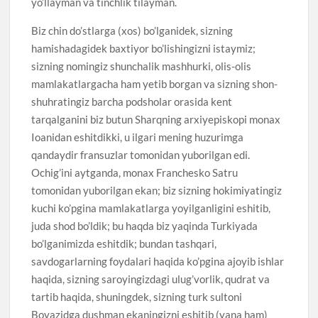
yo’llayman va tinchlik tilayman.
Biz chin do’stlarga (xos) bo’lganidek, sizning
hamishadagidek baxtiyor bo’lishingizni istaymiz;
sizning nomingiz shunchalik mashhurki, olis-olis
mamlakatlargacha ham yetib borgan va sizning shon-
shuhratingiz barcha podsholar orasida kent
tarqalganini biz butun Sharqning arxiyepiskopi monax
Ioanidan eshitdikki, u ilgari mening huzurimga
qandaydir fransuzlar tomonidan yuborilgan edi.
Ochig’ini aytganda, monax Franchesko Satru
tomonidan yuborilgan ekan; biz sizning hokimiyatingiz
kuchi ko’pgina mamlakatlarga yoyilganligini eshitib,
juda shod bo’ldik; bu haqda biz yaqinda Turkiyada
bo’lganimizda eshitdik; bundan tashqari,
savdogarlarning foydalari haqida ko’pgina ajoyib ishlar
haqida, sizning saroyingizdagi ulug’vorlik, qudrat va
tartib haqida, shuningdek, sizning turk sultoni
Boyazidga dushman ekaningizni eshitib (yana ham)