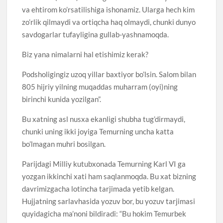
va ehtirom ko’rsatilishiga ishonamiz. Ularga hech kim
zo’rlik qilmaydi va ortiqcha haq olmaydi, chunki dunyo
savdogarlar tufayligina gullab-yashnamoqda.
Biz yana nimalarni hal etishimiz kerak?
Podsholigingiz uzoq yillar baxtiyor bo’lsin. Salom bilan
805 hijriy yilning muqaddas muharram (oyi)ning
birinchi kunida yozilgan”.
Bu xatning asl nusxa ekanligi shubha tug’dirmaydi,
chunki uning ikki joyiga Temurning uncha katta
bo’lmagan muhri bosilgan.
Parijdagi Milliy kutubxonada Temurning Karl VI ga
yozgan ikkinchi xati ham saqlanmoqda. Bu xat bizning
davrimizgacha lotincha tarjimada yetib kelgan.
Hujjatning sarlavhasida yozuv bor, bu yozuv tarjimasi
quyidagicha ma’noni bildiradi: “Bu hokim Temurbek