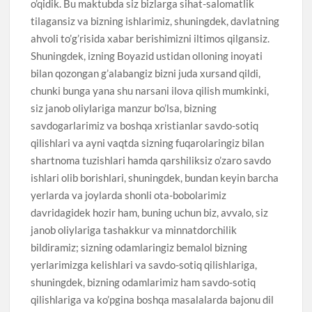
o’qidik. Bu maktubda siz bizlarga sihat-salomatlik
tilagansiz va bizning ishlarimiz, shuningdek, davlatning
ahvoli to’g’risida xabar berishimizni iltimos qilgansiz.
Shuningdek, izning Boyazid ustidan olloning inoyati
bilan qozongan g’alabangiz bizni juda xursand qildi,
chunki bunga yana shu narsani ilova qilish mumkinki,
siz janob oliylariga manzur bo’lsa, bizning
savdogarlarimiz va boshqa xristianlar savdo-sotiq
qilishlari va ayni vaqtda sizning fuqarolaringiz bilan
shartnoma tuzishlari hamda qarshiliksiz o’zaro savdo
ishlari olib borishlari, shuningdek, bundan keyin barcha
yerlarda va joylarda shonli ota-bobolarimiz
davridagidek hozir ham, buning uchun biz, avvalo, siz
janob oliylariga tashakkur va minnatdorchilik
bildiramiz; sizning odamlaringiz bemalol bizning
yerlarimizga kelishlari va savdo-sotiq qilishlariga,
shuningdek, bizning odamlarimiz ham savdo-sotiq
qilishlariga va ko’pgina boshqa masalalarda bajonu dil