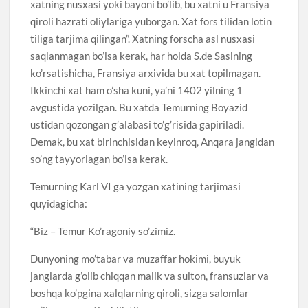
xatning nusxasi yoki bayoni bo’lib, bu xatni u Fransiya
qiroli hazrati oliylariga yuborgan. Xat fors tilidan lotin
tiliga tarjima qilingan”. Xatning forscha asl nusxasi
saqlanmagan bo’lsa kerak, har holda S.de Sasining
ko’rsatishicha, Fransiya arxivida bu xat topilmagan.
Ikkinchi xat ham o’sha kuni, ya’ni 1402 yilning 1
avgustida yozilgan. Bu xatda Temurning Boyazid
ustidan qozongan g’alabasi to’g’risida gapiriladi.
Demak, bu xat birinchisidan keyinroq, Anqara jangidan
so’ng tayyorlagan bo’lsa kerak.
Temurning Karl VI ga yozgan xatining tarjimasi
quyidagicha:
“Biz – Temur Ko’ragoniy so’zimiz.
Dunyoning mo’tabar va muzaffar hokimi, buyuk
janglarda g’olib chiqqan malik va sulton, fransuzlar va
boshqa ko’pgina xalqlarning qiroli, sizga salomlar