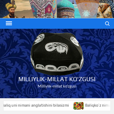
Skip
to
content
Search
MILLIYLIK-MILLAT KO'ZGUSI
Milliylik-millat ko'zgusi
ani anglatishini bilasizmi
Baliqko’z nimani anglatishini b