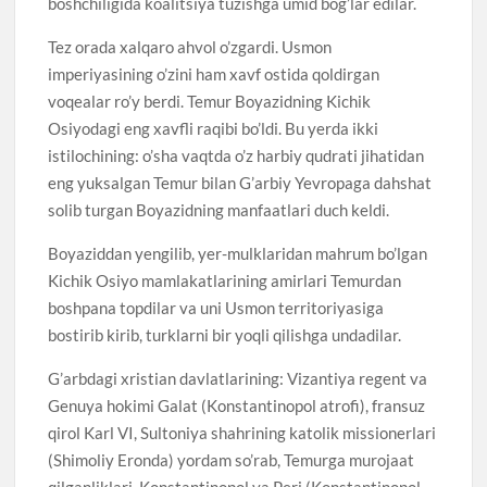
boshchiligida koalitsiya tuzishga umid bog’lar edilar.
Tez orada xalqaro ahvol o’zgardi. Usmon
imperiyasining o’zini ham xavf ostida qoldirgan
voqealar ro’y berdi. Temur Boyazidning Kichik
Osiyodagi eng xavfli raqibi bo’ldi. Bu yerda ikki
istilochining: o’sha vaqtda o’z harbiy qudrati jihatidan
eng yuksalgan Temur bilan G’arbiy Yevropaga dahshat
solib turgan Boyazidning manfaatlari duch keldi.
Boyaziddan yengilib, yer-mulklaridan mahrum bo’lgan
Kichik Osiyo mamlakatlarining amirlari Temurdan
boshpana topdilar va uni Usmon territoriyasiga
bostirib kirib, turklarni bir yoqli qilishga undadilar.
G’arbdagi xristian davlatlarining: Vizantiya regent va
Genuya hokimi Galat (Konstantinopol atrofi), fransuz
qirol Karl VI, Sultoniya shahrining katolik missionerlari
(Shimoliy Eronda) yordam so’rab, Temurga murojaat
qilganliklari, Konstantinopol va Peri (Konstantinopol