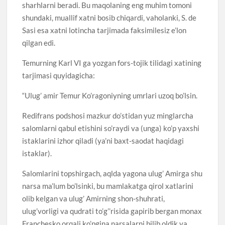
sharhlarni beradi. Bu maqolaning eng muhim tomoni
shundaki, muallif xatni bosib chiqardi, vaholanki, S. de
Sasi esa xatni lotincha tarjimada faksimilesiz e’lon
qilgan edi.
Temurning Karl VI ga yozgan fors-tojik tilidagi xatining
tarjimasi quyidagicha:
“Ulug’ amir Temur Ko’ragoniyning umrlari uzoq bo’lsin.
Redifrans podshosi mazkur do’stidan yuz minglarcha
salomlarni qabul etishini so’raydi va (unga) ko’p yaxshi
istaklarini izhor qiladi (ya’ni baxt-saodat haqidagi
istaklar).
Salomlarini topshirgach, aqlda yagona ulug’ Amirga shu
narsa ma’lum bo’lsinki, bu mamlakatga qirol xatlarini
olib kelgan va ulug’ Amirning shon-shuhrati,
ulug’vorligi va qudrati to’g’’risida gapirib bergan monax
Franchesko orqali ko’pgina narsalarni bilib oldik va