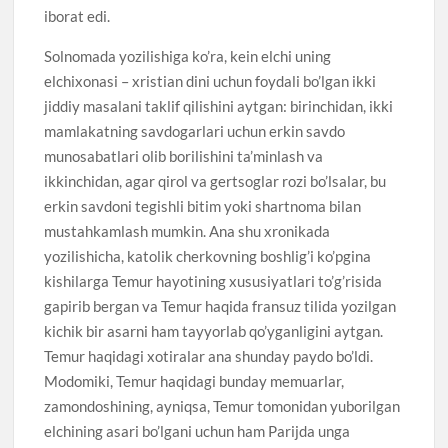
iborat edi.
Solnomada yozilishiga ko’ra, kein elchi uning
elchixonasi – xristian dini uchun foydali bo’lgan ikki
jiddiy masalani taklif qilishini aytgan: birinchidan, ikki
mamlakatning savdogarlari uchun erkin savdo
munosabatlari olib borilishini ta’minlash va
ikkinchidan, agar qirol va gertsoglar rozi bo’lsalar, bu
erkin savdoni tegishli bitim yoki shartnoma bilan
mustahkamlash mumkin. Ana shu xronikada
yozilishicha, katolik cherkovning boshlig’i ko’pgina
kishilarga Temur hayotining xususiyatlari to’g’risida
gapirib bergan va Temur haqida fransuz tilida yozilgan
kichik bir asarni ham tayyorlab qo’yganligini aytgan.
Temur haqidagi xotiralar ana shunday paydo bo’ldi.
Modomiki, Temur haqidagi bunday memuarlar,
zamondoshining, ayniqsa, Temur tomonidan yuborilgan
elchining asari bo’lgani uchun ham Parijda unga