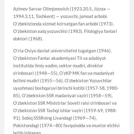
Azimov Sarvar Olimjonovich (1923.20.5, Jizzax —
1994.3.11, Toshkent) — yozuvchi, jamoat arbobi.
O‘zbekistonda xizmat ko‘rsatgan fan arbobi (1973).
O‘zbekiston xalq yozuvchisi (1983). Filologiya fanlari
doktori (1968).
O‘rta Osiyo davlat universitetini tugatgan (1946).
O‘zbekiston Fanlar akademiyasi Til va adabiyot
institutida ilmiy xodim, sektor mudiri, direktor
o‘rinbosari (1948—55), O‘zKP MK fan va madaniyat
bo‘limi mudiri (1955—56). O‘zbekiston Yozuvchilar
uyushmasi boshqaruvi birinchi kotibi (1957-58, 1980-
85), O‘zbekiston SSR madaniyat vaziri (1958—59),
O‘zbekiston SSR Ministrlar Soveti raisi o‘rinbosari va
O‘zbekiston SSR Tashqi ishlar vaziri (1959-69, 1988-
91). Sobiq SSSRning Livandagi (1969—74),
Pokistondagi (1974—80) favqulodda va muxtor elchisi
bo‘lib ishlagan.