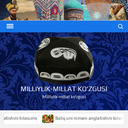
Skip
to
content
Search
MILLIYLIK-MILLAT KO'ZGUSI
Milliylik-millat ko'zgusi
hini bilasizmi
Baliq uni nimani anglatishini bilasizmi