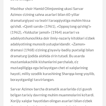
Mashhur shoir Hamid Olimjonning ukasi Sarvar
Azimov o‘zining sahna asarlari bilan 60-yillar
dramaturgiyasi va teatri taraqqiyotiga muhim hissa
qo‘shdi. «Qonli sarob» (1961), «Oppoq tong qo‘shig‘i»
(1962), «Yulduzlar jamoli» (1964) asarlari va
adabiyotshunoslikka doir ilmiy-nazariy kitoblari o‘zbek
adabiyotining munosib yutuqlaridandir. «Zamon»
dramasi (1968) o‘zining g‘oyaviy-badiiy puxtaligi bilan
dramaturg ijodida alohida o‘rin tutadi. Bu asarda
mustamlakachilik kishanlarini parchalab, o‘z
mustaqilligiga ega bo‘layotgan chet el xalqlarining
hayoti, milliy ozodlik kurashining Sharqqa keng yoyilib,
borayotganligi tasvirlangan.
Sarvar Azimov barcha dramatik asarlarida o‘zi guvoh
bo‘lgan tarixiy davrning muhim muammolarini ko‘tardi.
Xorijiy xalqlar hayotidan olingan asarlari bilan o‘zbek