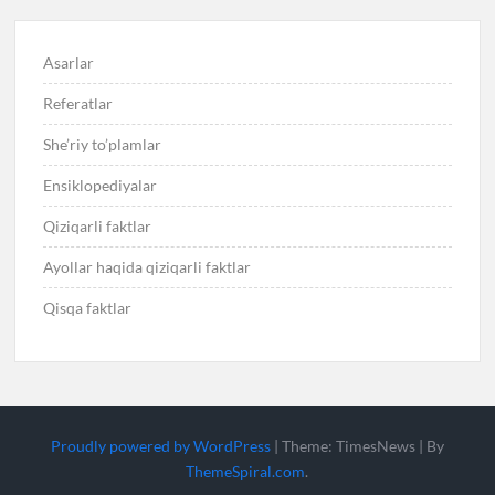
Asarlar
Referatlar
She’riy to’plamlar
Ensiklopediyalar
Qiziqarli faktlar
Ayollar haqida qiziqarli faktlar
Qisqa faktlar
Proudly powered by WordPress
|
Theme: TimesNews
|
By
ThemeSpiral.com
.