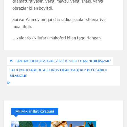
dramaturgiyasini yangi mavzu, yangi shakl, yangi
obrazlar bilan boyitdi.
Sarvar Azimov bir qancha radioqissalar stsenariysi
muallifidir.
U xalqaro «Nilufar» mukofoti bilan taqdirlangan.
Post
SANJAR SODIQOV (1940-2020) KIM BO’LGANINI BILASIZMI?
menyusi
SATTORXON ABDUG‘AFFOROV (1843-1901) KIM BO’LGANINI
BILASIZMI?
Milliylik-millat ko’zgusi