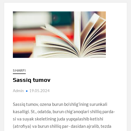
S HARFI
Sassiq tumov
Admin
19.05.2024
Sassiq tumov, ozena burun bo’shlig’ining surunkali
kasalligi. St., odatda, burun chig’anoqlari shilliq parda-
si va suyak skeletining juda yupqalashib ketishi
(atrofiya) va burun shilliq par- dasidan ajralib, tezda