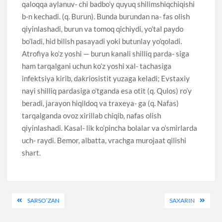
qaloqqa aylanuv- chi badbo’y quyuq shilimshiqchiqishi
b-n kechadi. (q. Burun). Bunda burundan na- fas olish
qiyinlashadi, burun va tomoq qichiydi, yo’tal paydo
bo’ladi, hid bilish pasayadi yoki butunlay yo’qoladi.
Atrofiya ko’z yoshi — burun kanali shilliq parda- siga
ham tarqalgani uchun ko’z yoshi xal- tachasiga
infektsiya kirib, dakriosistit yuzaga keladi; Evstaxiy
nayi shilliq pardasiga o’tganda esa otit (q. Qulos) ro’y
beradi, jarayon hiqildoq va traxeya- ga (q. Nafas)
tarqalganda ovoz xirillab chiqib, nafas olish
qiyinlashadi. Kasal- lik ko’pincha bolalar va o’smirlarda
uch- raydi. Bemor, albatta, vrachga murojaat qilishi
shart.
Post
SARSO’ZAN
SAXARIN
menyusi