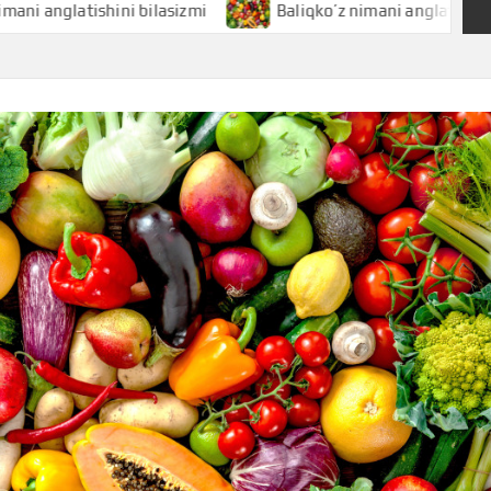
atishini bilasizmi
Baliqko’z nimani anglatishini bilasizm