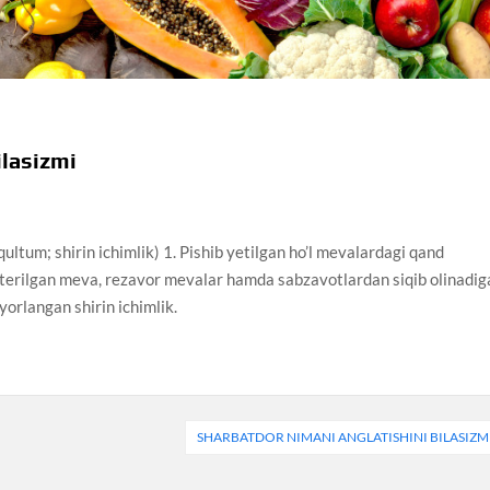
ilasizmi
qultum; shirin ichimlik) 1. Pishib yetilgan ho’l mevalardagi qand
 va terilgan meva, rezavor mevalar hamda sabzavotlardan siqib olinadi
yorlangan shirin ichimlik.
SHARBATDOR NIMANI ANGLATISHINI BILASIZM