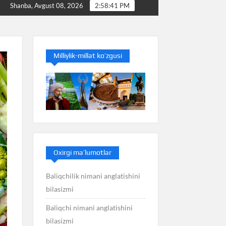
i
Baliq nimani anglatishini bilasizmi
Balans nima
Shanba, Avgust 08, 2026
2:58:42 PM
Milliylik-millat ko’zgusi
Oxirgi ma’lumotlar
Baliqchilik nimani anglatishini
bilasizmi
Baliqchi nimani anglatishini
bilasizmi