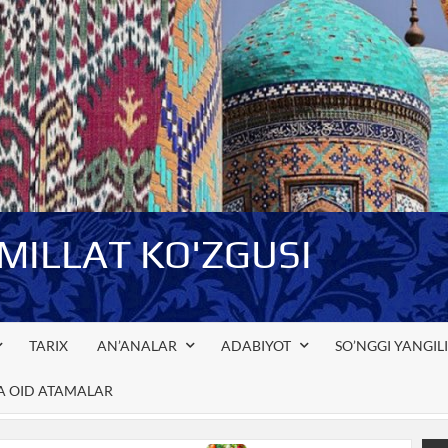
-MILLAT KO'ZGUSI
TARIX
AN’ANALAR
ADABIYOT
SO’NGGI YANGIL
GA OID ATAMALAR