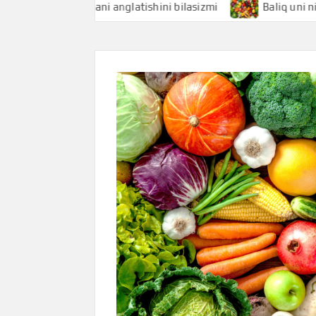
liqchi nimani anglatishini bilasizmi
Baliq uni nimani angl