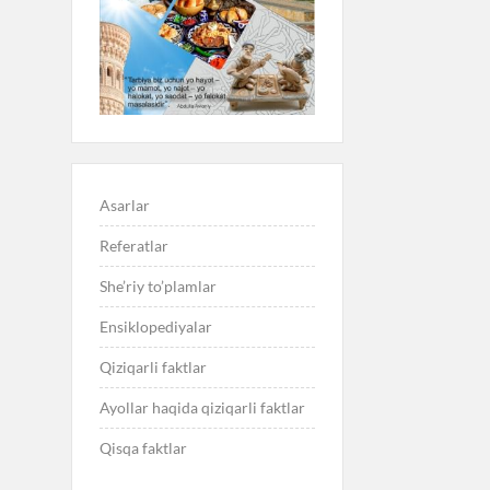
Asarlar
Referatlar
She’riy to’plamlar
Ensiklopediyalar
Qiziqarli faktlar
Ayollar haqida qiziqarli faktlar
Qisqa faktlar