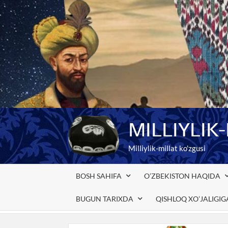
Skip
to
content
MILLIYLIK
Milliylik-millat ko'zgusi
BOSH SAHIFA
O’ZBEKISTON HAQIDA
BUGUN TARIXDA
QISHLOQ XO’JALIGI