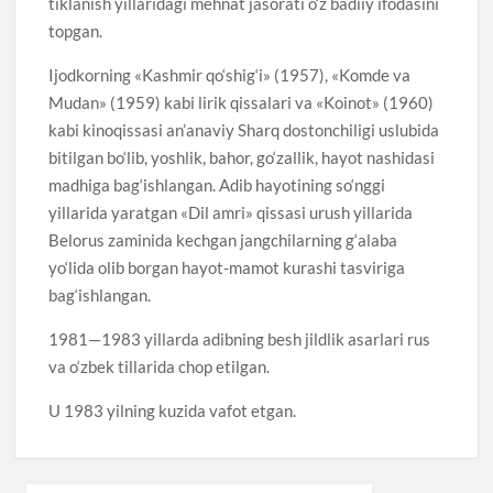
tiklanish yillaridagi mehnat jasorati o‘z badiiy ifodasini
topgan.
Ijodkorning «Kashmir qo‘shig‘i» (1957), «Komde va
Mudan» (1959) kabi lirik qissalari va «Koinot» (1960)
kabi kinoqissasi an’anaviy Sharq dostonchiligi uslubida
bitilgan bo‘lib, yoshlik, bahor, go‘zallik, hayot nashidasi
madhiga bag‘ishlangan. Adib hayotining so‘nggi
yillarida yaratgan «Dil amri» qissasi urush yillarida
Belorus zaminida kechgan jangchilarning g‘alaba
yo‘lida olib borgan hayot-mamot kurashi tasviriga
bag‘ishlangan.
1981—1983 yillarda adibning besh jildlik asarlari rus
va o‘zbek tillarida chop etilgan.
U 1983 yilning kuzida vafot etgan.