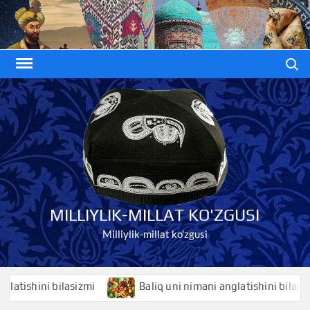
Skip
to
content
Search
MILLIYLIK-MILLAT KO'ZGUSI
Milliylik-millat ko'zgusi
hini bilasizmi
Baliq uni nimani anglatishini bilasizmi