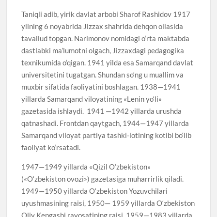
Taniqli adib, yirik davlat arbobi Sharof Rashidov 1917
yilning 6 noyabrida Jizzax shahrida dehqon oilasida
tavallud topgan. Narimonov nomidagi o‘rta maktabda
dastlabki ma’lumotni olgach, Jizzaxdagi pedagogika
texnikumida o‘qigan. 1941 yilda esa Samarqand davlat
universitetini tugatgan. Shundan so‘ng u muallim va
muxbir sifatida faoliyatini boshlagan. 1938—1941
yillarda Samarqand viloyatining «Lenin yo‘li»
gazetasida ishlaydi. 1941 —1942 yillarda urushda
qatnashadi. Frontdan qaytgach, 1944—1947 yillarda
Samarqand viloyat partiya tashki-lotining kotibi bo‘lib
faoliyat ko‘rsatadi.
1947—1949 yillarda «Qizil O‘zbekiston»
(«O‘zbekiston ovozi») gazetasiga muharrirlik qiladi.
1949—1950 yillarda O‘zbekiston Yozuvchilari
uyushmasining raisi, 1950— 1959 yillarda O‘zbekiston
Oliy Kengashi rayosatining raisi, 1959—1983 yillarda