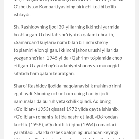
O‘zbekiston Kompartiyasining birinchi kotibi bo‘lib
ishlaydi.
Sh. Rashidovning ijodi 30-yillarning ikkinchi yarmida
boshlangan. U dastlab she’riyatda qalam tebratib,
«Samarqand kuylari» nomi bilan birinchi she’riy
to‘plamini e’lon qilgan. Ikkinchi jahon urushi yillarida
yozgan she’rlari 1945 yilda «Qahrim» to‘plamida chop
etilgan. U ayni chog‘da adabiyotshunos va munaqqid
sifatida ham qalam tebratgan.
Sharof Rashidov ijodida maqolanavislik muhim o‘rinni
egallaydi. Shuning uchun ham uning badiiy ijodi
namunalarida bu ruh yetakchilik qiladi. Adibning
«G‘oliblar» (1953) qissasi 1972 yilda qayta ishlanib,
«G‘oliblar» romani sifatida nashr etiladi. «Bo‘rondan
kuchli» (1958), «Qudratli to‘lqin» (1964) romanlari
yaratiladi. Ularda o‘zbek xalqining urushdan keyingi