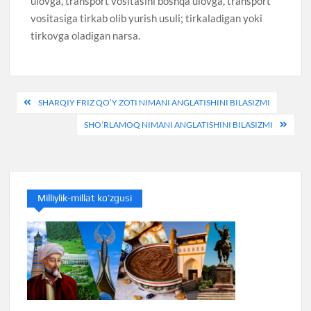
ulovga, transport vositasini boshqa ulovga, transport
vositasiga tirkab olib yurish usuli; tirkaladigan yoki
tirkovga oladigan narsa.
Post
SHARQIY FRIZ QO’Y ZOTI NIMANI ANGLATISHINI BILASIZMI
menyusi
SHO’RLAMOQ NIMANI ANGLATISHINI BILASIZMI
Milliylik-millat ko’zgusi