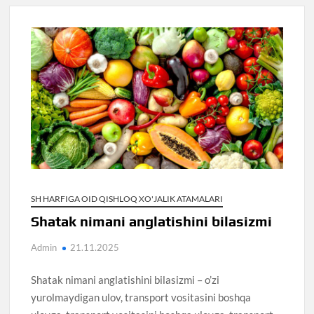
SH HARFIGA OID QISHLOQ XO'JALIK ATAMALARI
Shatak nimani anglatishini bilasizmi
Admin
21.11.2025
Shatak nimani anglatishini bilasizmi – o’zi
yurolmaydigan ulov, transport vositasini boshqa