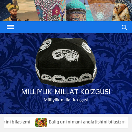
Skip
to
content
Search
MILLIYLIK-MILLAT KO'ZGUSI
Milliylik-millat ko'zgusi
 bilasizmi
Baliq uni nimani anglatishini bilasizmi