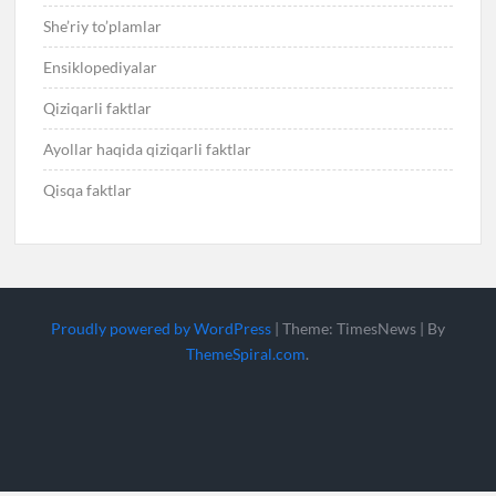
She’riy to’plamlar
Ensiklopediyalar
Qiziqarli faktlar
Ayollar haqida qiziqarli faktlar
Qisqa faktlar
Proudly powered by WordPress
|
Theme: TimesNews
|
By
ThemeSpiral.com
.