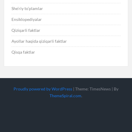
She’riy to’plamlar
Ensiklopediyalar
Qiziqarli faktlar
Ayollar haqida qiziqarli faktlar
Qisqa faktlar
Proudly powered by WordPress
|
Theme: TimesNews
|
By
ThemeSpiral.com
.