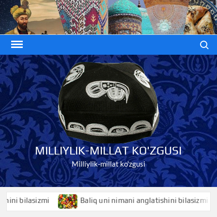
Skip
to
content
Search
MILLIYLIK-MILLAT KO'ZGUSI
Milliylik-millat ko'zgusi
 bilasizmi
Baliq uni nimani anglatishini bilasizmi