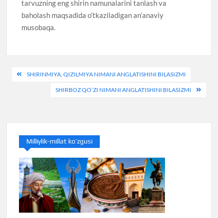
tarvuzning eng shirin namunalarini tanlash va
baholash maqsadida o’tkaziladigan an’anaviy
musobaqa.
Post
SHIRINMIYA, QIZILMIYA NIMANI ANGLATISHINI BILASIZMI
menyusi
SHIRBOZ QO’ZI NIMANI ANGLATISHINI BILASIZMI
Milliylik-millat ko’zgusi