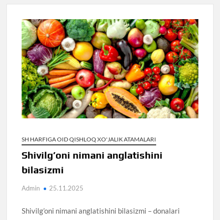
SH HARFIGA OID QISHLOQ XO'JALIK ATAMALARI
Shivilg’oni nimani anglatishini
bilasizmi
Admin
25.11.2025
Shivilg’oni nimani anglatishini bilasizmi – donalari