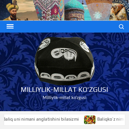
Skip
to
content
Search
MILLIYLIK-MILLAT KO'ZGUSI
Milliylik-millat ko'zgusi
liq uni nimani anglatishini bilasizmi
Baliqko’z nimani ang