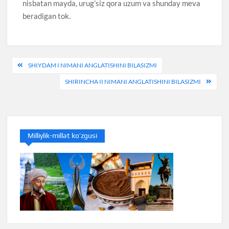
nisbatan mayda, urug’siz qora uzum va shunday meva
beradigan tok.
Post
SHIYDAM I NIMANI ANGLATISHINI BILASIZMI
menyusi
SHIRINCHA II NIMANI ANGLATISHINI BILASIZMI
Milliylik-millat ko’zgusi