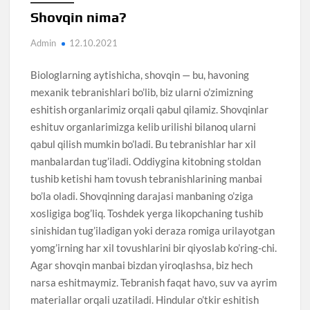
Shovqin nima?
Admin
12.10.2021
Biologlarning aytishicha, shovqin — bu, havoning
mexanik tebranishlari bo’lib, biz ularni o’zimizning
eshitish organlarimiz orqali qabul qilamiz. Shovqinlar
eshituv organlarimizga kelib urilishi bilanoq ularni
qabul qilish mumkin bo’ladi. Bu tebranishlar har xil
manbalardan tug’iladi. Oddiygina kitobning stoldan
tushib ketishi ham tovush tebranishlarining manbai
bo’la oladi. Shovqinning darajasi manbaning o’ziga
xosligiga bog’liq. Toshdek yerga likopchaning tushib
sinishidan tug’iladigan yoki deraza romiga urilayotgan
yomg’irning har xil tovushlarini bir qiyoslab ko’ring-chi.
Agar shovqin manbai bizdan yiroqlashsa, biz hech
narsa eshitmaymiz. Tebranish faqat havo, suv va ayrim
materiallar orqali uzatiladi. Hindular o’tkir eshitish