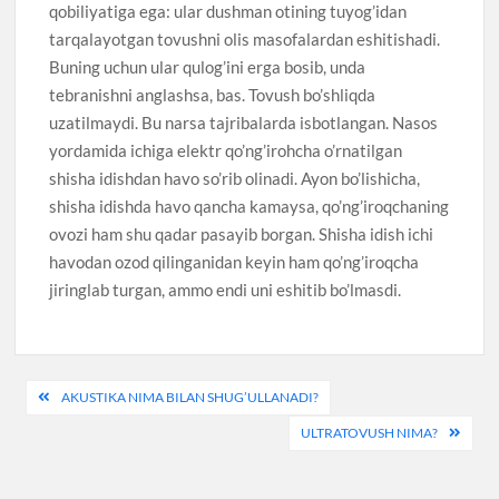
qobiliyatiga ega: ular dushman otining tuyog’idan
tarqalayotgan tovushni olis masofalardan eshitishadi.
Buning uchun ular qulog’ini erga bosib, unda
tebranishni anglashsa, bas. Tovush bo’shliqda
uzatilmaydi. Bu narsa tajribalarda isbotlangan. Nasos
yordamida ichiga elektr qo’ng’irohcha o’rnatilgan
shisha idishdan havo so’rib olinadi. Ayon bo’lishicha,
shisha idishda havo qancha kamaysa, qo’ng’iroqchaning
ovozi ham shu qadar pasayib borgan. Shisha idish ichi
havodan ozod qilinganidan keyin ham qo’ng’iroqcha
jiringlab turgan, ammo endi uni eshitib bo’lmasdi.
Post
AKUSTIKA NIMA BILAN SHUG’ULLANADI?
menyusi
ULTRATOVUSH NIMA?