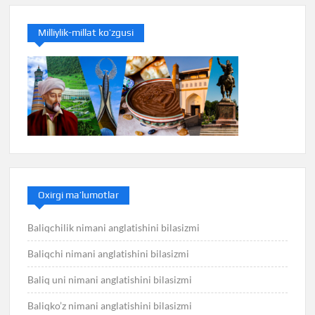
Milliylik-millat ko’zgusi
Oxirgi ma’lumotlar
Baliqchilik nimani anglatishini bilasizmi
Baliqchi nimani anglatishini bilasizmi
Baliq uni nimani anglatishini bilasizmi
Baliqko’z nimani anglatishini bilasizmi