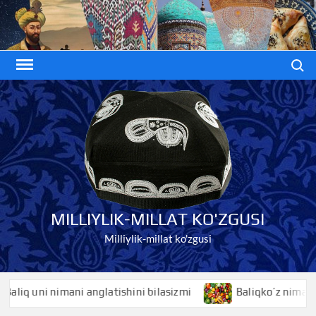
Skip
to
content
Search
MILLIYLIK-MILLAT KO'ZGUSI
Milliylik-millat ko'zgusi
q uni nimani anglatishini bilasizmi
Baliqko’z nimani angla