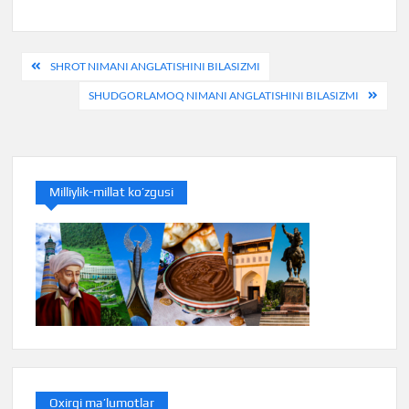
Post
SHROT NIMANI ANGLATISHINI BILASIZMI
menyusi
SHUDGORLAMOQ NIMANI ANGLATISHINI BILASIZMI
Milliylik-millat ko’zgusi
Oxirgi ma’lumotlar