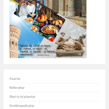
Asarlar
Referatlar
She’riy to’plamlar
Ensiklopediyalar