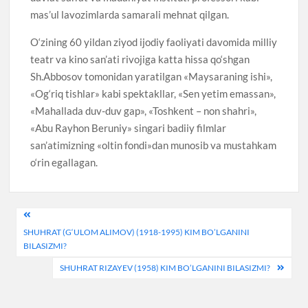
mas’ul lavozimlarda samarali mehnat qilgan.
O‘zining 60 yildan ziyod ijodiy faoliyati davomida milliy
teatr va kino san’ati rivojiga katta hissa qo‘shgan
Sh.Abbosov tomonidan yaratilgan «Maysaraning ishi»,
«Og‘riq tishlar» kabi spektakllar, «Sen yetim emassan»,
«Mahallada duv-duv gap», «Toshkent – non shahri»,
«Abu Rayhon Beruniy» singari badiiy filmlar
san’atimizning «oltin fondi»dan munosib va mustahkam
o‘rin egallagan.
Post
SHUHRAT (G‘ULOM ALIMOV) (1918-1995) KIM BO’LGANINI
menyusi
BILASIZMI?
SHUHRAT RIZAYEV (1958) KIM BO’LGANINI BILASIZMI?