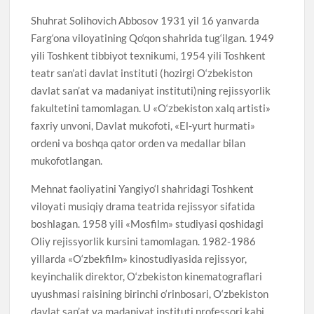
Shuhrat Solihovich Abbosov 1931 yil 16 yanvarda
Farg‘ona viloyatining Qo‘qon shahrida tug‘ilgan. 1949
yili Toshkent tibbiyot texnikumi, 1954 yili Toshkent
teatr san’ati davlat instituti (hozirgi O‘zbekiston
davlat san’at va madaniyat instituti)ning rejissyorlik
fakultetini tamomlagan. U «O‘zbekiston xalq artisti»
faxriy unvoni, Davlat mukofoti, «El-yurt hurmati»
ordeni va boshqa qator orden va medallar bilan
mukofotlangan.
Mehnat faoliyatini Yangiyo‘l shahridagi Toshkent
viloyati musiqiy drama teatrida rejissyor sifatida
boshlagan. 1958 yili «Mosfilm» studiyasi qoshidagi
Oliy rejissyorlik kursini tamomlagan. 1982-1986
yillarda «O‘zbekfilm» kinostudiyasida rejissyor,
keyinchalik direktor, O‘zbekiston kinematograflari
uyushmasi raisining birinchi o‘rinbosari, O‘zbekiston
davlat san’at va madaniyat instituti professori kabi