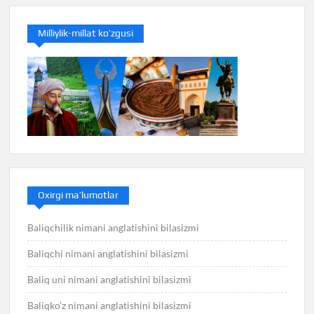
Milliylik-millat ko’zgusi
Oxirgi ma’lumotlar
Baliqchilik nimani anglatishini bilasizmi
Baliqchi nimani anglatishini bilasizmi
Baliq uni nimani anglatishini bilasizmi
Baliqko’z nimani anglatishini bilasizmi