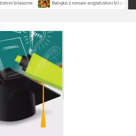
asizmi
Baliqko’z nimani anglatishini bilasizmi
Ba