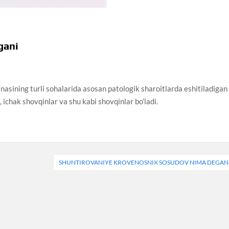
gani
nasining turli sohalarida asosan patologik sharoitlarda eshitiladigan
a, ichak shovqinlar va shu kabi shovqinlar bo’ladi.
SHUNTIROVANIYE KROVENOSNIX SOSUDOV NIMA DEGAN