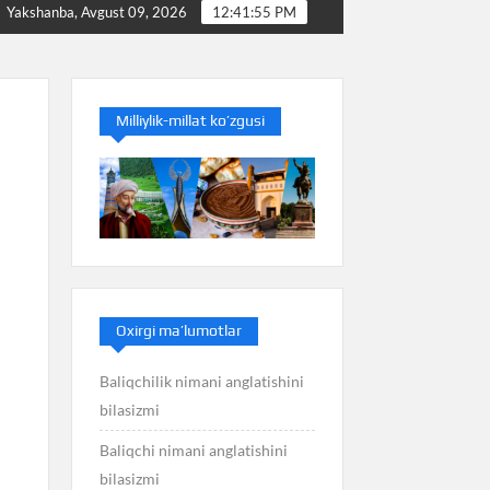
liq nimani anglatishini bilasizmi
Balans nimani anglatish
Yakshanba, Avgust 09, 2026
12:41:56 PM
Milliylik-millat ko’zgusi
Oxirgi ma’lumotlar
Baliqchilik nimani anglatishini
bilasizmi
Baliqchi nimani anglatishini
bilasizmi