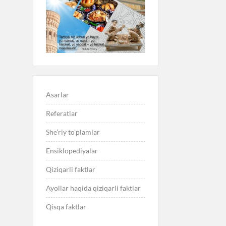
Asarlar
Referatlar
She’riy to’plamlar
Ensiklopediyalar
Qiziqarli faktlar
Ayollar haqida qiziqarli faktlar
Qisqa faktlar