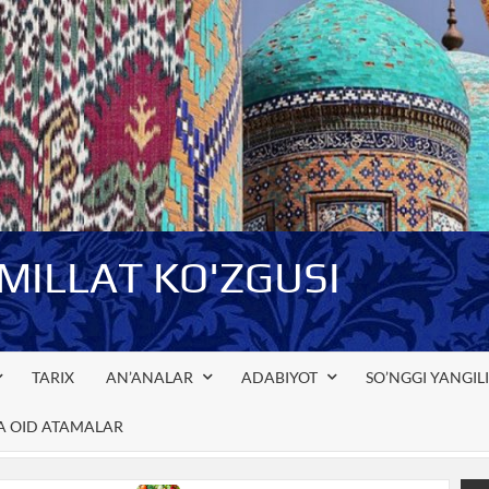
-MILLAT KO'ZGUSI
TARIX
AN’ANALAR
ADABIYOT
SO’NGGI YANGIL
GA OID ATAMALAR