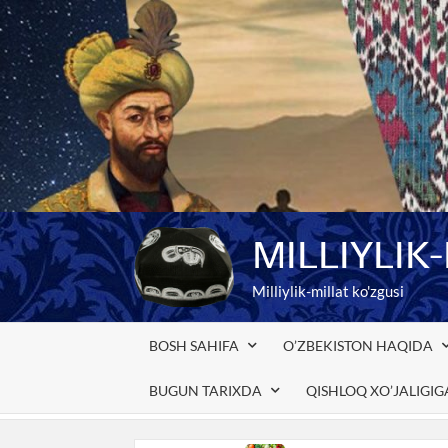
Skip
to
content
MILLIYLIK
Milliylik-millat ko'zgusi
BOSH SAHIFA
O’ZBEKISTON HAQIDA
BUGUN TARIXDA
QISHLOQ XO’JALIGI