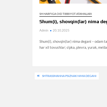
SH HARFIGA OID TIBBIYOT ATAMALARI
Shum(i), shovqin(lar) nima de
Admin
20.10.2025
Shum(i), shovqin(lar) nima degani – odam ta
har xil tovushlar; o’pka, plevra, yurak, me’d
Post
SHTRASSMANNA PSIZNAK NIMA DEGANI
menyusi