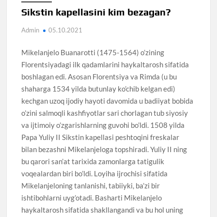
Sikstin kapellasini kim bezagan?
Admin
05.10.2021
Mikelanjelo Buanarotti (1475-1564) o’zining
Florentsiyadagi ilk qadamlarini haykaltarosh sifatida
boshlagan edi. Asosan Florentsiya va Rimda (u bu
shaharga 1534 yilda butunlay ko’chib kelgan edi)
kechgan uzoq ijodiy hayoti davomida u badiiyat bobida
o’zini salmoqli kashfiyotlar sari chorlagan tub siyosiy
va ijtimoiy o’zgarishlarning guvohi bo’ldi. 1508 yilda
Papa Yuliy II Sikstin kapellasi peshtoqini freskalar
bilan bezashni Mikelanjeloga topshiradi. Yuliy II ning
bu qarori san’at tarixida zamonlarga tatigulik
voqealardan biri bo’ldi. Loyiha ijrochisi sifatida
Mikelanjeloning tanlanishi, tabiiyki, ba’zi bir
ishtibohlarni uyg’otadi. Basharti Mikelanjelo
haykaltarosh sifatida shakllangandi va bu hol uning