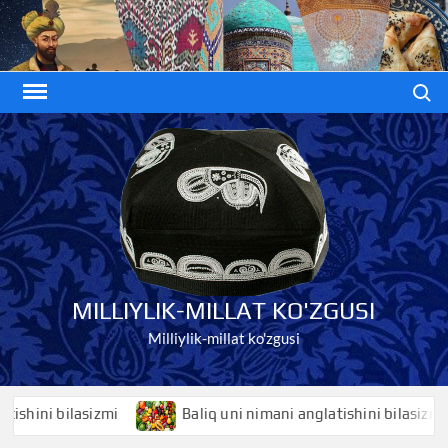
Skip
to
content
Search
MILLIYLIK-MILLAT KO'ZGUSI
Milliylik-millat ko'zgusi
ni bilasizmi
Baliq uni nimani anglatishini bilasizmi