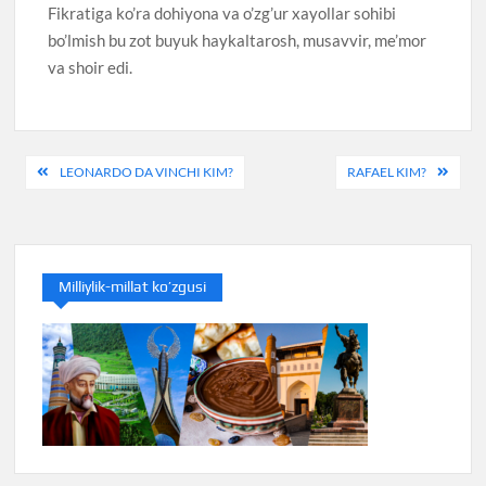
Fikratiga ko’ra dohiyona va o’zg’ur xayollar sohibi
bo’lmish bu zot buyuk haykaltarosh, musavvir, me’mor
va shoir edi.
Post
LEONARDO DA VINCHI KIM?
RAFAEL KIM?
menyusi
Milliylik-millat ko’zgusi