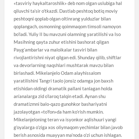
«tasviriy haykaltaroshlik» deb nom olgan uslubiga hal
qiluvchi ta’sir o’tkazdi. Dastlab peshtoq botiq moviy
peshtoqni qoplab olgan oltinrang yulduzlar bilan
qoplangach, osmonning qoimmaqom timsoli namoyon
bo’ladi. Yuliy II bu mavzuni olamning yaratilishi va Iso
Masihning qayta zuhur etishini bashorat qilgan
Payg’ambarlar va maloikalar tasviri bilan
rivojlantirishni niyat qilgan edi. Shunday qilib, shiftlar
va devorlarning naqshlari mushtarak mavzu bilan
birlashadi. Mikelanjelo Odam alayhissalom
yaratilishini Tangri taolo jonsiz odamga jon baxsh
etishidan oldingi dramatik pallani tanlagan holda
an’analarga zid o’laroq talqin etadi. Aynan shu
dramatizmni balo-qazo gunohkor bashariyatni
jazolayotgan «to’fon»da ham ko’rish mumkin.
Mikelanjeloning teran va isyonkor aqlishuuri yangi
g’oyalarga o’ziga xos oliymaqom yechimlar bilan javob
berish asnosida muayyan ma’noda o’zi uchun ishlagan.