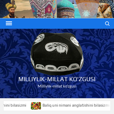
Skip
to
content
Search
MILLIYLIK-MILLAT KO'ZGUSI
Milliylik-millat ko'zgusi
 bilasizmi
Baliq uni nimani anglatishini bilasizmi