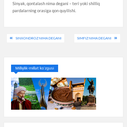
Sinyak, qontalash nima degani – teri yoki shilliq
pardalarning orasiga qon quyilishi.
Post
SINXONDROZ NIMA DEGANI
SIMFIZ NIMA DEGANI
menyusi
Milliylik-millat ko’zgusi