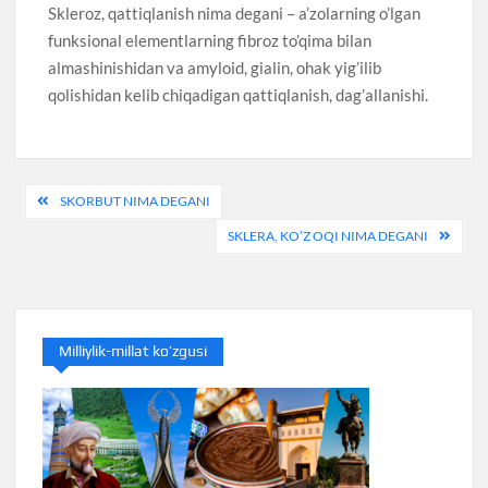
Skleroz, qattiqlanish nima degani – a’zolarning o’lgan
funksional elementlarning fibroz to’qima bilan
almashinishidan va amyloid, gialin, ohak yig’ilib
qolishidan kelib chiqadigan qattiqlanish, dag’allanishi.
Post
SKORBUT NIMA DEGANI
menyusi
SKLERA, KO’Z OQI NIMA DEGANI
Milliylik-millat ko’zgusi