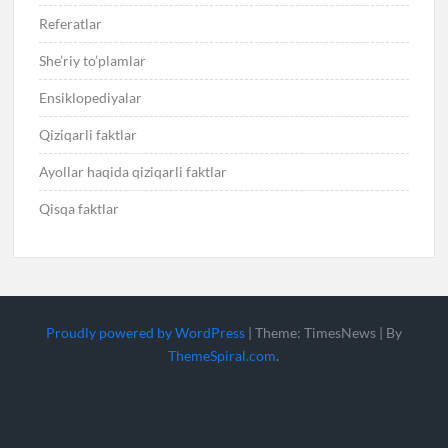
Referatlar
She’riy to’plamlar
Ensiklopediyalar
Qiziqarli faktlar
Ayollar haqida qiziqarli faktlar
Qisqa faktlar
Proudly powered by WordPress
|
Theme: TimesNews
|
By
ThemeSpiral.com
.