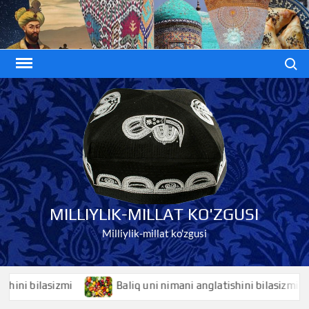
Skip
to
content
Search
MILLIYLIK-MILLAT KO'ZGUSI
Milliylik-millat ko'zgusi
i bilasizmi
Baliq uni nimani anglatishini bilasizmi