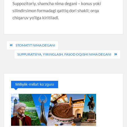
Suppozitoriy, shamcha nima degani – konus yoki
silindirsimon formadagi qattiq dori shakli; orqa
chiqaruv yo’liga kiritiladi.
Post
STOMATIT NIMA DEGANI
menyusi
SUPPURATSIYA, YIRINGLASH, FASOD OQISHI NIMA DEGANI
Milliylik-millat ko’zgusi