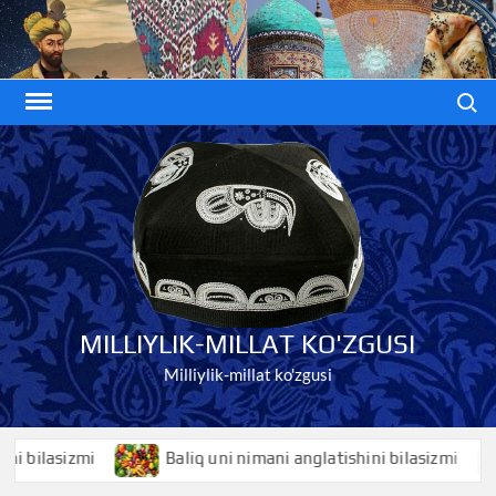
Skip
to
content
Search
MILLIYLIK-MILLAT KO'ZGUSI
Milliylik-millat ko'zgusi
ilasizmi
Baliq uni nimani anglatishini bilasizmi
B