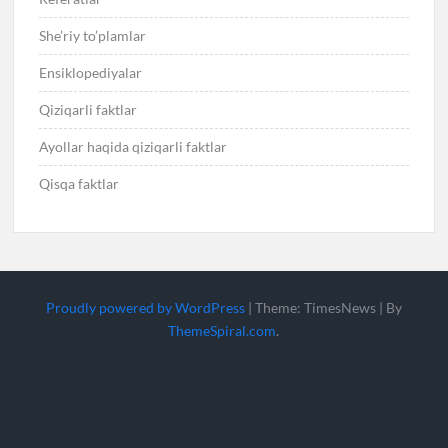
She’riy to’plamlar
Ensiklopediyalar
Qiziqarli faktlar
Ayollar haqida qiziqarli faktlar
Qisqa faktlar
Proudly powered by WordPress
|
Theme: TimesNews
|
By
ThemeSpiral.com
.