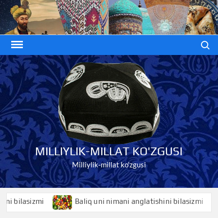
Skip
to
content
Search
MILLIYLIK-MILLAT KO'ZGUSI
Milliylik-millat ko'zgusi
ilasizmi
Baliq uni nimani anglatishini bilasizmi
B