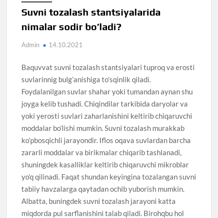
Suvni tozalash stantsiyalarida
nimalar sodir bo’ladi?
Admin
14.10.2021
Baquvvat suvni tozalash stantsiyalari tuproq va erosti
suvlarinnig bulg’anishiga to’sqinlik qiladi.
Foydalanilgan suvlar shahar yoki tumandan aynan shu
joyga kelib tushadi. Chiqindilar tarkibida daryolar va
yoki yerosti suvlari zaharlanishini keltirib chiqaruvchi
moddalar bo’lishi mumkin. Suvni tozalash murakkab
ko’pbosqichli jarayondir. Iflos oqava suvlardan barcha
zararli moddalar va birikmalar chiqarib tashlanadi,
shuningdek kasalliklar keltirib chiqaruvchi mikroblar
yo’q qilinadi. Faqat shundan keyingina tozalangan suvni
tabiiy havzalarga qaytadan ochib yuborish mumkin.
Albatta, buningdek suvni tozalash jarayoni katta
miqdorda pul sarflanishini talab qiladi. Birohqbu hol