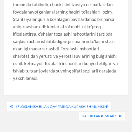
tamomila tabiiydir, chunki sivilizasiya ne’matlaridan
foydalanayotganlar ularning haqini to’lashlari lozim.
Stantsiyalar qurila boshlagan paytlardanoq bir narsa
aniq-ravshan edi: kimlar atrof muhitni ko’proq
ifloslantirsa, o’shalar tozalash inshootlarini tartibda
saqlash uchun ishlatiladigan jarimalarni to’lashi shart
ekanligi muqarrarlashdi. Tozalash inshootlari
sharofatidan yerusti va yerosti suvlarining bulg’anishi
oshib ketmaydi. Tozalash inshootlari bunyod etilgan va
ishlab turgan joylarda suvning sifati sezilarli darajada
yaxshilanadi.
Post
IFLOSLANISH BILAN QAY TARIQA KURASHISH MUMKIN?
menyusi
YASHILLAR KIMLAR?