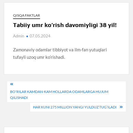
QISQA FAKTLAR
Tabiiy umr ko’rish davomiyligi 38 yil!
Admin
07.05.2024
Zamonaviy odamlar tibbiyot va ilm-fan yutuqlari
tufayli uzoq umr ko’rishadi.
Post
BO’RILAR KAMDAN-KAM HOLLARDA ODAMLARGA HUJUM
menyusi
QILISHADI
HAR KUNI 275 MILLION YANGI YULDUZ TUG’ILADI