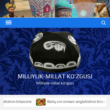
Skip
to
content
Search
MILLIYLIK-MILLAT KO'ZGUSI
Milliylik-millat ko'zgusi
shini bilasizmi
Baliq uni nimani anglatishini bilasizmi