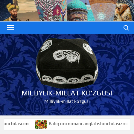
Skip
to
content
Search
MILLIYLIK-MILLAT KO'ZGUSI
Milliylik-millat ko'zgusi
 bilasizmi
Baliq uni nimani anglatishini bilasizmi