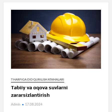
T HARFIGA OID QURILISH ATAMALARI
Tabiiy va oqova suvlarni
zararsizlantirish
Admin
17.08.2024