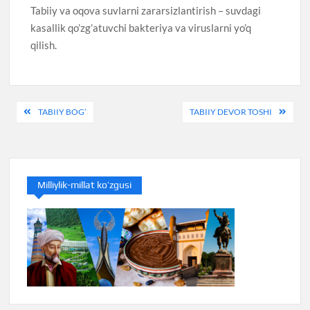
Tabiiy va oqova suvlarni zararsizlantirish – suvdagi
kasallik qo’zg’atuvchi bakteriya va viruslarni yo’q
qilish.
Post
TABIIY BOG’
TABIIY DEVOR TOSHI
menyusi
Milliylik-millat ko’zgusi