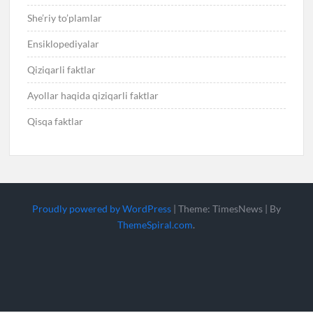
She’riy to’plamlar
Ensiklopediyalar
Qiziqarli faktlar
Ayollar haqida qiziqarli faktlar
Qisqa faktlar
Proudly powered by WordPress
|
Theme: TimesNews
|
By
ThemeSpiral.com
.