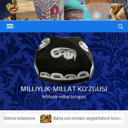
Skip
to
content
Search
MILLIYLIK-MILLAT KO'ZGUSI
Milliylik-millat ko'zgusi
ini bilasizmi
Baliq uni nimani anglatishini bilasizmi