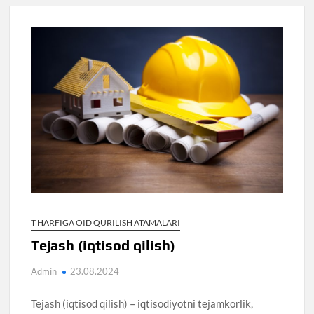
T HARFIGA OID QURILISH ATAMALARI
Tejash (iqtisod qilish)
Admin
23.08.2024
Tejash (iqtisod qilish) – iqtisodiyotni tejamkorlik,