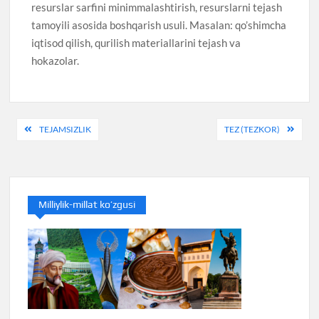
resurslar sarfini minimmalashtirish, resurslarni tejash
tamoyili asosida boshqarish usuli. Masalan: qo’shimcha
iqtisod qilish, qurilish materiallarini tejash va
hokazolar.
Post
TEJAMSIZLIK
TEZ (TEZKOR)
menyusi
Milliylik-millat ko’zgusi