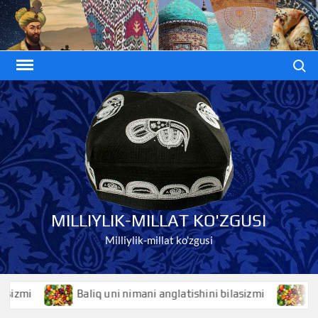
Skip
to
content
Search
MILLIYLIK-MILLAT KO'ZGUSI
Milliylik-millat ko'zgusi
i
Baliq uni nimani anglatishini bilasizmi
Baliqko