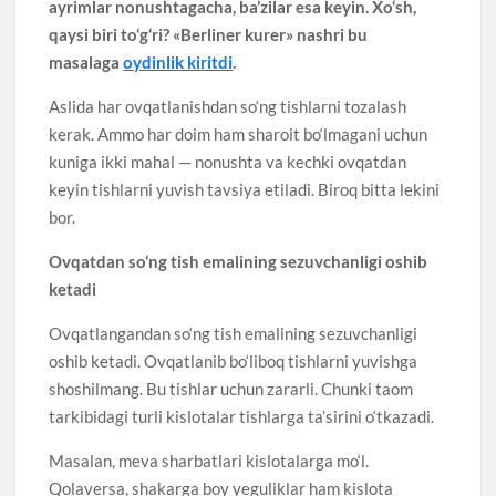
ayrimlar nonushtagacha, ba’zilar esa keyin. Xo‘sh,
qaysi biri to‘g‘ri? «Berliner kurer» nashri bu
masalaga
oydinlik kiritdi
.
Aslida har ovqatlanishdan so‘ng tishlarni tozalash
kerak. Ammo har doim ham sharoit bo‘lmagani uchun
kuniga ikki mahal — nonushta va kechki ovqatdan
keyin tishlarni yuvish tavsiya etiladi. Biroq bitta lekini
bor.
Ovqatdan so‘ng tish emalining sezuvchanligi oshib
ketadi
Ovqatlangandan so‘ng tish emalining sezuvchanligi
oshib ketadi. Ovqatlanib bo‘liboq tishlarni yuvishga
shoshilmang. Bu tishlar uchun zararli. Chunki taom
tarkibidagi turli kislotalar tishlarga ta’sirini o‘tkazadi.
Masalan, meva sharbatlari kislotalarga mo‘l.
Qolaversa, shakarga boy yeguliklar ham kislota