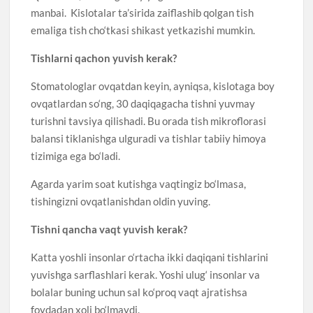
manbai. Kislotalar ta’sirida zaiflashib qolgan tish
emaliga tish cho‘tkasi shikast yetkazishi mumkin.
Tishlarni qachon yuvish kerak?
Stomatologlar ovqatdan keyin, ayniqsa, kislotaga boy
ovqatlardan so‘ng, 30 daqiqagacha tishni yuvmay
turishni tavsiya qilishadi. Bu orada tish mikroflorasi
balansi tiklanishga ulguradi va tishlar tabiiy himoya
tizimiga ega bo‘ladi.
Agarda yarim soat kutishga vaqtingiz bo‘lmasa,
tishingizni ovqatlanishdan oldin yuving.
Tishni qancha vaqt yuvish kerak?
Katta yoshli insonlar o‘rtacha ikki daqiqani tishlarini
yuvishga sarflashlari kerak. Yoshi ulug‘ insonlar va
bolalar buning uchun sal ko‘proq vaqt ajratishsa
foydadan xoli bo‘lmaydi.