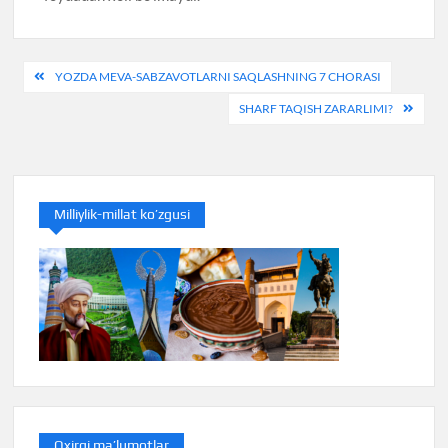
Post
YOZDA MEVA-SABZAVOTLARNI SAQLASHNING 7 CHORASI
menyusi
SHARF TAQISH ZARARLIMI?
Milliylik-millat ko’zgusi
Oxirgi ma’lumotlar